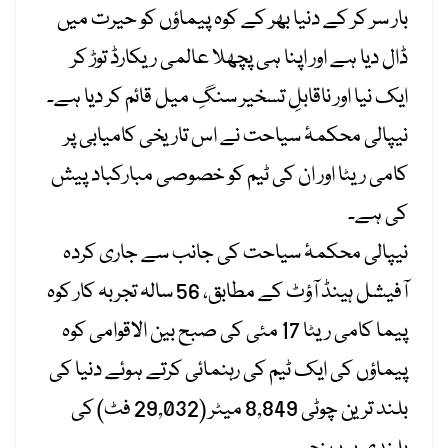
بار سر کر کے دنیا بھر کے کوہ پیماؤں کو حیرت میں
ڈال دیا ہے اور اپنا ہی پچھلا عالمی ریکارڈ توڑ کر
ایک نیا اور ناقابلِ تسخیر سنگِ میل قائم کر دیا ہے۔
نیپالی محکمۂ سیاحت نے اس تاریخی کامیابی پر
کامی ریٹا اور ان کی ٹیم کو خصوصی مبارکباد پیش
کی ہے۔
نیپالی محکمۂ سیاحت کی جانب سے جاری کردہ
آفیشل ہینڈ آؤٹ کے مطابق، 56 سالہ تجربہ کار کوہ
پیما کامی ریٹا 17 مئی کی صبح بین الاقوامی کوہ
پیماؤں کی ایک ٹیم کی رہنمائی کرتے ہوئے دنیا کی
بلند ترین چوٹی 8,849 میٹر (29,032 فٹ) کی