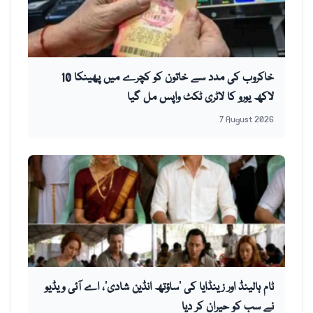
خاکروب کی مدد سے خاتون کو کچرے میں پھینکا 10
لاکھ یورو کا لاٹری ٹکٹ واپس مل گیا
7 August 2026
ٹام ہالینڈ اور زینڈایا کی ’ساؤتھ انڈین شادی‘، اے آئی ویڈیو
نے سب کو حیران کر دیا