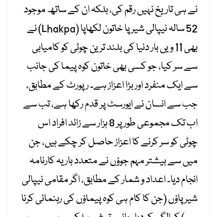
نے ہی تاریخ نہیں رقم کی، بلکہ ان کے ساتھ موجود
52 سالہ نیپالی شیرپا خاتون لکھاپا (Lhakpa) نے
بھی 11 ویں بار دنیا کی بلند ترین چوٹی کو کامیابی
سے سر کیا، جو کسی بھی خاتون کوہ پیما کی جانب
سے ایک منفرد اور بڑا اعزاز ہے۔ رپورٹ کے مطابق،
جب سے انسان نے ایورسٹ پر قدم رکھا ہے، تب سے
اب تک مجموعی طور پر 8 ہزار سے زائد افراد اس
چوٹی کو سر کرنے کا اعزاز حاصل کر چکے ہیں، جن
میں سے بیشتر مہم جوؤں نے متعدد بار یہ کارنامہ
انجام دیا۔ اعداد و شمار کے مطابق، اگر مقامی نیپالی
شیرپاؤں (جن کا کام ہی کوہ پیماؤں کی رہنمائی کرنا