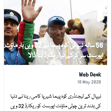
56 سالہ نیپالی کوہ پیما نے 32 ویں بار ماؤٹ
ایورسٹ سر کرکے نیا ریکارڈ بنا ڈالا
Web Desk
18 May 2026
نیپال کے لیجنڈری کوہ پیما شیرپا کامی ریٹا نے دنیا
کی بلند ترین چوٹی ماؤنٹ ایورسٹ کو ریکارڈ 32 ویں