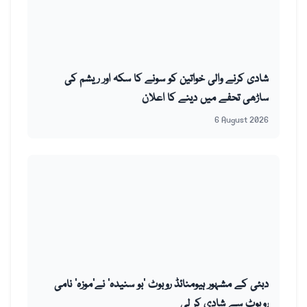
شادی کرنے والی خواتین کو سونے کا سکہ اور ریشم کی
ساڑھی تحفے میں دینے کا اعلان
6 August 2026
دبئی کے مشہور ہیومنائڈ روبوٹ ’بو سنیدہ‘ نے’موزہ‘ نامی
روبوٹ سے شادی کر لی