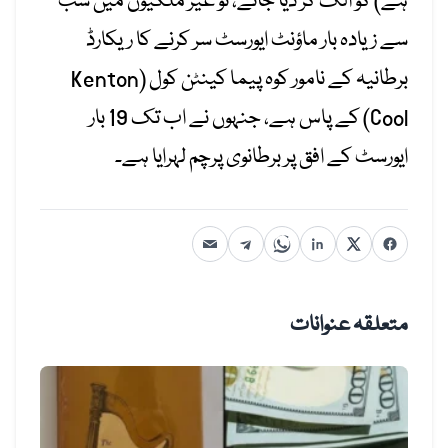
ہے) کو الگ کر دیا جائے، تو غیر ملکیوں میں سب
سے زیادہ بار ماؤنٹ ایورسٹ سر کرنے کا ریکارڈ
برطانیہ کے نامور کوہ پیما کینٹن کول (Kenton
Cool) کے پاس ہے، جنہوں نے اب تک 19 بار
ایورسٹ کے افق پر برطانوی پرچم لہرایا ہے۔
متعلقہ عنوانات