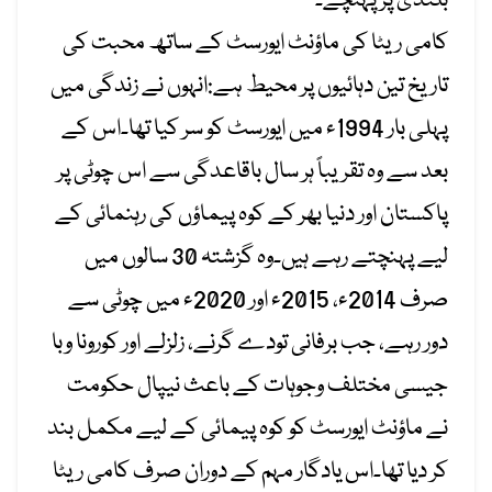
بلندی پر پہنچے۔
کامی ریٹا کی ماؤنٹ ایورسٹ کے ساتھ محبت کی
تاریخ تین دہائیوں پر محیط ہے:انہوں نے زندگی میں
پہلی بار 1994ء میں ایورسٹ کو سر کیا تھا۔اس کے
بعد سے وہ تقریباً ہر سال باقاعدگی سے اس چوٹی پر
پاکستان اور دنیا بھر کے کوہ پیماؤں کی رہنمائی کے
لیے پہنچتے رہے ہیں۔وہ گزشتہ 30 سالوں میں
صرف 2014ء، 2015ء اور 2020ء میں چوٹی سے
دور رہے، جب برفانی تودے گرنے، زلزلے اور کورونا وبا
جیسی مختلف وجوہات کے باعث نیپال حکومت
نے ماؤنٹ ایورسٹ کو کوہ پیمائی کے لیے مکمل بند
کر دیا تھا۔اس یادگار مہم کے دوران صرف کامی ریٹا