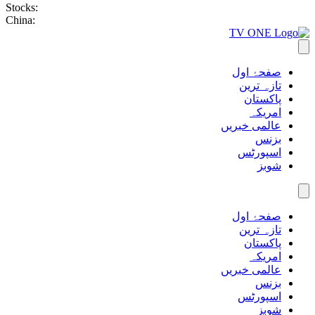
Stocks:
China:
صفحۂ اول
تازہ ترین
پاکستان
امریکہ
عالمی خبریں
بزنس
اسپورٹس
شوبز
صفحۂ اول
تازہ ترین
پاکستان
امریکہ
عالمی خبریں
بزنس
اسپورٹس
شوبز