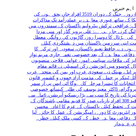
اہم خبریں
ایران کی 40 روزہ جنگ کے دوران 3519 افراد جاں بحق ہونے کی
 ساتھ عبوری معاہدے پر عملدرآمد تک مذاکرات
راقچی
ترکش پیٹرولیم پاکستان کے سمندروں میں
رنے جا رہی ہے: علی پرویز
گڈز اور منی مزدا
ہڑتال کا دوسرا روز، گاڑیوں کی روانگی معطل
نی سرزمین پاکستان میں دہشتگردی کیلئے
 دے، حافظ نعیم
پاکستان، سعودیہ اور ترکیہ کا
ی معاہدے کے بعد خصوصی نغمہ جاری
مریم نواز
ی ملاقات، سیاسی امور، عوامی فلاحی منصوبوں
سوو میں اپوزیشن رکن اسمبلی نے قائم مقام
 پھینک دیے
سعودی عرب اور یمن کی متحدہ عرب
ینکر پر حملے کی مذمت
آزاد جموں و کشمیر قانون
بات کا تیسرا مرحلہ کل ہوگا
آئی ایس پی آر سمر
ام، ڈاکٹر معید یوسف کی طلبہ کیساتھ خصوصی
نائجیریا کی تاریخ کا سب سے بڑا ریسکیو آپریشن، 6ماہ سے
صدر کا قدیم مقامی باشندگان کے
تحفظ کیلئے پاکستان کے عزم کا اعادہ
محسن
ئرپورٹ کا دورہ، امیگریشن کے عمل کا جائزہ لیا
اعی معاہدہ خطے کے کسی ملک کیلئے خطرہ
دیدار