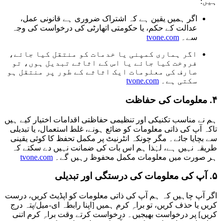
ہیں:
اگر ہمیں یقین ہے کہ اشتراک ضروری ہے قانونی عمل،
عدالت کے حکم، یا حکومتی اتھارٹی کی درخواست کی وجہ
سے۔
tvone.com
اگر ہماری کمپنی یا خدمات کو منتقل کیا جائے،
فروخت کیا جائے یا اس کے اثاثے تبدیل ہوں، تو
صارف کی معلومات ایک اثاثے کے طور پر منتقل ہو
سکتی ہے۔
tvone.com
۴. معلومات کی حفاظت
ہم نے مناسب تکنیکی اور تنظیمی حفاظتی اقدامات اختیار کیے ہیں
تاکہ آپ کی ذاتی معلومات کو ضائع ہونے، غلط استعمال، یا تبدیلی
سے بچایا جائے۔ مگر چونکہ انٹرنیٹ پر مکمل تحفظ کا کوئی یقینی
طریقہ نہیں ہے، لہٰذا ہم اس بات کی ضمانت نہیں دے سکتے کہ
ہر صورت میں معلومات مکمل محفوظ رہیں گے۔
tvone.com
۵. آپ کی معلومات کی درستگی اور تبدیلی
اگر آپ چاہیں کہ ہم آپ کی ذاتی معلومات کو اپڈیٹ کریں، درست
کریں یا حذف کریں، تو براہِ کرم ہمیں [اپنا رابطہ ای-میل/پتہ درج
کریں] پر درخواست بھیجیں۔ درخواست کرتے وقت براہِ کرم اتنی