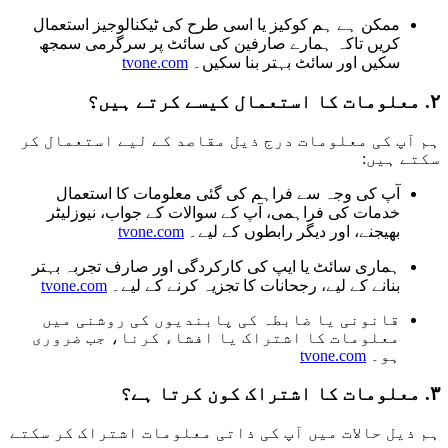
ممکن ہے ہم کوکیز یا اسی طرح کی ٹیکنالوجیز استعمال
کریں تاکہ ہمارے صارفین کی سائٹ پر سرگرمی سمجھ
سکیں اور سائٹ بہتر بنا سکیں۔
tvone.com
۲. معلومات کا استعمال کیسے کرتے ہیں؟
ہم آپ کی معلومات درج ذیل مقاصد کے لیے استعمال کر
سکتے ہیں:
آپ کی وجہ سے فراہم کی گئی معلومات کا استعمال
خدمات کی فراہمی، آپ کے سوالات کے جواب، نیوزلیٹر
بھیجنے، اور دیگر رابطوں کے لیے۔
tvone.com
ہماری سائٹ یا ایپ کی کارکردگی اور صارف تجربہ بہتر
بنانے کے لیے، رجحانات کا تجزیہ کرنے کے لیے۔
tvone.com
قانونی یا ضابطہ کی پابندیوں کی روشنی میں
معلومات کا اشتراک یا افشاء کرنا، جب ضروری
ہو۔
tvone.com
۳. معلومات کا اشتراک کون کرتا ہے؟
ہم ذیل حالات میں آپ کی ذاتی معلومات اشتراک کر سکتے