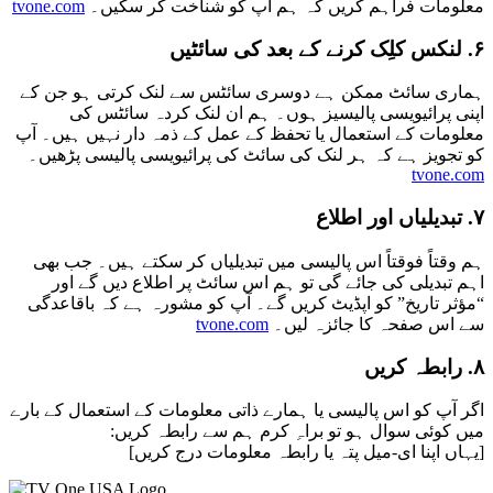
معلومات فراہم کریں کہ ہم آپ کو شناخت کر سکیں۔
tvone.com
۶. لنکس کلِک کرنے کے بعد کی سائٹیں
ہماری سائٹ ممکن ہے دوسری سائٹس سے لنک کرتی ہو جن کے
اپنی پرائیویسی پالیسیز ہوں۔ ہم ان لنک کردہ سائٹس کی
معلومات کے استعمال یا تحفظ کے عمل کے ذمہ دار نہیں ہیں۔ آپ
کو تجویز ہے کہ ہر لنک کی سائٹ کی پرائیویسی پالیسی پڑھیں۔
tvone.com
۷. تبدیلیاں اور اطلاع
ہم وقتاً فوقتاً اس پالیسی میں تبدیلیاں کر سکتے ہیں۔ جب بھی
اہم تبدیلی کی جائے گی تو ہم اس سائٹ پر اطلاع دیں گے اور
“مؤثر تاریخ” کو اپڈیٹ کریں گے۔ آپ کو مشورہ ہے کہ باقاعدگی
سے اس صفحہ کا جائزہ لیں۔
tvone.com
۸. رابطہ کریں
اگر آپ کو اس پالیسی یا ہمارے ذاتی معلومات کے استعمال کے بارے
میں کوئی سوال ہو تو براہِ کرم ہم سے رابطہ کریں:
[یہاں اپنا ای-میل پتہ یا رابطہ معلومات درج کریں]