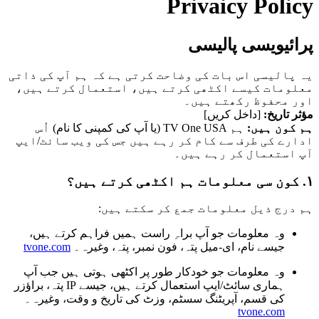
Privaicy Policy
پرائیویسی پالیسی
یہ پالیسی اس بات کی وضاحت کرتی ہے کہ ہم آپ کی ذاتی
معلومات کیسے اکٹھی کرتے ہیں، استعمال کرتے ہیں،
اور محفوظ رکھتے ہیں۔
مؤثر تاریخ:
[داخل کریں]
ہم کون ہیں:
ہم TV One USA (یا آپ کی کمپنی کا نام) اُس
ادارے کی طرف سے کام کر رہے ہیں جس کی ویب سائٹ/ایپ
آپ استعمال کر رہے ہیں۔
۱. کون سی معلومات ہم اکٹھی کرتے ہیں؟
ہم درج ذیل معلومات جمع کر سکتے ہیں:
وہ معلومات جو آپ براہِ راست ہمیں فراہم کرتے ہیں،
جیسے نام، ای-میل پتہ، فون نمبر، پتہ، وغیرہ۔
tvone.com
وہ معلومات جو خودکار طور پر اکٹھی ہوتی ہیں جب آپ
ہماری سائٹ/ایپ استعمال کرتے ہیں، جیسے IP پتہ، براؤزر
کی قسم، آپریٹنگ سسٹم، وزٹ کی تاریخ و وقت، وغیرہ۔
tvone.com