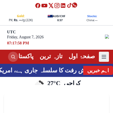
Gold:
AUD/CHF
Stocks:
PK:
Rs. —
/g (22K)
0.57
China:
—
UTC
Friday, August 7, 2026
07:17:59 PM
صفحۂ اول
تازہ ترین
پاکستان
امر
ات میں پیش رفت کا سلسلہ جاری ہے، امریکی س
اہم خبریں
کراچی
27°C