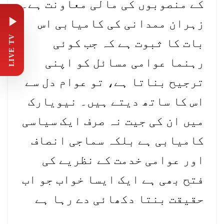
کے منصوبوں کی مالی معاونت ہے۔
زہران ممدانی کی کامیابی اس
LIVE TV
بات کا ثبوت ہے کہ جب کوئی
رہنما عوامی مسائل کو اپنی
ترجیح بناتا ہے، تو عوام دل سے
اس کا ساتھ دیتے ہیں۔ نیویارک
میں ان کی جیت نہ صرف ایک سیاسی
کامیابی ہے بلکہ سماجی انصاف
اور عوامی خدمت کے نظریے کی
فتح بھی ہے ایک ایسا خواب جو اب
حقیقت بنتا دکھائی دے رہا ہے