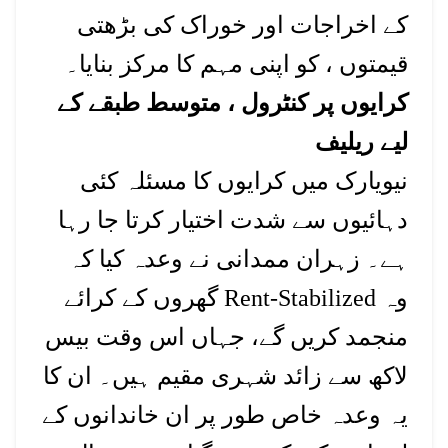
کے اخراجات اور خوراک کی بڑھتی
قیمتوں ، کو اپنی مہم کا مرکز بنایا۔
کرایوں پر کنٹرول ، متوسط طبقے کے
لیے ریلیف
نیویارک میں کرایوں کا مسئلہ کئی
دہائیوں سے شدت اختیار کرتا جا رہا
ہے۔ زہران ممدانی نے وعدہ کیا کہ
وہ Rent-Stabilized گھروں کے کرائے
منجمد کریں گے، جہاں اس وقت بیس
لاکھ سے زائد شہری مقیم ہیں۔ ان کا
یہ وعدہ خاص طور پر ان خاندانوں کے