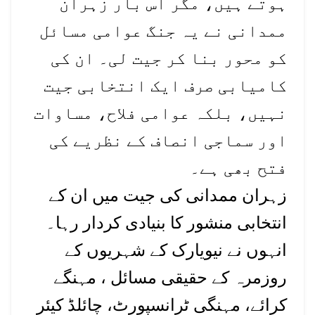
ہوتے ہیں، مگر اس بار زہران
ممدانی نے یہ جنگ عوامی مسائل
کو محور بنا کر جیت لی۔ ان کی
کامیابی صرف ایک انتخابی جیت
نہیں، بلکہ عوامی فلاح، مساوات
اور سماجی انصاف کے نظریے کی
فتح بھی ہے۔
زہران ممدانی کی جیت میں ان کے
انتخابی منشور کا بنیادی کردار رہا۔
انہوں نے نیویارک کے شہریوں کے
روزمرہ کے حقیقی مسائل ، مہنگے
کرائے، مہنگی ٹرانسپورٹ، چائلڈ کیئر