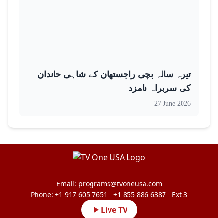
تیرہ سالہ بچی راجستھان کے شاہی خاندان
کی سربراہ نامزد
27 June 2026
Email:
programs@tvoneusa.com
Phone:
+1 917 605 7651
+1 855 886 6387
Ext 3
Live TV