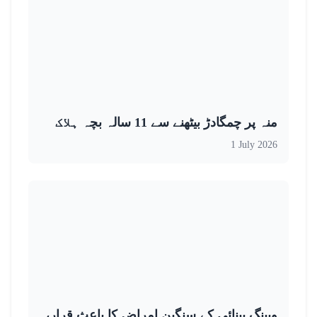
منہ پر چمگادڑ بیٹھنے سے 11 سالہ بچہ ہلاک
1 July 2026
ویپنگ بینائی کے سنگین امراض کا باعث قرار،