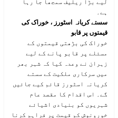
لیے بڑا ریلیف سمجھا جا رہا
ہے۔
سستے کریانہ اسٹورز ، خوراک کی
قیمتوں پر قابو
خوراک کی بڑھتی قیمتوں کے
مسئلے پر قابو پانے کے لیے
زہران نے وعدہ کیا کہ شہر بھر
میں سرکاری ملکیت کے سستے
کریانہ اسٹورز قائم کیے جائیں
گے۔ اس اقدام کا مقصد عام
شہریوں کو بنیادی اشیائے
خورونوش کم قیمت پر فراہم کرنا