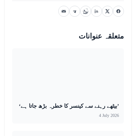
متعلقہ عنوانات
’بیٹھے رہنے سے کینسر کا خطرہ بڑھ جاتا ہے‘
4 July 2026