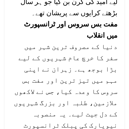
لیے امید کی کرن بن گیا جو ہر سال
بڑھتے کرایوں سے پریشان تھے۔
مفت بس سروس اور ٹرانسپورٹ
میں انقلاب
دنیا کے مصروف ترین شہر میں
سفر کا خرچ عام شہریوں کے لیے
بڑا بوجھ ہے۔ زہران نے اپنی
مہم میں تیز ترین اور مفت بس
سروس کا وعدہ کیا، جس نے لاکھوں
ملازمین، طلبہ اور بزرگ شہریوں
کے دل جیت لیے۔ یہ منصوبہ
نیویارک کی پبلک ٹرانسپورٹ