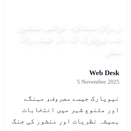
زہران ممدان، عوامی منشور
سے نیویارک کے دل جیتنے والا
میئر
Web Desk
5 November 2025
نیویارک جیسے مصروف، مہنگے
اور متنوع شہر میں انتخابات
ہمیشہ نظریات اور منشور کی جنگ