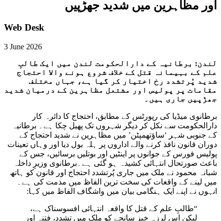
اور مظاہرین میں شدید جھڑپیں
Web Desk
3 June 2026
لندن: برطانیہ کے دارالحکومت لندن میں ایک طالبِ
علم کے بہیمانہ قتل کے خلاف شروع ہونے والا احتجاج
شدید پُرتشدد رخ اختیار کر گیا ہے، جہاں مختلف
مقامات پر پولیس اور مشتعل مظاہرین کے درمیان شدید
جھڑپیں جاری ہیں۔
برطانوی میڈیا کی رپورٹس کے مطابق، احتجاج کا دائرہ کار
دارالحکومت سے نکل کر دیگر شہروں تک پھیل چکا ہے۔ برطانیہ
کے جنوبی شہر ‘ساؤتھمپٹن’ میں مظاہرین نے شدید احتجاج کے
دوران قانون نافذ کرنے والے اداروں پر ہلہ بول دیا اور وہاں تعینات
پولیس فورس کے جوانوں پر اینٹیں اور بوتلیں برسائیں، جس کے
باعث صورتحال انتہائی کشیدہ ہو گئی ہے۔برطانوی وزیرِ داخلہ
شبانہ محمود نے ملک میں جاری پُرتشدد احتجاج اور قانون کو ہاتھ
میں لینے کے واقعات کی سخت ترین الفاظ میں مذمت کی ہے۔
انہوں نے اپنے ایک ہنگامی بیان میں واشگاف الفاظ میں کہا:
“طالبِ علم کے قتل کا واقعہ انتہائی افسوسناک ہے،
لیکن اس لرزہ خیز سانحے کو ملک میں تشدد، فتنہ اور