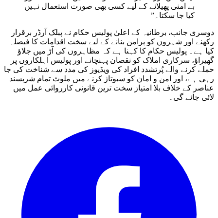
بے امنی پھیلانے کے لیے کسی بھی صورت استعمال نہیں
کیا جا سکتا۔”
دوسری جانب، برطانیہ کے اعلیٰ پولیس حکام نے پبلک آرڈر برقرار
رکھنے اور شہروں کو پرامن بنانے کے لیے سخت اقدامات کا فیصلہ
کیا ہے۔ پولیس حکام کا کہنا ہے کہ مظاہروں کی آڑ میں جلاؤ
گھیراؤ، سرکاری املاک کو نقصان پہنچانے اور پولیس اہلکاروں پر
حملے کرنے والے پُرتشدد افراد کی ویڈیوز کی مدد سے شناخت کی جا
رہی ہے، اور امن و امان کو سبوتاژ کرنے میں ملوث تمام شرپسند
عناصر کے خلاف بلا امتیاز سخت ترین قانونی کارروائی عمل میں
لائی جائے گی۔