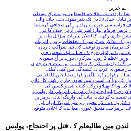
اہم خبریں
اردن سے ملاقات، فلسطین اور مشرقِ وسطیٰ
ۂ خیال
30 دن تک بغیر دھوئے پہنے جانے والی
نسیسی خبر رساں ادارے کی صحافی کرسٹینا
 فریڈم ایوارڈ
اسرائیلی آرمی چیف کا غزہ
ری رکھنے کا اعلان
پیٹریاٹ میزائل بنانے پر
کے مذاکرات، ٹرمپ کے تحفظات برقرار
امریکا،
یان محدود نوعیت کی نئی شراکت داریاں
ں اسرائیلی فوج کے حملے، ایک شخص جاں
وزیر اعظم 2 روزہ سرکاری دورے پر آج سعودی
ایران سے ڈیل کرنا چاہتے ہیں، بات چیت جاری
دی عرب نے کشیدگی میں کمی کیلئے
رار رکھنا ناگزیر قرار دیدیا
چین کا افریقی
وبا کے انسداد میں تعاون جاری رکھنے کا اعلان
با کا پھیلاؤ روکنے کیلئے نئی ویکسین کی
بلیو ایچ او
ایران کی نئی امریکی کارروائی پر
بات کو نشانہ بنانے کی وارننگ
آبنائے ہرمز پر
ول دینے کی تجویز زیر غور
امریکا، ایران اور
ہرمز سے متعلق عبوری معاہدے کا اعلان متوقع
لندن میں طالبعلم کے قتل پر احتجاج، پولیس