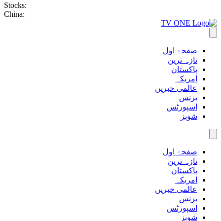
Stocks:
China:
صفحۂ اول
تازہ ترین
پاکستان
امریکہ
عالمی خبریں
بزنس
اسپورٹس
شوبز
صفحۂ اول
تازہ ترین
پاکستان
امریکہ
عالمی خبریں
بزنس
اسپورٹس
شوبز