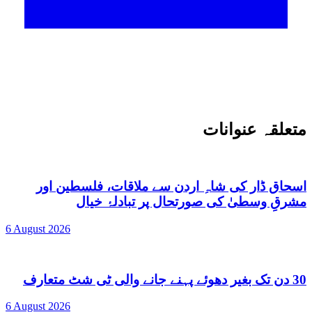
متعلقہ عنوانات
اسحاق ڈار کی شاہِ اردن سے ملاقات، فلسطین اور
مشرقِ وسطیٰ کی صورتحال پر تبادلۂ خیال
6 August 2026
30 دن تک بغیر دھوئے پہنے جانے والی ٹی شٹ متعارف
6 August 2026