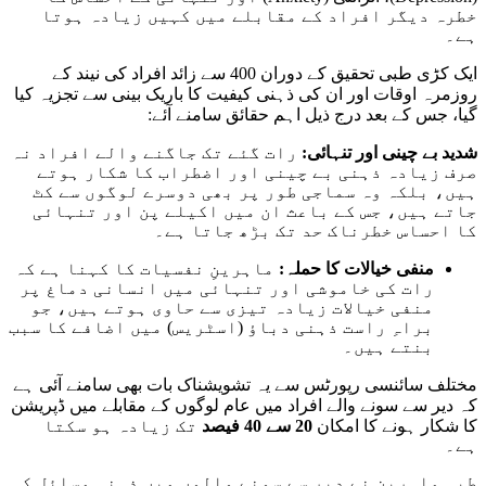
خطرہ دیگر افراد کے مقابلے میں کہیں زیادہ ہوتا
ہے۔
ایک کڑی طبی تحقیق کے دوران 400 سے زائد افراد کی نیند کے
روزمرہ اوقات اور ان کی ذہنی کیفیت کا باریک بینی سے تجزیہ کیا
گیا، جس کے بعد درج ذیل اہم حقائق سامنے آئے:
شدید بے چینی اور تنہائی:
رات گئے تک جاگنے والے افراد نہ
صرف زیادہ ذہنی بے چینی اور اضطراب کا شکار ہوتے
ہیں، بلکہ وہ سماجی طور پر بھی دوسرے لوگوں سے کٹ
جاتے ہیں، جس کے باعث ان میں اکیلے پن اور تنہائی
کا احساس خطرناک حد تک بڑھ جاتا ہے۔
منفی خیالات کا حملہ:
ماہرینِ نفسیات کا کہنا ہے کہ
رات کی خاموشی اور تنہائی میں انسانی دماغ پر
منفی خیالات زیادہ تیزی سے حاوی ہوتے ہیں، جو
براہِ راست ذہنی دباؤ (اسٹریس) میں اضافے کا سبب
بنتے ہیں۔
مختلف سائنسی رپورٹس سے یہ تشویشناک بات بھی سامنے آئی ہے
کہ دیر سے سونے والے افراد میں عام لوگوں کے مقابلے میں ڈپریشن
کا شکار ہونے کا امکان
20 سے 40 فیصد
تک زیادہ ہو سکتا
ہے۔
طبی ماہرین نے دیر سے سونے والوں میں ذہنی مسائل کی