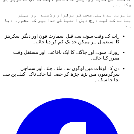
چکا ہے۔
ماہرین نے ذہنی صحت کو برقرار رکھنے اور بہتر
بنانے کے لیے درج ذیل احتیاطی تدابیر کا مشورہ دیا
ہے:
رات کے وقت سونے سے قبل اسمارٹ فون اور دیگر اسکرینز
کا استعمال ہر ممکن حد تک کم کر دیا جائے۔
روزانہ سونے اور جاگنے کا ایک باقاعدہ اور مستقل وقت
مقرر کیا جائے۔
دن کے اوقات میں لوگوں سے ملنے جلنے اور سماجی
سرگرمیوں میں بڑھ چڑھ کر حصہ لیا جائے تاکہ اکیلے پن سے
بچا جا سکے۔