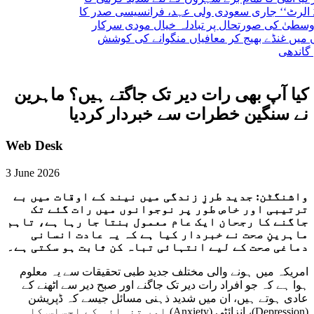
‘ جاری
سعودی ولی عہد، فرانسیسی صدر کا
ی صورتحال پر تبادلہ خیال
مودی سرکار
ڈے بھیج کر معافیاں منگوانے کی کوشش
کیا آپ بھی رات دیر تک جاگتے ہیں؟ ماہرین
نے سنگین خطرات سے خبردار کردیا
Web Desk
3 June 2026
واشنگٹن: جدید طرزِ زندگی میں نیند کے اوقات میں بے
ترتیبی اور خاص طور پر نوجوانوں میں رات گئے تک
جاگنے کا رجحان ایک عام معمول بنتا جا رہا ہے، تاہم
ماہرینِ صحت نے خبردار کیا ہے کہ یہ عادت انسانی
دماغی صحت کے لیے انتہائی تباہ کن ثابت ہو سکتی ہے۔
امریکہ میں ہونے والی مختلف جدید طبی تحقیقات سے یہ معلوم
ہوا ہے کہ جو افراد رات دیر تک جاگنے اور صبح دیر سے اٹھنے کے
عادی ہوتے ہیں، ان میں شدید ذہنی مسائل جیسے کہ ڈپریشن
(Depression)، انزائٹی (Anxiety) اور تنہائی کے احساس کا