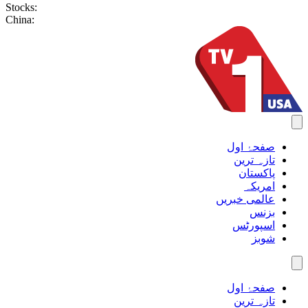
Stocks:
China:
صفحۂ اول
تازہ ترین
پاکستان
امریکہ
عالمی خبریں
بزنس
اسپورٹس
شوبز
صفحۂ اول
تازہ ترین