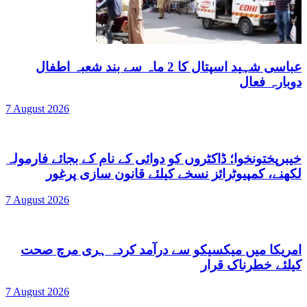
عباسی شہید اسپتال کا 2 ماہ سے بند شعبہ اطفال
دوبارہ فعال
7 August 2026
خیبرپختونخوا؛ ڈاکٹروں کو دوائی کے نام کے بجائے فارمولہ
لکھنے، کمپیوٹرائز نسخے کیلئے قانون سازی پرغور
7 August 2026
امریکا میں میکسیکو سے درآمد کردہ ہری مرچ صحت
کیلئے خطرناک قرار
7 August 2026