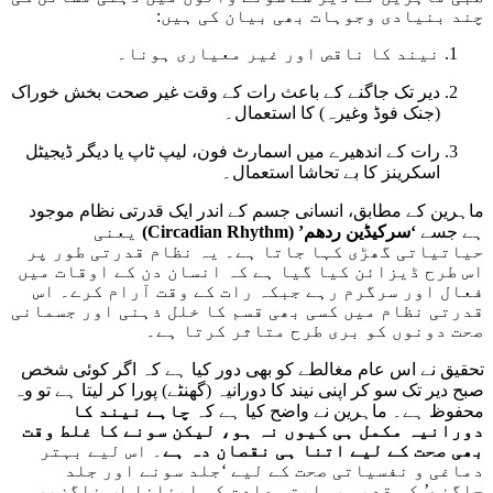
چند بنیادی وجوہات بھی بیان کی ہیں:
نیند کا ناقص اور غیر معیاری ہونا۔
دیر تک جاگنے کے باعث رات کے وقت غیر صحت بخش خوراک
(جنک فوڈ وغیرہ) کا استعمال۔
رات کے اندھیرے میں اسمارٹ فون، لیپ ٹاپ یا دیگر ڈیجیٹل
اسکرینز کا بے تحاشا استعمال۔
ماہرین کے مطابق، انسانی جسم کے اندر ایک قدرتی نظام موجود
ہے جسے
‘سرکیڈین ردھم’ (Circadian Rhythm)
یعنی
حیاتیاتی گھڑی کہا جاتا ہے۔ یہ نظام قدرتی طور پر
اس طرح ڈیزائن کیا گیا ہے کہ انسان دن کے اوقات میں
فعال اور سرگرم رہے جبکہ رات کے وقت آرام کرے۔ اس
قدرتی نظام میں کسی بھی قسم کا خلل ذہنی اور جسمانی
صحت دونوں کو بری طرح متاثر کرتا ہے۔
تحقیق نے اس عام مغالطے کو بھی دور کیا ہے کہ اگر کوئی شخص
صبح دیر تک سو کر اپنی نیند کا دورانیہ (گھنٹے) پورا کر لیتا ہے تو وہ
محفوظ ہے۔ ماہرین نے واضح کیا ہے کہ
چاہے نیند کا
دورانیہ مکمل ہی کیوں نہ ہو، لیکن سونے کا غلط وقت
بھی صحت کے لیے اتنا ہی نقصان دہ ہے
۔ اس لیے بہتر
دماغی و نفسیاتی صحت کے لیے ‘جلد سونے اور جلد
جاگنے’ کی قدیم روایتی عادت کو اپنانا اب ناگزیر ہو