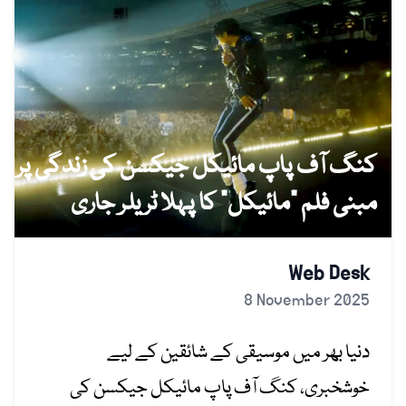
کنگ آف پاپ مائیکل جیکسن کی زندگی پر
مبنی فلم “مائیکل” کا پہلا ٹریلر جاری
Web Desk
8 November 2025
دنیا بھر میں موسیقی کے شائقین کے لیے
خوشخبری، کنگ آف پاپ مائیکل جیکسن کی