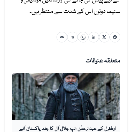
کے لیے پیش کی جائے گی اور شائقین موسیقی و
سنیما دونوں اس کے شدت سے منتظر ہیں۔
متعلقہ عنوانات
ارطغرل کے عبدالرحمٰن الپ جلال آل کا جلد پاکستان آنے