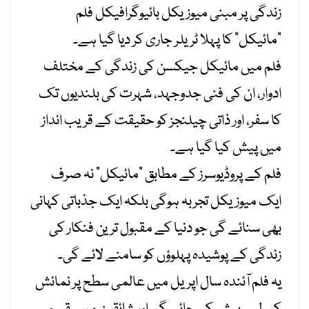
زندگی پر مبنی میوزیکل بائیوگرافیکل فلم
“مائیکل” کا پہلا ٹریلر جاری کر دیا گیا ہے۔
فلم میں مائیکل جیکسن کی زندگی کے مختلف
ادوار، ان کی فنی جدوجہد، شہرت کی بلندیوں تک
کا سفر، اور ذاتی چیلنجز کو حقیقت کے قریب انداز
میں پیش کیا گیا ہے۔
فلم کے پروڈیوسرز کے مطابق “مائیکل” نہ صرف
ایک میوزیکل تجربہ ہوگی بلکہ ایک جذباتی کہانی
بھی سنائے گی جو دنیا کے مقبول ترین فنکار کی
زندگی کے پوشیدہ پہلوؤں کو سامنے لائے گی۔
یہ فلم آئندہ سال اپریل میں عالمی سطح پر نمائش