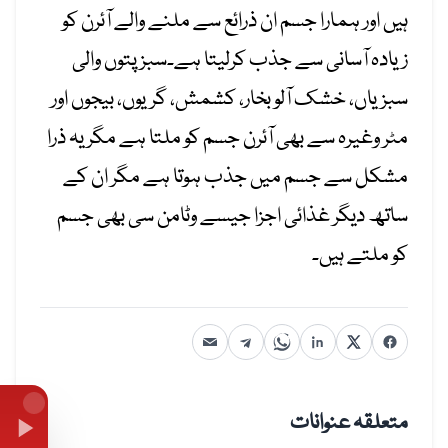
ہیں اور ہمارا جسم ان ذرائع سے ملنے والے آئرن کو
زیادہ آسانی سے جذب کرلیتا ہے۔سبز پتوں والی
سبزیاں، خشک آلو بخار، کشمش، گریوں، بیجوں اور
مٹر وغیرہ سے بھی آئرن جسم کو ملتا ہے مگر یہ ذرا
مشکل سے جسم میں جذب ہوتا ہے مگر ان کے
ساتھ دیگر غذائی اجزا جیسے وٹامن سی بھی جسم
کو ملتے ہیں۔
متعلقہ عنوانات