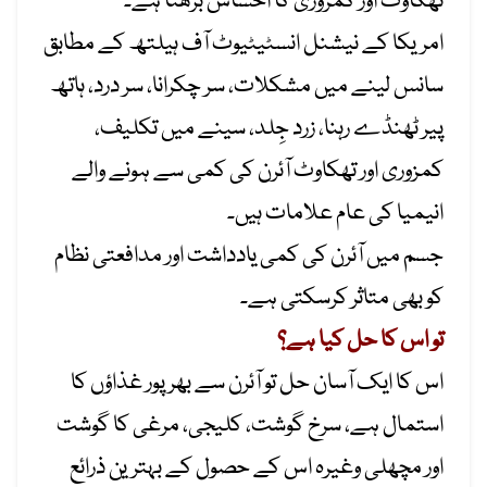
تھکاوٹ اور کمزوری کا احساس بڑھتا ہے۔
امریکا کے نیشنل انسٹیٹیوٹ آف ہیلتھ کے مطابق
سانس لینے میں مشکلات، سر چکرانا، سر درد، ہاتھ
پیر ٹھنڈے رہنا، زرد جِلد، سینے میں تکلیف،
کمزوری اور تھکاوٹ آئرن کی کمی سے ہونے والے
انیمیا کی عام علامات ہیں۔
جسم میں آئرن کی کمی یادداشت اور مدافعتی نظام
کو بھی متاثر کرسکتی ہے۔
تو اس کا حل کیا ہے؟
اس کا ایک آسان حل تو آئرن سے بھرپور غذاؤں کا
استمال ہے، سرخ گوشت، کلیجی، مرغی کا گوشت
اور مچھلی وغیرہ اس کے حصول کے بہترین ذرائع