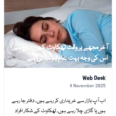
آخر مجھے ہر وقت تھکاوٹ کیوں رہتی ہے؟
اس کی وجہ بہت عام ہوسکتی ہے
Web Desk
4 November 2025
اب آپ بازار سے خریداری کر رہے ہوں، دفتر جا رہے
ہوں یا گاڑی چلا رہے ہوں، تھکاوٹ کے شکار افراد