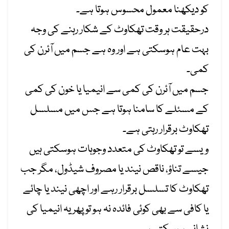
کو دیکھنا معمول محسوس ہوتا ہے۔
درحقیقت ہر وقت تھکاوٹ کے شکار رہنے کی وجہ
بہت عام ہوسکتی ہے اور وہ ہے جسم میں آئرن کی
کمی۔
جسم میں آئرن کی کمی سے انیمیا یا خون کی کمی
کے مسئلے کا سامنا ہوتا ہے جس میں مسلسل
تھکاوٹ برقرار رہتی ہے۔
ویسے تو تھکاوٹ کی متعدد وجوہات ہوسکتی ہیں
جیسے تناؤ، ناقص نیند یا مصروف شیڈول، مگر جب
تھکاوٹ کا تسلسل برقرار رہے اور اچھی نیند یا چائے
یا کافی سے بھی کوئی فائدہ نہ ہو تو پھر یہ انیمیا کی