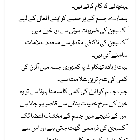
پہنچانے کا کام کرتے ہیں۔
ہمارے جسم کے ہر حصے کو اپنے افعال کے لیے
آکسیجن کی ضرورت ہوتی ہے اور خون میں
آکسیجن کی ناکافی مقدار سے متعدد علامات
سامنے آتی ہیں۔
بہت زیادہ تھکاوٹ یا کمزوری جسم میں آئرن کی
کمی کی عام ترین علامت ہے۔
جب جسم کو آئرن کی کمی کا سامنا ہوتا ہے تو وہ
خون کے سرخ خلیات بنانے سے قاصر ہو جاتا ہے۔
اس کے نتیجے میں جسم کے مختلف اعضا تک
آکسیجن کی فراہمی گھٹ جاتی ہے اور اس سے