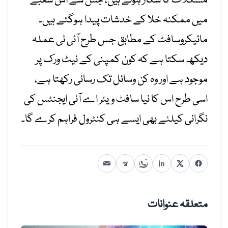
مشکلات
کا
شکار
ہوئے
ہیں
، جس سے اس شعبے
میں ممکنہ خلا
کے
خدشات
پیدا
ہوگئے
ہیں۔
مائیکروسافٹ
کے
مطابق جس طرح آئی
ٹی
عملہ
دیکھ سکتا
ہے کہ کون کمپنی کے
نیٹ ورک
پر
موجود
ہے
اور وہ
کن
وسائل تک رسائی رکھتا
ہے
،
اسی طرح اس
کا
نیا
سافٹ
ویئر
اے آئی ایجنٹس
کی
نگرانی
کیلئے
بھی
ایسے
ہی
کنٹرول
فراہم
کرے
گا
۔
متعلقہ عنوانات