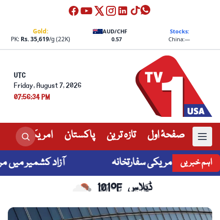
Gold:
AUD/CHF
Stocks:
PK:
Rs. 35,619
/g (22K)
0.57
China:
—
UTC
Friday, August 7, 2026
07:56:34 PM
صفحۂ اول
تازہ ترین
پاکستان
امریکہ
عالم
 ہے، امریکی سفارتخانہ
آزاد کشمیر میں مرحلہ وا
اہم خبریں
کراچی
27°C