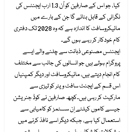
کیا
، جو اس
کے
صارفین
کو
اُن
1.3
ارب ایجنٹس
کی
نگرانی
کے
قابل بنائے
گا
جن
کے
بارے میں
مائیکروسافٹ
کا
اندازہ
ہے کہ
وہ
2028
تک دفتری
کام
خودکار
کر
رہے
ہوں گے۔
ایجنٹس مصنوعی ذہانت سے
چلنے
والے ایسے
پروگرام ہوتے ہیں
جو انسانوں
کی
جانب سے مختلف
کام
انجام دیتے
ہیں
،
مائیکروسافٹ
اور دیگر
کمپنیاں
اس قسم
کے
ایجنٹ
سافٹ
ویئر
کو
تیزی سے
مارکیٹ
کر
رہی
ہیں۔
کچھ
صارفین نے
کوڈ
جنریشن
جیسے
کاموں
کیلئے
اِن
سسٹمز
کو کامیابی
سے
استعمال
کیا ہے
، جبکہ دیگر اسے
نافذ
کرنے
میں