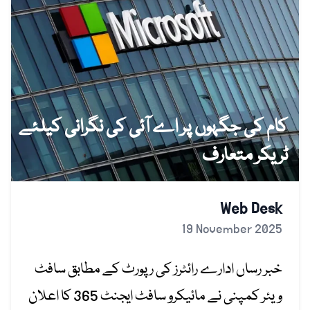
کام کی جگہوں پر اے آئی کی نگرانی کیلئے
ٹریکر متعارف
Web Desk
19 November 2025
خبر رساں ادارے رائٹرز
کی
رپورٹ
کے
مطابق
سافٹ
ویئر
کمپنی
نے
مائیکرو
سافٹ
ایجنٹ
365
کا
اعلان