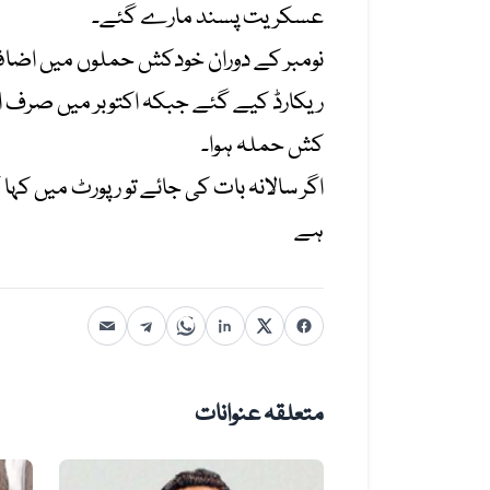
عسکریت پسند مارے گئے۔
ریکارڈ کیے گئے جبکہ اکتوبر میں صرف ایک 
کش حملہ ہوا۔
ہے
متعلقہ عنوانات