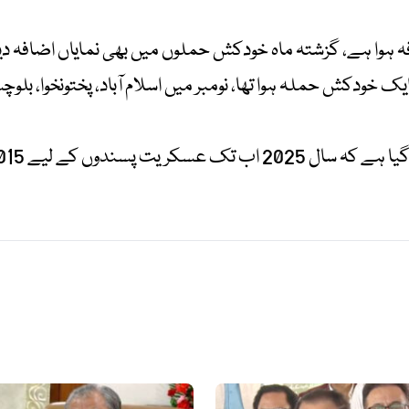
خودکش حملہ ہوا تھا، نومبر میں اسلام آباد، پختونخوا، بلوچس