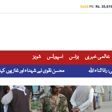
Gold:
PK:
Rs. 35,61
عالمی خبریں
بزنس
اسپورٹس
شوبز
اللہ
محسن نقوی نے شہداء اور غازیوں کیلئے سو