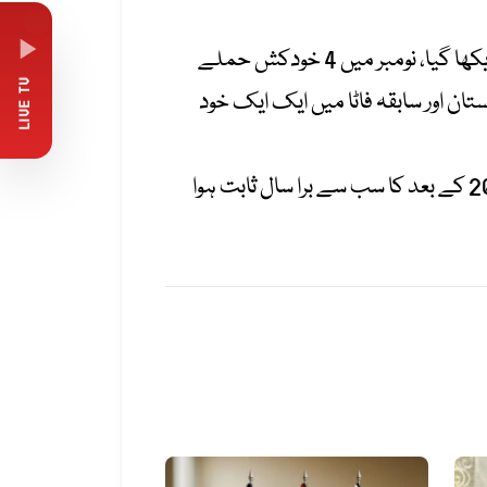
نومبر کے دوران خودکش حملوں میں اضافہ ہوا ہے، گزشتہ ماہ خودکش حملوں میں بھی نمایاں اضافہ دیکھا گیا، نومبر میں 4 خودکش حملے
LIVE TV
تان اور سابقہ فاٹا میں ایک ایک خود
اگر سالانہ بات کی جائے تو رپورٹ میں کہا گیا ہے کہ سال 2025 اب تک عسکریت پسندوں کے لیے 2015 کے بعد کا سب سے برا سال ثابت ہوا