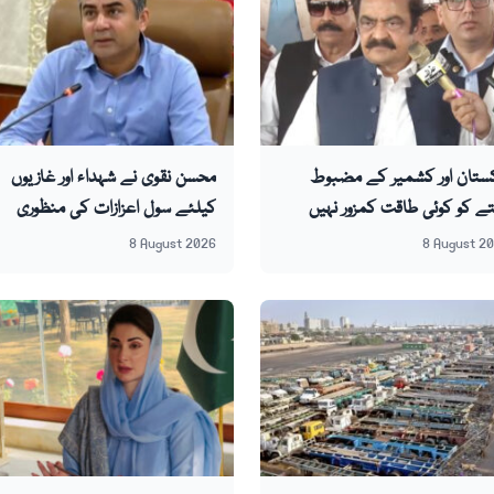
ستان اور کشمیر کے مضبوط
محسن نقوی نے شہداء اور غازیوں
ے کو کوئی طاقت کمزور نہیں
کیلئے سول اعزازات کی منظوری
کتی: رانا ثناء اللہ
دے دی
8 August 2026
8 August 2