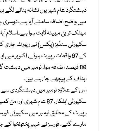
دہشتگرد عام شہریوں نشانہ بنانے لگے ہیں
میں واضح اضافہ سامنے آیا ہے۔دوسری جانب 
مہلک ترین مہینہ ثابت ہوا ہے۔اسلام آبا
اہداف کے پیچھے جا رہے ہیں۔
سکیورٹی اہلکار، 67 عام شہری اور امن کمیٹیوں کے 4 ارکان زخمی ہوئے۔