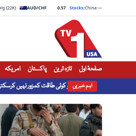
9
/g (22K)
AUD/CHF
0.57
Stocks:
China:
—
صفحۂ اول
تازہ ترین
پاکستان
امریکہ
ر کے مضبوط رشتے کو کوئی طاقت کمزور نہیں کرسکتی: رانا ثناء 
اہم خبریں