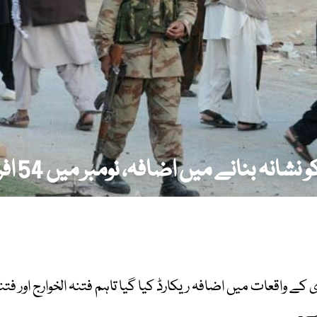
نانے میں اضافہ، نومبر میں 54 افراد جاں بحق
ے واقعات میں اضافہ ریکارڈ کیا گیا تاہم فتنہ الخوارج اور 
ہے۔