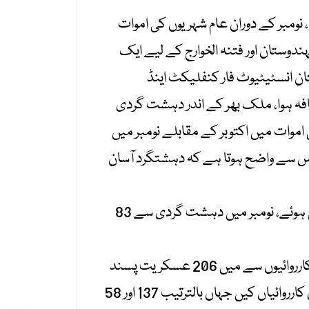
نومبر کے دوران عام شہریوں کی اموات
ندوستان اور فتنہ الخوارج کے لیے ایک
ن انسٹیٹیوٹ فار کنفلیکٹ اینڈ
 جاری کرتے ہوئے بتایا ہے کہ نومبر میں حملوں میں تقریباً 9 فیصد اضافہ ہوا، ملک بھر کے اندر دہشت گردی
رپورٹ کے مطابق عام شہریوں کی اموات میں اکتوبر کے مقابلے نومبر میں
نومبر میں دہشت گردی سے 54 عام شہری جاں بحق ہوئے جو اکتوبر میں 30 تھے، اس سے واضح ہوتا ہے کہ دہشتگرد آسان
اس کے علاؤہ نومبر میں دہشتگردی سے 25 سکیورٹی فورسز کے اہلکار 7 امن کمیٹیوں کے ارکان جاں بحق ہوئے، نومبر میں دہشت گردی سے 83
رپورٹ کے مطابق نومبر میں سکیورٹی فورسز نے زیادہ نپی تلی اور سخت کارروائیاں کیں، سکیورٹی فورسز کی کارروائیوں سے میں 206 عسکریت پسند
مارے گئے، فورسز نے خیبرپختونخوا کے جنوبی اضلاع اور سابقہ فاٹا ( پختونخوا کے قبائلی اضلاع) میں بڑی کارروائیاں کیں جہاں بالترتیب 137 اور 58