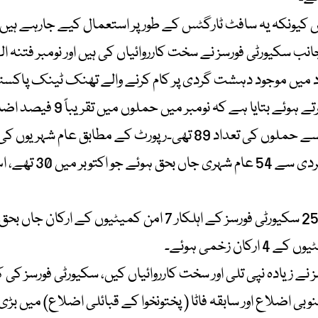
 کیونکہ یہ سافٹ ٹارگٹس کے طور پر استعمال کیے جارہے ہیں، 
سکیورٹی فورسز نے سخت کارروائیاں کی ہیں اور نومبر فتنہ الہ
د میں موجود دہشت گردی پر کام کرنے والے تھنک ٹینک پاکستا
سکیورٹی سٹڈیز (پکس) نے رپورٹ
کے 97 واقعات رپورٹ ہوئے، اکتوبر میں ایسے حملوں کی تعداد 89 تھی۔
80 فیصد اضافہ ہوا، 