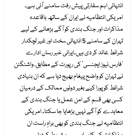
انتہائی اہم سفارتی پیش رفت سامنے آئی ہے۔
امریکی انتظامیہ نے ایران کے ساتھ باقاعدہ
مذاکرات اور جنگ بندی کو آگے بڑھانے کے لیے
تہران کے سامنے 5 انتہائی سخت اور غیر لچکدار
شرائط عائد کر دی ہیں۔ایرانی خبر رساں ادارے
’فارس نیوز ایجنسی‘ کی رپورٹ کے مطابق، واشنگٹن
نے تہران کو واضح پیغام بھیج دیا ہے کہ ان بنیادی
شرائط کو پورا کیے بغیر دونوں ممالک کے درمیان
کسی بھی قسم کے امن عمل یا جنگ بندی کے
معاہدے کو آگے نہیں بڑھایا جا سکتا۔ امریکی
انتظامیہ نے جنگ بندی کو بھی براہِ راست ان