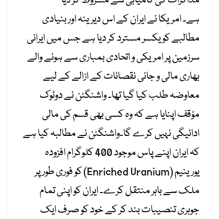
مذاکرات کی کامیابی سے مشروط کر دیا
ہے۔ امریکا نے ایران کے اس دیرینہ اور بنیادی
مطالبے کو یکسر مسترد کر دیا ہے جس میں ایرانی
سرزمین پر امریکی و اتحادی بمباری سے ہونے والے
بھاری مالی و جانی نقصانات کے ازالے کے لیے
معاوضہ طلب کیا گیا تھا۔ واشنگٹن نے دوٹوک
مؤقف اپنایا ہے کہ وہ کسی بھی قسم کی مالی
ادائیگی نہیں کرے گا۔واشنگٹن نے مطالبہ کیا ہے
کہ ایران اپنے پاس موجود 400 کلوگرام افزودہ
یورینیم (Enriched Uranium) کو فوری طور پر
ملک سے باہر منتقل کرے۔ ایران کو اپنی تمام
جوہری تنصیبات بند کر کے خود کو صرف ایک