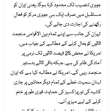
جوہری تنصیب تک محدود کرنا ہوگا، یعنی ایران کو
مستقبل میں صرف ایک ہی جوہری مرکز کو فعال
رکھنے کی اجازت دی جائے گی۔
تہران کی جانب سے اپنے تمام بین الاقوامی منجمد
اثاثوں کو بحال کرنے کے مطالبے کے جواب میں،
امریکا نے محض 25 فیصد اثاثوں تک نرمی پر
آمادگی ظاہر کی ہے، جبکہ باقی اثاثے بدستور
منجمد رہیں گے۔ امریکا نے مطالبہ کیا ہے کہ ایران
لبنان سمیت خطے کے تمام دیگر محاذوں پر جاری
کشیدگی اور پراکسیز کی حمایت فوری طور پر ختم
کرنے کے لیے میز پر آئے۔