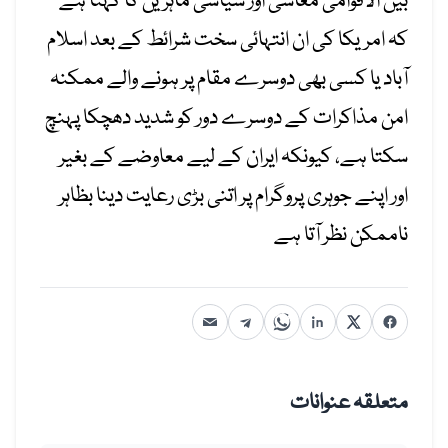
بین الاقوامی معاشی اور سیاسی ماہرین کا کہنا ہے
کہ امریکا کی ان انتہائی سخت شرائط کے بعد اسلام
آباد یا کسی بھی دوسرے مقام پر ہونے والے ممکنہ
امن مذاکرات کے دوسرے دور کو شدید دھچکا پہنچ
سکتا ہے، کیونکہ ایران کے لیے معاوضے کے بغیر
اور اپنے جوہری پروگرام پر اتنی بڑی رعایت دینا بظاہر
ناممکن نظر آتا ہے
متعلقہ عنوانات