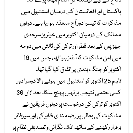
دفاع کے لیے فیصلہ کن اقدام اٹھانا پڑے گا۔
پاکستان اور افغانستان کے درمیان استنبول میں
مذاکرات کا تیسرا دور آج منعقد ہو رہا ہے۔ دونوں
ممالک کے درمیان اکتوبر میں خونریز سرحدی
جھڑپوں کے بعد قطر اور ترکی کی ثالثی میں دوحہ
میں امن مذاکرات کا آغاز ہوا تھا، جس میں 19
اکتوبر کو جنگ بندی پر اتفاق کیا گیا تھا۔
تاہم 25 اکتوبر کو استنبول میں ہونے والا دوسرا دور
کسی حتمی نتیجے پر نہیں پہنچ سکا۔ بعد ازاں 30
اکتوبر کو ترکی کی درخواست پر دونوں فریقین نے
مذاکرات کی بحالی پر رضامندی ظاہر کی اور سیزفائر
برقرار رکھنے کے ساتھ ایک نگرانی و تصدیقی نظام پر