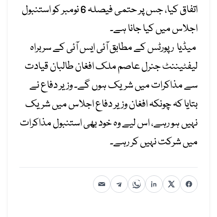
اتفاق کیا، جس پر حتمی فیصلہ 6 نومبر کو استنبول
اجلاس میں کیا جانا ہے۔
میڈیا رپورٹس کے مطابق آئی ایس آئی کے سربراہ
لیفٹیننٹ جنرل عاصم ملک افغان طالبان قیادت
سے مذاکرات میں شریک ہوں گے۔ وزیر دفاع نے
بتایا کہ چونکہ افغان وزیر دفاع اجلاس میں شریک
نہیں ہو رہے، اس لیے وہ خود بھی استنبول مذاکرات
میں شرکت نہیں کر رہے۔