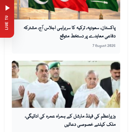
LIVE TV
پاکستان، سعودیہ، ترکیہ کا سربراہی اجلاس آج، مشترکہ
دفاعی معاہدے پر دستخط متوقع
7 August 2026
وزیراعظم کی فیلڈ مارشل کے ہمراہ عمرہ کی ادائیگی،
ملک کیلئے خصوصی دعائیں