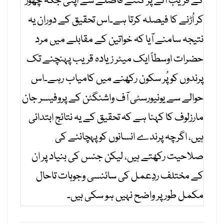
کے قریب آنے پر کتنے فاصلے سے اپنی جگہ چھوڑ
کر اُڑنے کا فیصلہ کرتا ہے۔اس تحقیق کے دوران یہ
نتیجہ سامنے آیا کہ خواتین کے مقابلے میں مرد
حضرات اوسطاً ایک میٹر زیادہ قریب پہنچنے تک
پرندوں کو پُر سکون رکھنے میں کامیاب رہے۔اس
حوالے سے یونیورسٹی آف واشنگٹن کے پروفیسر جان
مارزلوف کا کہنا ہے کہ تحقیق کے یہ نتائج ابتدائی
ہیں، اگرچہ پرندے انسانوں کو پہچاننے کی
صلاحیت رکھتے ہیں، لیکن جنس کی بنیاد پر ان
کے مختلف ردِعمل کی سائنسی وجوہات تاحال
مکمل طور پر واضح نہیں ہو سکی ہیں۔