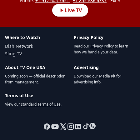
Phone:
+1 917 605 7651
+1 855 886 6387
Ext 3
Live TV
Where to Watch
Privacy Policy
Dish Network
Read our
Privacy Policy
to learn
how we handle your data.
Sling TV
About TV One USA
Advertising
Coming soon — official description
Download our
Media Kit
for
from management.
advertising info.
Terms of Use
View our
standard Terms of Use
.