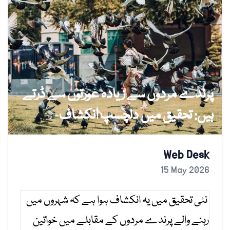
پرندے مردوں سے زیادہ عورتوں سے ڈرتے
ہیں: تحقیق میں دلچسپ انکشاف
Web Desk
15 May 2026
نئی تحقیق میں یہ انکشاف ہوا ہے کہ شہروں میں
رہنے والے پرندے مردوں کے مقابلے میں خواتین