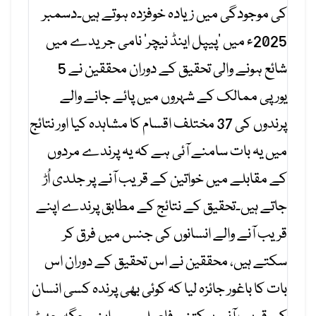
کی موجودگی میں زیادہ خوفزدہ ہوتے ہیں۔دسمبر
2025ء میں ’پیپل اینڈ نیچر‘ نامی جریدے میں
شائع ہونے والی تحقیق کے دوران محققین نے 5
یورپی ممالک کے شہروں میں پائے جانے والے
پرندوں کی 37 مختلف اقسام کا مشاہدہ کیا اور نتائج
میں یہ بات سامنے آئی ہے کہ یہ پرندے مردوں
کے مقابلے میں خواتین کے قریب آنے پر جلدی اُڑ
جاتے ہیں۔تحقیق کے نتائج کے مطابق پرندے اپنے
قریب آنے والے انسانوں کی جنس میں فرق کر
سکتے ہیں، محققین نے اس تحقیق کے دوران اس
بات کا باغور جائزہ لیا کہ کوئی بھی پرندہ کسی انسان