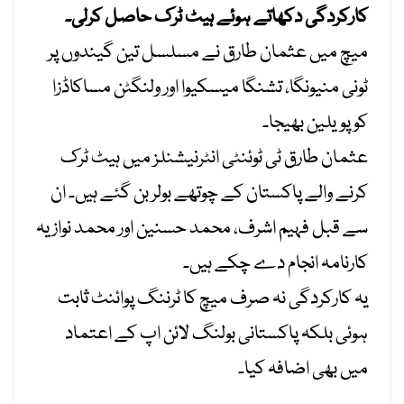
کارکردگی دکھاتے ہوئے ہیٹ ٹرک حاصل کرلی۔
میچ میں عثمان طارق نے مسلسل تین گیندوں پر
ٹونی منیونگا، تشنگا میسکیوا اور ولنگٹن مساکاڈزا
کو پویلین بھیجا۔
عثمان طارق ٹی ٹوئنٹی انٹرنیشنلز میں ہیٹ ٹرک
کرنے والے پاکستان کے چوتھے بولر بن گئے ہیں۔ ان
سے قبل فہیم اشرف، محمد حسنین اور محمد نواز یہ
کارنامہ انجام دے چکے ہیں۔
یہ کارکردگی نہ صرف میچ کا ٹرننگ پوائنٹ ثابت
ہوئی بلکہ پاکستانی بولنگ لائن اپ کے اعتماد
میں بھی اضافہ کیا۔