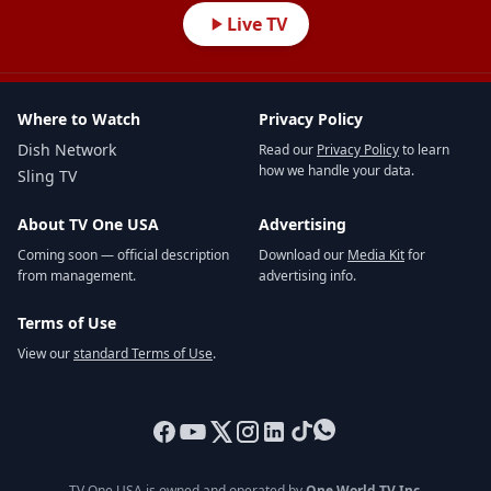
Live TV
Where to Watch
Privacy Policy
Dish Network
Read our
Privacy Policy
to learn
how we handle your data.
Sling TV
About TV One USA
Advertising
Coming soon — official description
Download our
Media Kit
for
from management.
advertising info.
Terms of Use
View our
standard Terms of Use
.
TV One USA is owned and operated by
One World TV Inc.