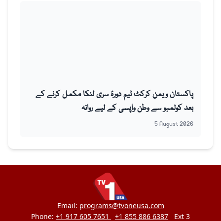
پاکستان ویمن کرکٹ ٹیم دورۂ سری لنکا مکمل کرنے کے
بعد کولمبو سے وطن واپسی کے لیے روانہ
5 August 2026
Email:
programs@tvoneusa.com
Phone:
+1 917 605 7651
+1 855 886 6387
Ext 3