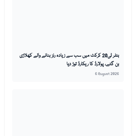
بٹلر ٹی20 کرکٹ میں سب سے زیادہ رنز بنانے والے کھلاڑی
بن گئے، پولارڈ کا ریکارڈ توڑ دیا
6 August 2026