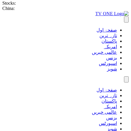
Stocks:
China:
صفحۂ اول
تازہ ترین
پاکستان
امریکہ
عالمی خبریں
بزنس
اسپورٹس
شوبز
صفحۂ اول
تازہ ترین
پاکستان
امریکہ
عالمی خبریں
بزنس
اسپورٹس
شوبز