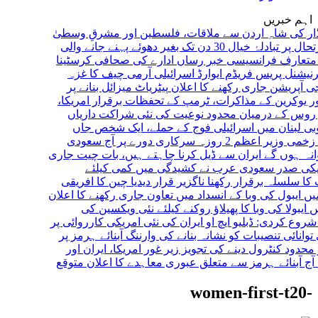
اہم خبریں
ی شاہِ اردن سے ملاقات، فلسطین اور مشرقِ وسطیٰ
ر تبادلۂ خیال
30 دن تک بغیر دھوئے پہنے جانے والی
ارف
فرانسیسی خبر رساں ادارے کی صحافی کرسٹینا
شنل پریس فریڈم ایوارڈ
اسرائیلی آرمی چیف کا غزہ
پریشن جاری رکھنے کا اعلان
پیٹریاٹ میزائل بنانے پر
یوکرین کے مذاکرات، ٹرمپ کے تحفظات برقرار
امریکا،
 کے درمیان محدود نوعیت کی نئی شراکت داریاں
بنان میں اسرائیلی فوج کے حملے، ایک شخص جاں
وزیر اعظم 2 روزہ سرکاری دورے پر آج سعودی
ہوں گے
ایران سے ڈیل کرنا چاہتے ہیں، بات چیت جاری
 صدر
سعودی عرب نے کشیدگی میں کمی کیلئے
لسلہ برقرار رکھنا ناگزیر قرار دیدیا
چین کا افریقی
بول کی وبا کے انسداد میں تعاون جاری رکھنے کا اعلان
ولا کی وبا کا پھیلاؤ روکنے کیلئے نئی ویکسین کی
کردی: ڈبلیو ایچ او
ایران کی نئی امریکی کارروائی پر
ائی تنصیبات کو نشانہ بنانے کی وارننگ
آبنائے ہرمز پر
ود کنٹرول دینے کی تجویز زیر غور
امریکا، ایران اور
ٓبنائے ہرمز سے متعلق عبوری معاہدے کا اعلان متوقع
-women-first-t20