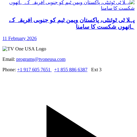
پہلا ٹی ٹوئنٹی، پاکستان ویمن ٹیم کو جنوبی افریقہ کے
ہاتھوں شکست کا سامنا
11 February 2026
Email:
programs@tvoneusa.com
Phone:
+1 917 605 7651
+1 855 886 6387
Ext 3