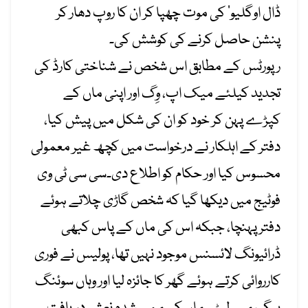
ڈال اوگلیو‘ کی موت چھپا کر ان کا روپ دھار کر
پنشن حاصل کرنے کی کوشش کی۔
رپورٹس کے مطابق اس شخص نے شناختی کارڈ کی
تجدید کیلئے میک اپ، وِگ اور اپنی ماں کے
کپڑے پہن کر خود کو ان کی شکل میں پیش کیا،
دفتر کے اہلکار نے درخواست میں کچھ غیر معمولی
محسوس کیا اور حکام کو اطلاع دی۔سی سی ٹی وی
فوٹیج میں دیکھا گیا کہ شخص گاڑی چلاتے ہوئے
دفتر پہنچا، جبکہ اس کی ماں کے پاس کبھی
ڈرائیونگ لائسنس موجود نہیں تھا، پولیس نے فوری
کارروائی کرتے ہوئے گھر کا جائزہ لیا اور وہاں سوئنگ