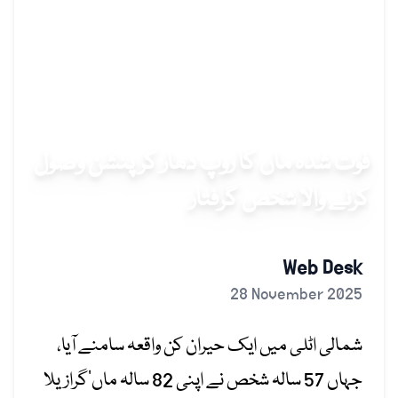
فوت شدہ ماں کا روپ دھار کر پنشن وصول
کرنے والا شخص گرفتار
Web Desk
28 November 2025
شمالی اٹلی میں ایک حیران کن واقعہ سامنے آیا،
جہاں 57 سالہ شخص نے اپنی 82 سالہ ماں’گرازیلا