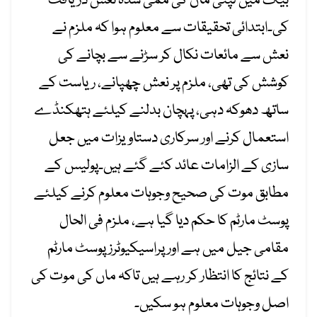
بیگ میں لپٹی ماں کی ممی شدہ نعش دریافت
کی۔ابتدائی تحقیقات سے معلوم ہوا کہ ملزم نے
نعش سے مائعات نکال کر سڑنے سے بچانے کی
کوشش کی تھی، ملزم پر نعش چھپانے، ریاست کے
ساتھ دھوکہ دہی، پہچان بدلنے کیلئے ہتھکنڈے
استعمال کرنے اور سرکاری دستاویزات میں جعل
سازی کے الزامات عائد کئے گئے ہیں۔پولیس کے
مطابق موت کی صحیح وجوہات معلوم کرنے کیلئے
پوسٹ مارٹم کا حکم دیا گیا ہے، ملزم فی الحال
مقامی جیل میں ہے اور پراسیکیوٹرز پوسٹ مارٹم
کے نتائج کا انتظار کر رہے ہیں تاکہ ماں کی موت کی
اصل وجوہات معلوم ہو سکیں۔