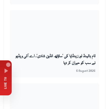
ٹام ہالینڈ اور زینڈایا کی ’ساؤتھ انڈین شادی‘، اے آئی ویڈیو
نے سب کو حیران کر دیا
6 August 2026
LIVE TV