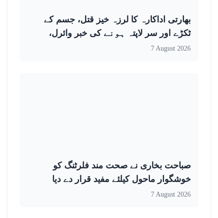
بھارتی اداکارہ کا لرزہ خیز قتل، جسم کے
ٹکڑے اور سر لاپتہ ہونے کی خبر وائرل،
حقیقت کیا ہے؟
7 August 2026
صباحت بخاری نے صحت مند فلرٹنگ کو
خوشگوار ماحول کیلئے مفید قرار دے دیا
7 August 2026