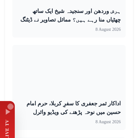
ہرش وردھن اور سنجیدہ شیخ ایک ساتھ
چھٹیاں منا رہے ہیں؟ مماثل تصاویر نے ڈیٹنگ
کی افواہیں بڑھا دیں
8 August 2026
اداکار ثمر جعفری کا سفرِ کربلا، حرم امام
حسین میں نوحہ پڑھنے کی ویڈیو وائرل
LIVE TV
8 August 2026