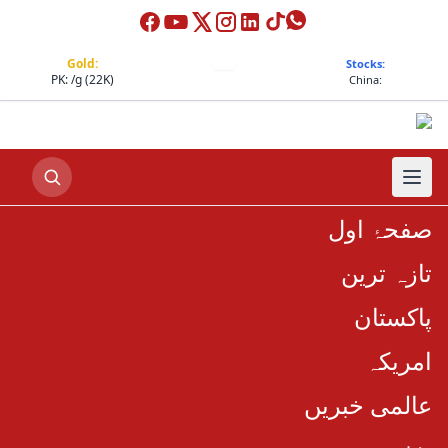
Gold:
Stocks:
PK:
/g (22K)
China:
صفحۂ اول
تازہ ترین
پاکستان
امریکہ
عالمی خبریں