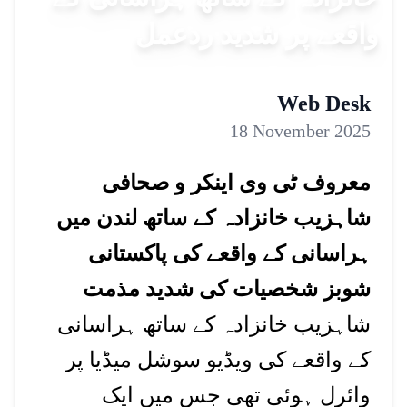
واقعے پر شدید ردعمل
Web Desk
18 November 2025
معروف ٹی وی اینکر و صحافی
شاہزیب خانزادہ کے ساتھ لندن میں
ہراسانی کے واقعے کی پاکستانی
شوبز شخصیات کی شدید مذمت
شاہزیب خانزادہ کے ساتھ ہراسانی
کے واقعے کی ویڈیو سوشل میڈیا پر
وائرل ہوئی تھی جس میں ایک