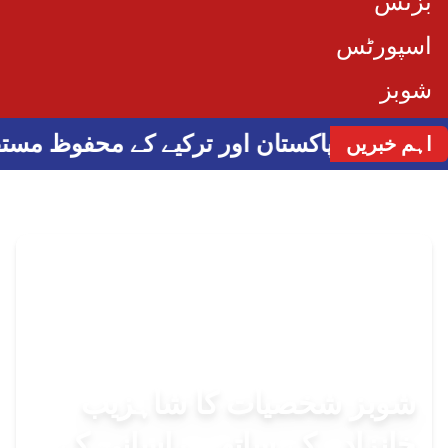
بزنس
اسپورٹس
شوبز
سعودیہ، پاکستان اور ترکیے کے محفوظ مستقب
اہم خبریں
شوبز شخصیات کا شاہزیب
خانزادہ کے ساتھ ہراسانی کے