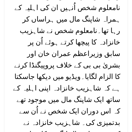
نامعلوم شخص اُنہیں ان کی اہلیہ کے
ہمراہ شاپنگ مال میں ہراساں کر
رہا تھا۔نامعلوم شخص نے شاہزیب
خانزادہ کا پیچھا کرتے ہوئے اُن پر
سابق وزیراعظم عمران خان اور
بشریٰ بی بی کے خلاف پروپیگنڈا کرنے
کا الزام لگایا۔ویڈیو میں دیکھا جاسکتا
ہے کہ شاہزیب خانزادہ اپنی اہلیہ کے
ساتھ ایک شاپنگ مال میں موجود تھے
کہ اس دوران ایک شخص نے اُن سے
بدتمیزی کی۔ شاہزیب خانزادہ نے