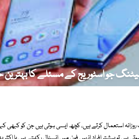
سیٹنگ جو اسٹوریج کے مسئلے کا بہترین 
وزانہ استعمال کرتے ہیں، کچھ ایسی ہوتی ہیں جن کو کبھی کبھا
 ہیں تو بیشتر افراد انہیں فون میں انسٹال رکھتے ہیں یا اکثر 