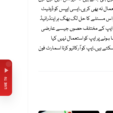
عمال نہ بھی کریں۔ایسی ایپس کو ڈیلیٹ
گر اس مسئلے کا حل لگ بھگ ہر اینڈرائیڈ
چر جو ایپ کے مختلف حصوں جیسے عارضی
 ہونے پر ایپ کو استعمال نہیں کیا
ے ہیں۔ایپ کو آرکائیو کرنا اسمارٹ فون
LIVE TV