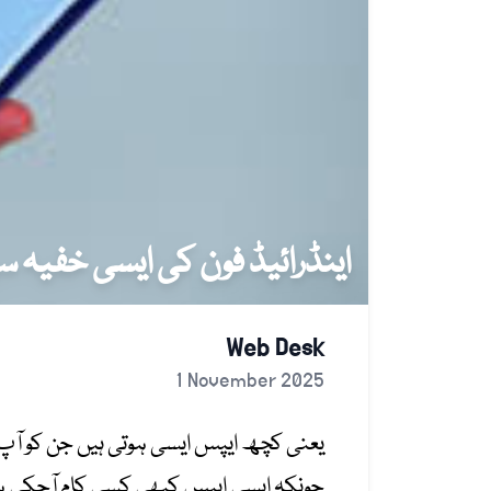
اینڈرائیڈ فون کی ایسی خفیہ 
Web Desk
1 November 2025
یعنی
کچھ ایپس ایسی ہوتی ہیں جن کو آپ ر
چونکہ ایسی ایپس کبھی کسی کام آچکی ہوتی