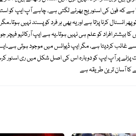
 ہے کہ فون کی اسٹوریج بھرنے لگتی ہے، چاہے آپ ایپ کو است
ر انسٹال کرنا پڑتا ہے اور یہ بھی ہر فرد کو پسند نہیں ہوتا۔م
 بیشتر افراد کو علم ہی نہیں ہوتا۔یہ ہے ایپ آرکائیو فی
ون سے غائب کردیتا ہے، مگر ایپ ڈیوائس میں موجود ہوتی ہے۔ایسا
ڑنے پر آپ ایپ کو دوبارہ اس کی اصل شکل میں ری اسٹور کرسکت
کا آسان ترین طریقہ ہے