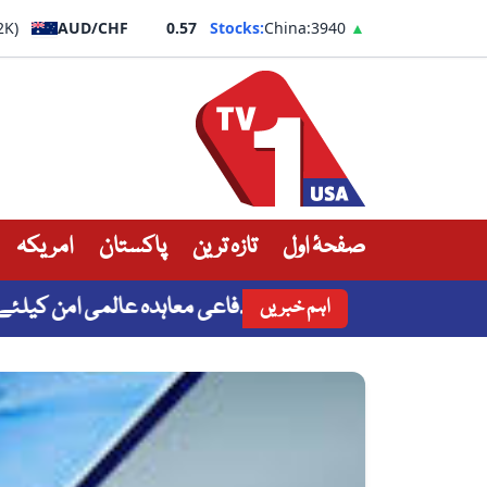
2K)
AUD/CHF
0.57
Stocks:
China:
3940
▲
صفحۂ اول
تازہ ترین
پاکستان
امریکہ
ت نے مکہ مشترکہ دفاعی معاہدہ عالمی امن کیلئے اہم پیش 
اہم خبریں