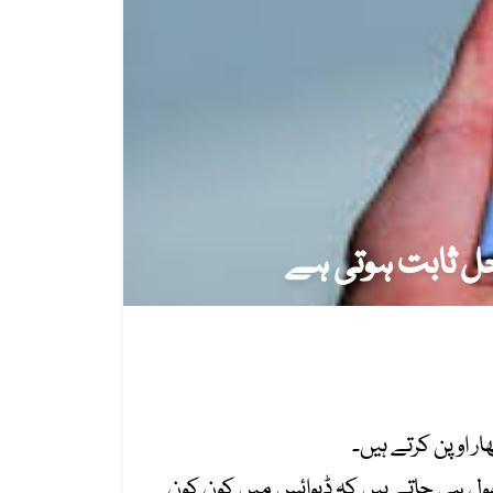
حل ثابت ہوتی ہے
ر اوپن کرتے ہیں۔
بھول ہی جاتے ہیں کہ ڈیوائس میں کون کون