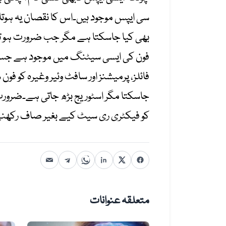
سی ایپس موجود ہیں۔اس کا نقصان یہ ہوتا
بھی کیا جاسکتا ہے مگر جب ضرورت ہو تو پھ
فون کی ایسی سیٹنگ میں موجود ہے جس کا
فائلز، پرمیشنز اور سافٹ وئیر وغیرہ کو ف
جاسکتا مگر اسٹوریج بڑھ جاتی ہے۔ضرورت پ
کو فیکٹری ری سیٹ کیے بغیر صاف رکھنے 
متعلقہ عنوانات