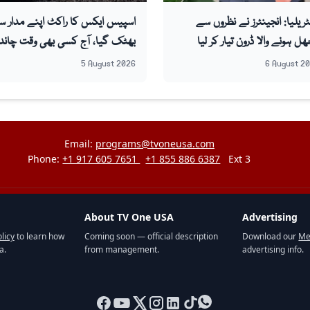
ٹریلیا: انجینئرز نے نظروں سے
اسپیس ایکس کا راکٹ اپنے مدار س
ھل ہونے والا ڈرون تیار کر لیا
بھٹک گیا، آج کسی بھی وقت چاند
سے ٹکرانے کے خدشہ
5 August 2026
6 August 2
Email:
programs@tvoneusa.com
Phone:
+1 917 605 7651
+1 855 886 6387
Ext 3
About TV One USA
Advertising
licy
to learn how
Coming soon — official description
Download our
Me
a.
from management.
advertising info.