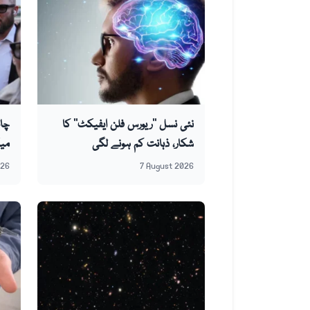
نئی نسل ’’ریورس فلن ایفیکٹ‘‘ کا
چائ
شکار، ذہانت کم ہونے لگی
ملی
026
7 August 2026