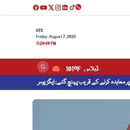
UTC
Friday, August 7, 2026
11:28:41 PM
کراچی
27°C
عاہدہ کرنے کے قریب پہنچ گئے: ایگزیوس
روسی تیل ک