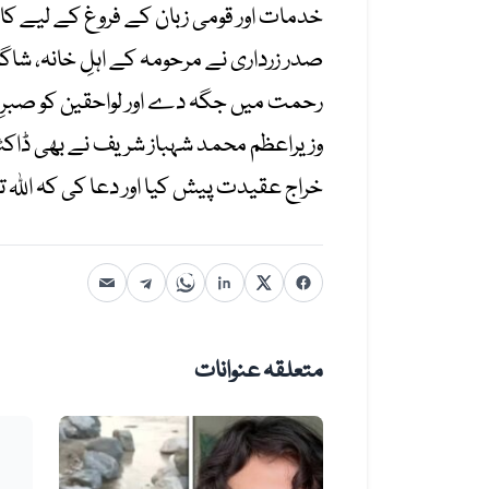
خدمات اور قومی زبان کے فروغ کے لیے کا
صدر زرداری نے مرحومہ کے اہلِ خانہ، شاگردو
رحمت میں جگہ دے اور لواحقین کو صبرِ
وزیراعظم محمد شہباز شریف نے بھی ڈاکٹر 
خراج عقیدت پیش کیا اور دعا کی کہ اللہ 
متعلقہ عنوانات