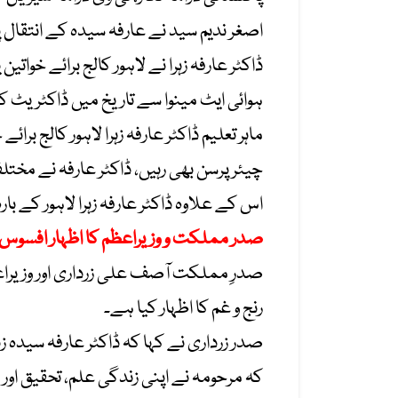
اصغر ندیم سید نے عارفہ سیدہ کے انتقال 
ڈاکٹر عارفہ زہرا نے لاہور کالج برائے خوا
ہوائی ایٹ مینوا سے تاریخ میں ڈاکٹریٹ کی
ماہر تعلیم ڈاکٹر عارفہ زہرا لاہور کالج ب
چیئرپرسن بھی رہیں، ڈاکٹر عارفہ نے مخت
اس کے علاوہ ڈاکٹر عارفہ زہرا لاہور کے بارہ 
صدر مملکت و وزیراعظم کا اظہار افسوس
صدرِ مملکت آصف علی زرداری اور وزیراعظم 
رنج و غم کا اظہار کیا ہے۔
صدر زرداری نے کہا کہ ڈاکٹر عارفہ سیدہ ز
کہ مرحومہ نے اپنی زندگی علم، تحقیق او