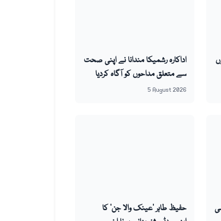
ں
اداکارہ رشمیکا مندانا نے اپنی صحت
سے متعلق مداحوں کو آگاہ کردیا
5 August 2026
شی
حفیظ طاہر ’عینک والا جن‘ کا