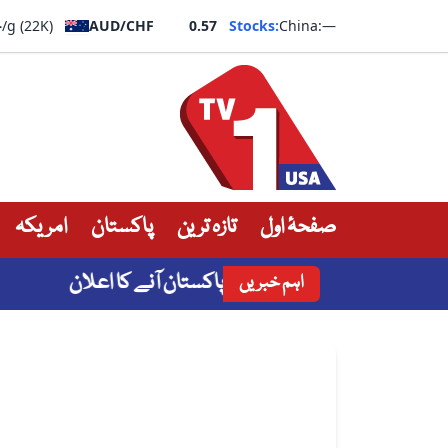
—
/g (22K)
AUD/CHF
0.57
Stocks:
China:
—
صفحۂ اول
تازہ ترین
پاکستان
امریکہ
مٰن الپ جلال آل کا جلد پاکستان آنے کا اعلان
پن
اہم خبریں