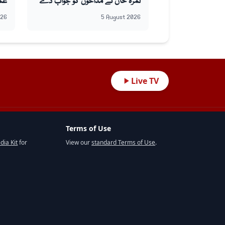
نمرہ خان نے مداحوں کو جواب دے
عم
دیا
026
5 August 2026
Live TV
Terms of Use
dia Kit
for
View our
standard Terms of Use
.