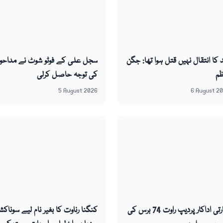
د کا انتقال نہیں قتل ہوا تھا: جگن
سجل علی کے فوٹو شوٹ نے مداحو
ظم
کی توجہ حاصل کرلی
5 August 2026
6 August 2
بھارتی اداکار پردیپ راوت 74 برس کی
کنگنا رناوت کا بغیر نام لیے سوناک