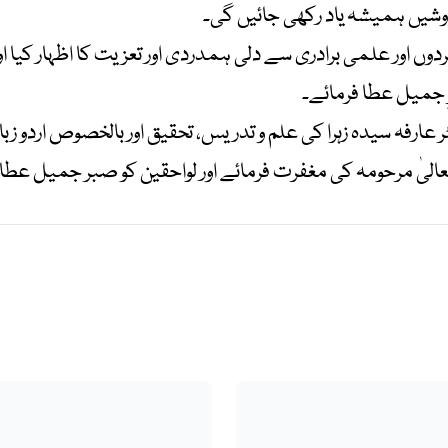
وشیں ہمیشہ یاد رکھی جائیں گی۔
ں اور علمی برادری سے دلی ہمدردی اور تعزیت کا اظہار کیا اور دع
 جمیل عطا فرمائے۔
عارفہ سیدہ زہرا کی علم و تدریس، تحقیق اور بالخصوص اردو زب
تعالیٰ مرحومہ کی مغفرت فرمائے اور لواحقین کو صبر جمیل عط