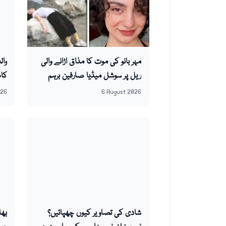
مہر بانو کی موت کا مذاق اڑانے والی
وال
ریل پر سوشل میڈیا صارفین برہم
کا
026
6 August 2026
شادی کی تصاویر کیوں چھپائیں؟