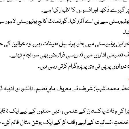
پر گہرے دُکھ اور افسوس کا اظہار کیا ہے۔
تین یونیورسٹی سے بی اے آنرز کیا، گورنمنٹ کالج یونیورسٹی لاہور
ا۔
رائے خواتین یونیورسٹی میں بطور پرنسپل تعینات رہیں، وہ خواتی
لف تعلیمی اداروں میں تدریسی فراٸض بھی سر انجام دیئے۔
دروازوں پر پی ٹی وی پر پروگرام کرتی رہی ہیں۔
محمد شہباز شریف نے معروف ماہرِ تعلیم، دانشور اور ادیبہ ڈاک
ہرا کی وفات پاکستان کے علمی و ادبی حلقوں کے لیے ایک ناقابل
ر خدمتِ انسانیت کے لیے وقف کر کے ایک روشن مثال قائم کی۔