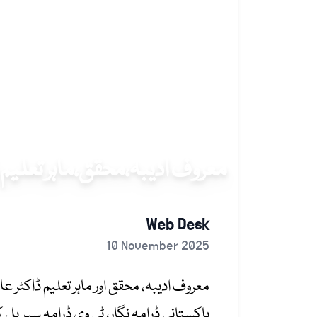
معروف ادیبہ،محقق،ماہر تعلیم ڈ
Web Desk
10 November 2025
معروف ادیبہ، محقق اور ماہر تعلیم ڈاکٹر عار
پاکستانی ڈرامہ نگار، ٹی وی ڈرامہ سیریل