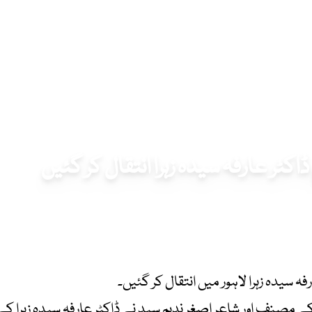
اکٹر عارفہ سیدہ زہرا انتقال کر گئیں
فہ سیدہ زہرا لاہور میں انتقال کر گئیں۔
 کے مصنف اور شاعر اصغر ندیم سید نے ڈاکٹر عارفہ سیدہ زہرا 