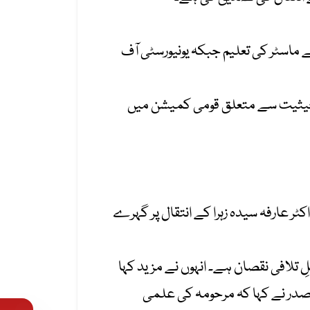
 سے ماسٹر کی تعلیم جبکہ یونیورسٹی آف
ن کی حیثیت سے متعلق قومی کمیشن میں
ٹر عارفہ سیدہ زہرا کے انتقال پر گہرے
ِ تلافی نقصان ہے۔ انہوں نے مزید کہا
 صدر نے کہا کہ مرحومہ کی علمی