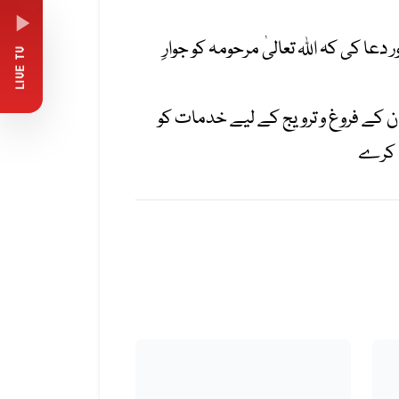
ا کی کہ اللہ تعالیٰ مرحومہ کو جوارِ
LIVE TV
ان کے فروغ و ترویج کے لیے خدمات کو
ا کرے