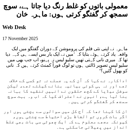
معمولی باتوں کو غلط رنگ دیا جاتا ہے، سوچ
سمجھ کر گفتگو کرتی ہوں: ماہرہ خان
Web Desk
17 November 2025
ماہرہ
نے
اپنی
نئی
فلم
کی
پروموشن
کے
دوران
گفتگو
میں
ایک
واقعہ
یاد
کرتے
ہوئے
بتایا
کہ
’
میں
نے
ایک
بار
بس
ایسے
ہی
کہہ
دیا
تھا
کہ
میری نانی
کہتی
تھیں
سلیو
لیس نہ
پہنو
، اب جب بھی میں
سلیو
لیس تصویر
ڈالتی ہوں
تو لوگ فوراً
کمنٹ
کرتے ہیں کہ
نانی
کو
بھول
گئیں
؟
‘
اداکارہ
نے
کہا کہ
اُن
کے یہ
جملے نہ تو
کسی کے
خلاف
تھے اور نہ
ہی کوئی
بیانیہ بنانے
کیلئے
تھے، لیکن
سوشل
میڈیا
کے کچھ
حلقوں نے انہیں تنقید
کا
بہانہ
بنا لیا
ہے
، انہوں نے اعتراف
کیا کہ
اب وہ بہت سوچ
سمجھ
کر گفتگو کرتی ہیں۔
ان
کا کہنا
تھا
کہ
آج
کل
میں سوالوں سے بچتی
ہوں
اور
اگر بات
کروں
تو الفاظ بڑی احتیاط سے
چنتی ہوں
،
کیونکہ
مجھے معلوم
ہے کہ
ایک
چھوٹی
سی بات بھی غلط
انداز میں
پھیلائی
جاسکتی
ہے۔