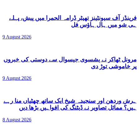
فرینڈز آف سیونٹینز تھیٹر ڈرامہ الحمرا میں پیش، پہلے
ہی شو میں ہال ہاؤس فل
9 August 2026
مرونل ٹھاکر نے یشسوی جیسوال سے دوستی کی خبروں
پر خاموشی توڑ دی
9 August 2026
ہرش وردھن اور سنجیدہ شیخ ایک ساتھ چھٹیاں منا رہے
ہیں؟ مماثل تصاویر نے ڈیٹنگ کی افواہیں بڑھا دیں
8 August 2026