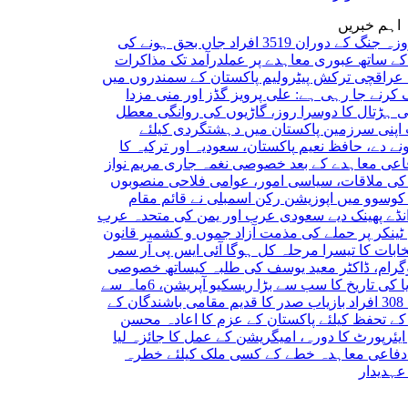
اہم خبریں
ایران کی 40 روزہ جنگ کے دوران 3519 افراد جاں بحق ہونے کی
تھ عبوری معاہدے پر عملدرآمد تک مذاکرات
چی
ترکش پیٹرولیم پاکستان کے سمندروں میں
جا رہی ہے: علی پرویز
گڈز اور منی مزدا
ال کا دوسرا روز، گاڑیوں کی روانگی معطل
رزمین پاکستان میں دہشتگردی کیلئے
، حافظ نعیم
پاکستان، سعودیہ اور ترکیہ کا
عاہدے کے بعد خصوصی نغمہ جاری
مریم نواز
لاقات، سیاسی امور، عوامی فلاحی منصوبوں
میں اپوزیشن رکن اسمبلی نے قائم مقام
ینک دیے
سعودی عرب اور یمن کی متحدہ عرب
ر پر حملے کی مذمت
آزاد جموں و کشمیر قانون
کا تیسرا مرحلہ کل ہوگا
آئی ایس پی آر سمر
 ڈاکٹر معید یوسف کی طلبہ کیساتھ خصوصی
نائجیریا کی تاریخ کا سب سے بڑا ریسکیو آپریشن، 6ماہ سے
صدر کا قدیم مقامی باشندگان کے
ظ کیلئے پاکستان کے عزم کا اعادہ
محسن
ورٹ کا دورہ، امیگریشن کے عمل کا جائزہ لیا
معاہدہ خطے کے کسی ملک کیلئے خطرہ
ر