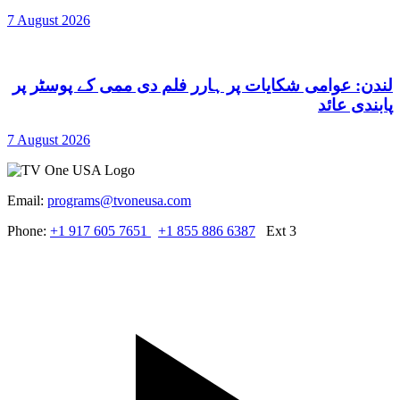
7 August 2026
لندن: عوامی شکایات پر ہارر فلم دی ممی کے پوسٹر پر
پابندی عائد
7 August 2026
Email:
programs@tvoneusa.com
Phone:
+1 917 605 7651
+1 855 886 6387
Ext 3