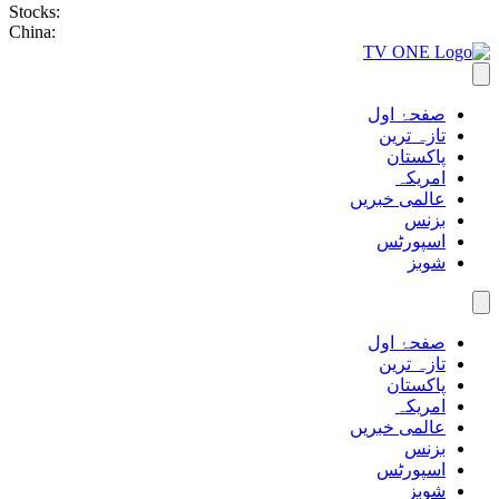
Stocks:
China:
صفحۂ اول
تازہ ترین
پاکستان
امریکہ
عالمی خبریں
بزنس
اسپورٹس
شوبز
صفحۂ اول
تازہ ترین
پاکستان
امریکہ
عالمی خبریں
بزنس
اسپورٹس
شوبز