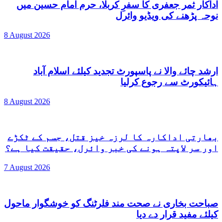
اداکار ثمر جعفری کا سفرِ کربلا، حرم امام حسین میں
نوحہ پڑھنے کی ویڈیو وائرل
8 August 2026
ارشد چائے والا نے پاسپورٹ تجدید کیلئے اسلام آباد
ہائیکورٹ سے رجوع کرلیا
8 August 2026
بھارتی اداکارہ کا لرزہ خیز قتل، جسم کے ٹکڑے
اور سر لاپتہ ہونے کی خبر وائرل، حقیقت کیا ہے؟
7 August 2026
صباحت بخاری نے صحت مند فلرٹنگ کو خوشگوار ماحول
کیلئے مفید قرار دے دیا