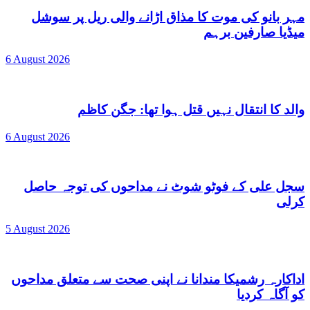
مہر بانو کی موت کا مذاق اڑانے والی ریل پر سوشل
میڈیا صارفین برہم
6 August 2026
والد کا انتقال نہیں قتل ہوا تھا: جگن کاظم
6 August 2026
سجل علی کے فوٹو شوٹ نے مداحوں کی توجہ حاصل
کرلی
5 August 2026
اداکارہ رشمیکا مندانا نے اپنی صحت سے متعلق مداحوں
کو آگاہ کردیا