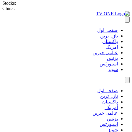
Stocks:
China:
صفحۂ اول
تازہ ترین
پاکستان
امریکہ
عالمی خبریں
بزنس
اسپورٹس
شوبز
صفحۂ اول
تازہ ترین
پاکستان
امریکہ
عالمی خبریں
بزنس
اسپورٹس
شوبز