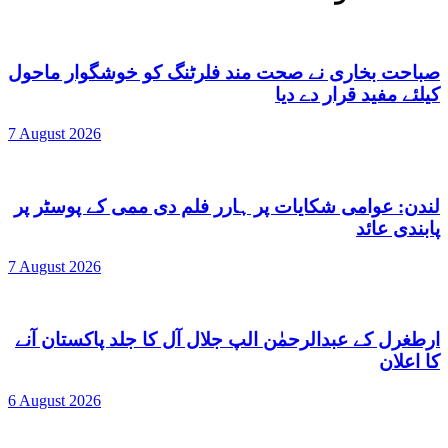
صباحت بخاری نے صحت مند فلرٹنگ کو خوشگوار ماحول
کیلئے مفید قرار دے دیا
7 August 2026
لندن: عوامی شکایات پر ہارر فلم دی ممی کے پوسٹر پر
پابندی عائد
7 August 2026
ارطغرل کے عبدالرحمٰن الپ جلال آل کا جلد پاکستان آنے
کا اعلان
6 August 2026