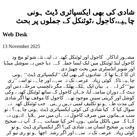
شادی کی بھی ایکسپائری ڈیٹ ہونی
چاہیے،کاجول ،ٹوئنکل کے جملوں پر بحث
Web Desk
13 November 2025
مشہور اداکارہ کاجول اور ٹوئنکل کھنہ نے اپنے نئے شو ٹو مچ ود
کاجول اینڈ ٹوئنکل میں ایک ایسا جملہ کہہ دیا جس نے سوشل میڈیا
اور شوبز انڈسٹری میں بحث چھیڑ دی۔
ان کا کہنا تھا کہ شادیوں کی بھی ایک ’’ایکسپائری ڈیٹ‘‘ ہونی
چاہیے تاکہ کوئی زیادہ عرصے تک نہ سہے اور چاہے تو اسے ’’ری
نیو‘‘‘کر لے ۔ یہ بیان ایک ہلکے پھلکے مگر دلچسپ مرحلے دس اور
دیٹ کے دوران سامنے آیا، جہاں کاجول کے ساتھ ٹوئنکل کھنہ، وکی
کوشل اور کریتی سینن موجود تھے۔ کاجول کا موقف تھا اگر شادی
کی مدت طے ہو تو تکلیف لمبی نہیں رہتی۔ جب ٹوئنکل کھنہ نے
سوال کیا کہ کیا شادی کی کوئی ایکسپائری ڈیٹ ہونی چاہیے؟ ، تو
سب مہمانوں میں صرف کاجول نے ہاں میں سر ہلایا۔ انہوں نے
کہا کہ میں بالکل مانتی ہوں، آخر کیا ضمانت ہے کہ آپ نے صحیح
وقت پر صحیح انسان سے شادی کی؟ اگر ایکسپائری ڈیٹ ہو تو
کوئی زیادہ عرصے تک نہ سہے اور اگر رشتہ اچھا ہو تو ری نیو کر