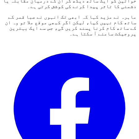
خواتین کو ایک ساتھ دیکھ کر ان کے درمیان مقابلہ یا
دشمنی کا تاثر پیدا کرنے کی کوشش کرتی ہے۔
ماہرہ نے مزید کہا کہ ابھی تک انہوں نے صبا قمر کے
ساتھ کام نہیں کیا، لیکن اگر کبھی موقع ملا تو وہ ان
کے ساتھ کام کرنا پسند کریں گی، جس سے ایک بہترین
پروجیکٹ سامنے آ سکتا ہے۔