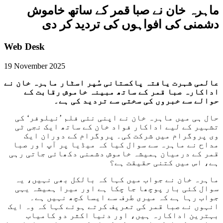
ماہرہ خان نے صبا قمر کے ساتھ خاموش
دشمنی کی افواہوں کی تردید کر دی
Web Desk
19 November 2025
عالمی شہرت یافتہ پاکستانی سُپر اسٹار ماہرہ خان نے
اداکارہ صبا قمر کے ساتھ مبینہ خاموش رقابت کے
حوالے سے خبروں کی سختی سے تردید کی ہے۔
حال ہی میں ماہرہ خان نے اپنی نئی فلم ’نیلوفر‘ کی
تشہیر کے لیے اداکار فواد خان کے ساتھ ایک نجی ٹی
وی پروگرام میں شرکت کی۔ پروگرام کے دوران ایک
مداح نے ماہرہ سے سوال کیا کہ میڈیا پر آپ اور صبا
قمر کے درمیان ہمیشہ خاموش دشمنی دکھائی جاتی رہی
ہے، اس میں کتنی حقیقت ہے؟
ماہرہ خان نے جواب میں کہا کہ بالکل بھی نہیں، یہ
سوال کئی بار پوچھا جا چکا ہے اور میرا ہمیشہ یہی
جواب رہا ہے کہ میری طرف سے ایسا کچھ نہیں ہے۔
انہوں نے صبا قمر کی تعریف کرتے ہوئے کہا کہ وہ ایک
بہترین اداکارہ ہیں، اور دنیا اکثر دو کامیاب