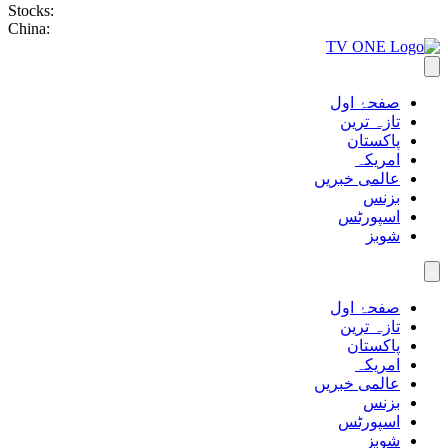
Stocks:
China:
صفحۂ اول
تازہ ترین
پاکستان
امریکہ
عالمی خبریں
بزنس
اسپورٹس
شوبز
صفحۂ اول
تازہ ترین
پاکستان
امریکہ
عالمی خبریں
بزنس
اسپورٹس
شوبز