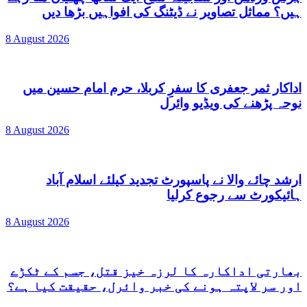
ہیں؟ مماثل تصاویر نے ڈیٹنگ کی افواہیں بڑھا دیں
8 August 2026
اداکار ثمر جعفری کا سفرِ کربلا، حرم امام حسین میں
نوحہ پڑھنے کی ویڈیو وائرل
8 August 2026
ارشد چائے والا نے پاسپورٹ تجدید کیلئے اسلام آباد
ہائیکورٹ سے رجوع کرلیا
8 August 2026
بھارتی اداکارہ کا لرزہ خیز قتل، جسم کے ٹکڑے
اور سر لاپتہ ہونے کی خبر وائرل، حقیقت کیا ہے؟