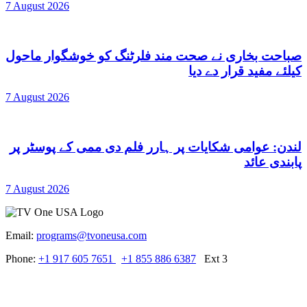
7 August 2026
صباحت بخاری نے صحت مند فلرٹنگ کو خوشگوار ماحول
کیلئے مفید قرار دے دیا
7 August 2026
لندن: عوامی شکایات پر ہارر فلم دی ممی کے پوسٹر پر
پابندی عائد
7 August 2026
Email:
programs@tvoneusa.com
Phone:
+1 917 605 7651
+1 855 886 6387
Ext 3