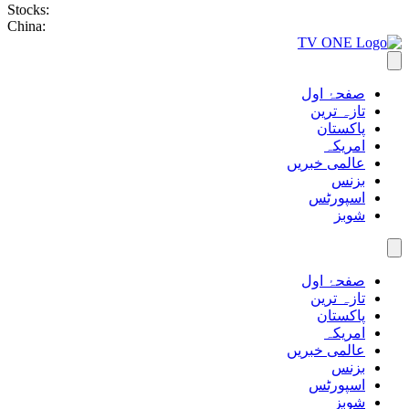
Stocks:
China:
صفحۂ اول
تازہ ترین
پاکستان
امریکہ
عالمی خبریں
بزنس
اسپورٹس
شوبز
صفحۂ اول
تازہ ترین
پاکستان
امریکہ
عالمی خبریں
بزنس
اسپورٹس
شوبز