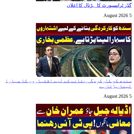
گڈز ٹرانسپورٹ کا ہڑتال کا اعلان
5 August 2026
سندھ کو کارکردگی بتانے کے لیے اشتہاروں کا سہارا
لینا پڑتا ہے
5 August 2026