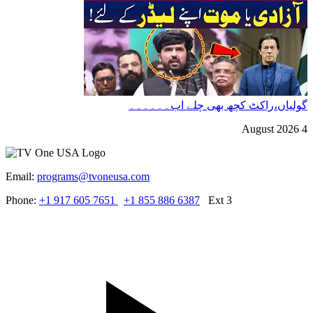
گولیاں،راکٹ کچھ بھی چلے اب۔۔۔۔۔۔
4 August 2026
Email:
programs@tvoneusa.com
Phone:
+1 917 605 7651
+1 855 886 6387
Ext 3