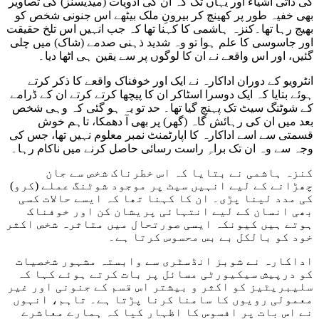
کی ذاتی اشیاء اور یہاں تک کہ ان کی ادویات (میڈیسنز) کی تصاویر
بھی خفیہ طور پر کھینچ کر بیرونِ ملک بیٹھے اس جنونی شخص کو
بھیج رہا تھا۔کنزہ ہاشمی کا کہنا تھا کہ جب انہیں اس تلخ حقیقت
اور جاسوسی کا علم ہوا تو وہ شدید ذہنی صدمے (شاک) میں چلی
گئیں، اور اس واقعے نے ان کا لوگوں پر سے یقین ہی اٹھا دیا۔
انٹرویو کے دوران اداکارہ نے ایک اور خوفناک واقعے کا ذکر کرتے
ہوئے بتایا کہ ایک دوسرا اسٹاکر ان کا پیچھا کرتے کرتے ان کے ڈرامے
کے شوٹنگ سیٹ تک پہنچ گیا تھا۔ حد تو یہ ہو گئی کہ وہی شخص
بعد میں ان کی رہائش گاہ (گھر) پر بھی آ دھمکا، تاہم خوش
قسمتی سے اسے اداکارہ کا اپارٹمنٹ نمبر معلوم نہیں تھا، جس کی
وجہ سے وہ ان تک براہِ راست رسائی حاصل کرنے میں ناکام رہا۔
کنزہ ہاشمی نے بتایا کہ اس خطرناک شخص سے جان
چھڑانے کے لیے انہیں سیٹ پر موجود شوٹنگ عملے (کرو)
کی مدد لینا پڑی۔ ان کا کہنا تھا کہ ایسے حالات کسی
بھی انسان کے لیے انتہائی پریشان کن اور خوفناک
ہوتے ہیں کیونکہ ایسی صورتحال میں متاثرہ شخص اکثر
خود کو بالکل بے بس محسوس کرتا ہے۔
اداکارہ نے شوبز انڈسٹری سے وابستہ مشہور شخصیات
کو درپیش سیکیورٹی مسائل پر بات کرتے ہوئے کہا کہ
سلیبریٹیز کو اکثر و بیشتر اس قسم کے جنونی اور غیر
معمولی رویوں کا سامنا کرنا پڑتا ہے۔ تاہم، انہوں
نے اس بات پر افسوس کا اظہار کیا کہ ہمارے معاشرے