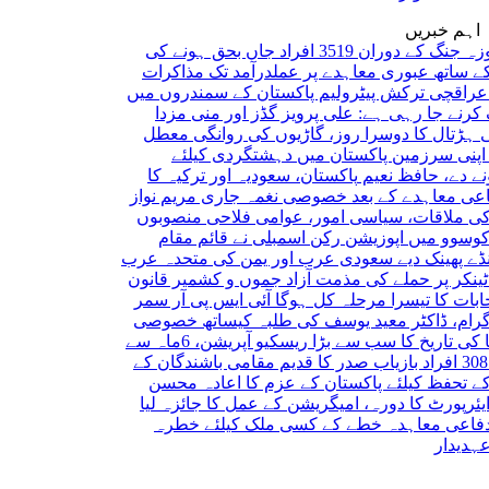
اہم خبریں
ایران کی 40 روزہ جنگ کے دوران 3519 افراد جاں بحق ہونے کی
ھ عبوری معاہدے پر عملدرآمد تک مذاکرات
ی
ترکش پیٹرولیم پاکستان کے سمندروں میں
ا رہی ہے: علی پرویز
گڈز اور منی مزدا
ل کا دوسرا روز، گاڑیوں کی روانگی معطل
رزمین پاکستان میں دہشتگردی کیلئے
 حافظ نعیم
پاکستان، سعودیہ اور ترکیہ کا
اہدے کے بعد خصوصی نغمہ جاری
مریم نواز
اقات، سیاسی امور، عوامی فلاحی منصوبوں
یں اپوزیشن رکن اسمبلی نے قائم مقام
نک دیے
سعودی عرب اور یمن کی متحدہ عرب
 پر حملے کی مذمت
آزاد جموں و کشمیر قانون
ا تیسرا مرحلہ کل ہوگا
آئی ایس پی آر سمر
ڈاکٹر معید یوسف کی طلبہ کیساتھ خصوصی
نائجیریا کی تاریخ کا سب سے بڑا ریسکیو آپریشن، 6ماہ سے
صدر کا قدیم مقامی باشندگان کے
 کیلئے پاکستان کے عزم کا اعادہ
محسن
رٹ کا دورہ، امیگریشن کے عمل کا جائزہ لیا
معاہدہ خطے کے کسی ملک کیلئے خطرہ