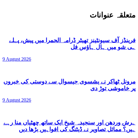
متعلقہ عنوانات
فرینڈز آف سیونٹینز تھیٹر ڈرامہ الحمرا میں پیش، پہلے
ہی شو میں ہال ہاؤس فل
9 August 2026
مرونل ٹھاکر نے یشسوی جیسوال سے دوستی کی خبروں
پر خاموشی توڑ دی
9 August 2026
ہرش وردھن اور سنجیدہ شیخ ایک ساتھ چھٹیاں منا رہے
ہیں؟ مماثل تصاویر نے ڈیٹنگ کی افواہیں بڑھا دیں