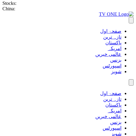
Stocks:
China:
صفحۂ اول
تازہ ترین
پاکستان
امریکہ
عالمی خبریں
بزنس
اسپورٹس
شوبز
صفحۂ اول
تازہ ترین
پاکستان
امریکہ
عالمی خبریں
بزنس
اسپورٹس
شوبز