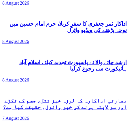
8 August 2026
اداکار ثمر جعفری کا سفرِ کربلا، حرم امام حسین میں
نوحہ پڑھنے کی ویڈیو وائرل
8 August 2026
ارشد چائے والا نے پاسپورٹ تجدید کیلئے اسلام آباد
ہائیکورٹ سے رجوع کرلیا
8 August 2026
بھارتی اداکارہ کا لرزہ خیز قتل، جسم کے ٹکڑے
اور سر لاپتہ ہونے کی خبر وائرل، حقیقت کیا ہے؟
7 August 2026