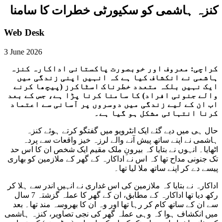
کنزہ ہاشمی کو سکیورٹی خطرات کا سامنا
Web Desk
3 June 2026
کراچی: معروف اور خوبصورت پاکستانی اداکارہ کنزہ
ہاشمی نے انکشاف کیا ہے کہ انہیں اپنی زندگی میں
ایک نہیں بلکہ متعدد خطرناک اسٹاکرز (پیچھا کرنے
والے جنونی افراد) کا سامنا کرنا پڑا ہے، جس کے بعد
اب ان کے لیے زندگی میں دوسروں پر آسانی سے اعتماد
کرنا انتہائی مشکل ہو گیا ہے۔
حال ہی میں دیے گئے ایک انٹرویو میں گفتگو کرتے ہوئے کنزہ
ہاشمی نے اپنے ساتھ پیش آنے والے لرزہ خیز واقعات سے پردہ
اٹھایا۔ انہوں نے بتایا کہ بیرونِ ملک مقیم ایک شخص ان کا اس حد
تک جنونی مداح تھا کہ اس نے اداکارہ کے گھر کے ملازمین کو بھاری
پیسے دے کر اپنے ساتھ ملا لیا تھا۔
اداکارہ نے بتایا کہ ملازمین کی اس غداری نے انہیں اندر سے ہلا کر
رکھ دیا تھا اداکارہ کے مطابق، ان کے گھر کا عملہ گزشتہ 7 سال
سے ان کے ساتھ کام کر رہا تھا اور وہ ان کا بھروسہ مند تھا۔ بعد
میں انکشاف ہوا کہ وہی عملہ گھر کی نجی تصاویر، کنزہ ہاشمی