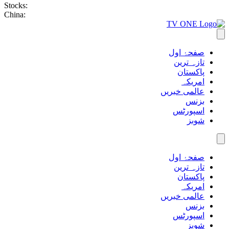
Stocks:
China:
صفحۂ اول
تازہ ترین
پاکستان
امریکہ
عالمی خبریں
بزنس
اسپورٹس
شوبز
صفحۂ اول
تازہ ترین
پاکستان
امریکہ
عالمی خبریں
بزنس
اسپورٹس
شوبز