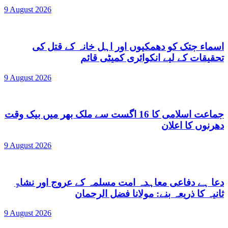
9 August 2026
اسماء جتک کو دھمکیوں اور اہل خانہ کے قتل کی
تحقیقات کے لیے انکوائری کمیٹی قائم
9 August 2026
جماعت اسلامی کا 16 اگست سے ملک بھر میں بیک وقت
دھرنوں کا اعلان
9 August 2026
دعا ہے دفاعی معاہدہ امت مسلمہ کے عروج اور نشاۃِ
ثانیہ کا ذریعہ بنے: مولانا فضل الرحمان
9 August 2026