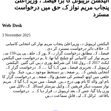
الیکشن ٹریبونل کا بڑا فیصلہ، وزیراعلیٰ
پنجاب مریم نواز کے حق میں درخواست
مسترد
Web Desk
3 November 2025
الیکشن ٹریبونل نے وزیراعلیٰ پنجاب مریم نواز کی انتخابی کامیابی
کے خلاف دائر درخواست مسترد کر دی۔
فیصلے کے مطابق درخواست گزار نے لاہور کے حلقے پی پی-159 سے
مریم نواز کی کامیابی کو چیلنج کیا تھا، تاہم درخواست میں الیکشن
ایکٹ 2017 کے رول 144 کی شرائط پوری نہیں کی گئیں۔الیکشن
ٹریبونل کے تحریری فیصلے میں کہا گیا ہے کہ درخواست گزار کے
انتخابی پٹیشن کے ہر صفحے پر دستخط موجود نہیں، جبکہ بیانِ
حلفی میں اوتھ کمشنر کی تصدیق والے صفحے پر درخواست گزار کا
نام اور والد کا نام بھی درج نہیں۔فیصلے میں مزید کہا گیا کہ مریم
نواز سمیت دیگر فریقین کے وکیل بیرسٹر اسداللہ کے دلائل میں
وزن پایا گیا، جس کے بعد ٹریبونل نے قرار دیا کہ یہ درخواست
باقاعدہ ٹرائل کے لیے قابلِ سماعت نہیں