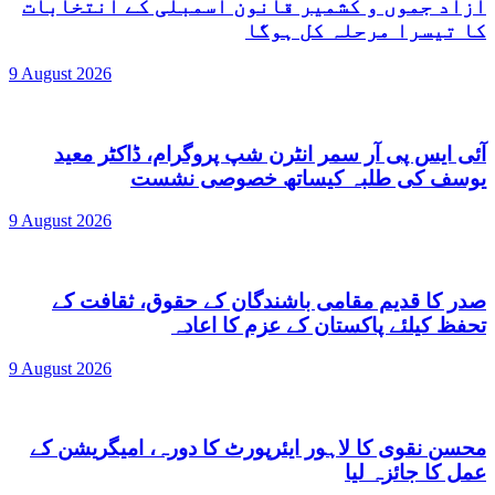
آزاد جموں و کشمیر قانون اسمبلی کے انتخابات
کا تیسرا مرحلہ کل ہوگا
9 August 2026
آئی ایس پی آر سمر انٹرن شپ پروگرام، ڈاکٹر معید
یوسف کی طلبہ کیساتھ خصوصی نشست
9 August 2026
صدر کا قدیم مقامی باشندگان کے حقوق، ثقافت کے
تحفظ کیلئے پاکستان کے عزم کا اعادہ
9 August 2026
محسن نقوی کا لاہور ایئرپورٹ کا دورہ، امیگریشن کے
عمل کا جائزہ لیا