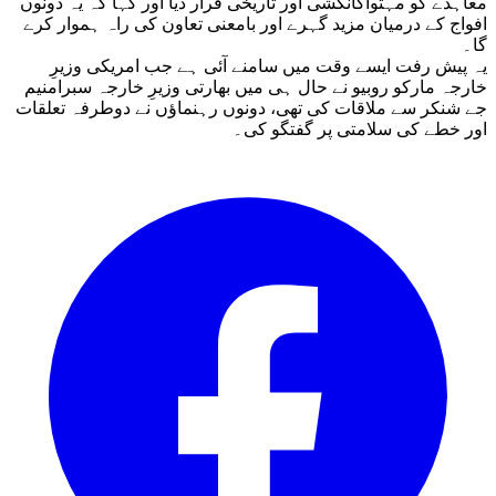
معاہدے کو مہتواکانکشی اور تاریخی قرار دیا اور کہا کہ یہ دونوں
افواج کے درمیان مزید گہرے اور بامعنی تعاون کی راہ ہموار کرے
گا۔
یہ پیش رفت ایسے وقت میں سامنے آئی ہے جب امریکی وزیرِ
خارجہ مارکو روبیو نے حال ہی میں بھارتی وزیرِ خارجہ سبرامنیم
جے شنکر سے ملاقات کی تھی، دونوں رہنماؤں نے دوطرفہ تعلقات
اور خطے کی سلامتی پر گفتگو کی۔