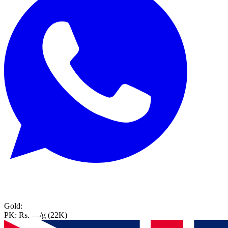
Gold:
PK:
Rs. —
/g (22K)