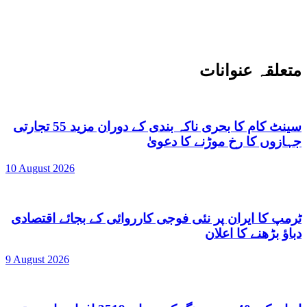
متعلقہ عنوانات
سینٹ کام کا بحری ناکہ بندی کے دوران مزید 55 تجارتی
جہازوں کا رخ موڑنے کا دعویٰ
10 August 2026
ٹرمپ کا ایران پر نئی فوجی کارروائی کے بجائے اقتصادی
دباؤ بڑھنے کا اعلان
9 August 2026