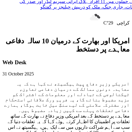
 افراد ہلاک
ایرانی سپریم لیڈر اور صدر کی
ری جنگ، ملک کو درپیش چیلنجز پر گفتگو
کراچی
29°C
امریکا اور بھارت کے درمیان 10 سالہ دفاعی
معاہدے پر دستخط
Web Desk
31 October 2025
امریکی وزیرِ دفاع پِیٹ ہیگسیتھ نے کہا ہے کہ یہ
معاہدہ دونوں ممالک کے درمیان دفاعی تعاون،
ٹیکنالوجی کے تبادلے اور معلومات کے اشتراک کو
مزید مضبوط بنائے گا، یہ فریم ورک علاقائی استحکام
اور مشترکہ سلامتی کے لیے سنگِ میل ثابت ہوگا، ہمارے
دفاعی تعلقات پہلے سے کہیں زیادہ مضبوط ہیں۔
معاہدے پر دستخط کے بعد امریکی وزیرِ دفاع نے بھارت کے ساتھ
تعلقات پر اطمینان کا اظہار کرتے ہوئے کہا کہ یہ تعلقات دنیا کے
سب سے اہم شراکت داریوں میں سے ایک ہیں، ہیگسیتھ نے اس