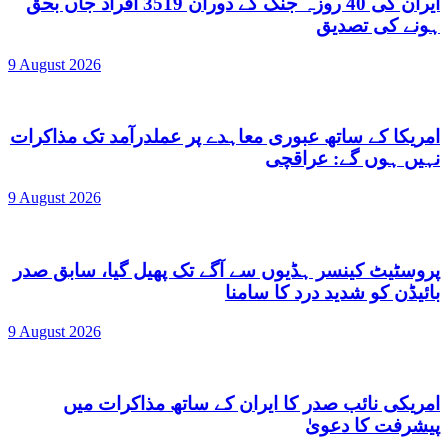
ایران کی 40 روزہ جنگ کے دوران 3519 افراد جاں بحق
ہونے کی تصدیق
9 August 2026
امریکا کے ساتھ عبوری معاہدے پر عملدرآمد تک مذاکرات
نہیں ہوں گے: عراقچی
9 August 2026
پروسٹیٹ کینسر ہڈیوں سے آگے تک پھیل گیا، سابق صدر
بائیڈن کو شدید درد کا سامنا
9 August 2026
امریکی نائب صدر کا ایران کے ساتھ مذاکرات میں
پیشرفت کا دعویٰ