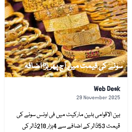
سونے کی قیمت میں آج پھر بڑا اضافہ
Web Desk
29 November 2025
بین الاقوامی بلین مارکیٹ میں فی اونس سونے کی
قیمت 53ڈالر کے اضافے سے 4ہزار 218ڈالر کی