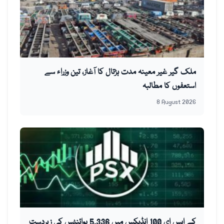
ملک گیر غیر معینہ مدت ہڑتال کا آغاز، تین وزراء سے
استعفوں کا مطالبہ
8 August 2026
کے ایس ای 100 انڈیکس میں 5,336 پوائنٹس کی زبردست