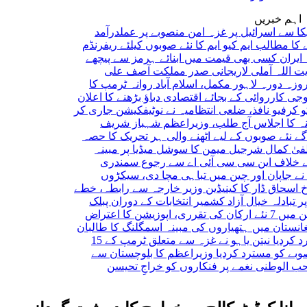
اہم خبریں
سرائیل پر غزہ امن منصوبے پر عملدرآمد
مطالب
ایم کیو ایم کا نئے صوبوں کیلئے ریفرنڈم
 کسی بھی قیمت میں ابنائے ہرمز سے پیچھے
ہ آملی لاریجانی
صدر مملکت آصف علی
رہ لاہور مکمل، اسلام آباد روانہ
ٹرمپ کا
رروائی کے بجائے اقتصادی دباؤ بڑھنے کا اعلان
و نافذ، ضلعی انتظامیہ نے نوٹیفکیشن جاری کر
اجلاس آج طلب، وزیراعظم شہباز شریف
 صوبوں کے لیے اٹھنے والی ہر تحریک کا حصہ
ال
شرجیل میمن کا سوشل میڈیا پر مبینہ
 این سی سی آئی اے سے رجوع
سمندری
ان اور چین میں تباہی مچا دی، سیکڑوں
ق ڈار کا کینیڈین وزیر خارجہ سے رابطہ، خطے
ہ خیال
آزاد کشمیر انتخابات کے دوران پبلک
ض
ن میں ہتھیاروں کی مبینہ اسمگلنگ کا طالبان
ا
نیتن یاہو نے غزہ سے متعلق ٹرمپ کے 15
 مسترد کردیا
وزیراعظم کا بلوچستان سے
طنی نغمے پر فنکاروں کو خراجِ تحیسن