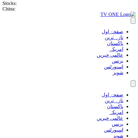
Stocks:
China:
صفحۂ اول
تازہ ترین
پاکستان
امریکہ
عالمی خبریں
بزنس
اسپورٹس
شوبز
صفحۂ اول
تازہ ترین
پاکستان
امریکہ
عالمی خبریں
بزنس
اسپورٹس
شوبز