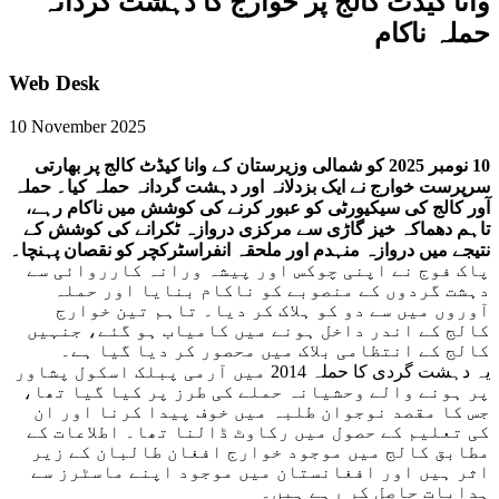
وانا کیڈٹ کالج پر خوارج کا دہشت گردانہ
حملہ ناکام
Web Desk
10 November 2025
10 نومبر 2025 کو شمالی وزیرستان کے وانا کیڈٹ کالج پر بھارتی
سرپرست خوارج نے ایک بزدلانہ اور دہشت گردانہ حملہ کیا۔ حملہ
آور کالج کی سیکیورٹی کو عبور کرنے کی کوشش میں ناکام رہے،
تاہم دھماکہ خیز گاڑی سے مرکزی دروازہ ٹکرانے کی کوشش کے
نتیجے میں دروازہ منہدم اور ملحقہ انفراسٹرکچر کو نقصان پہنچا۔
پاک فوج نے اپنی چوکس اور پیشہ ورانہ کارروائی سے
دہشت گردوں کے منصوبے کو ناکام بنایا اور حملہ
آوروں میں سے دو کو ہلاک کر دیا۔ تاہم تین خوارج
کالج کے اندر داخل ہونے میں کامیاب ہو گئے، جنہیں
کالج کے انتظامی بلاک میں محصور کر دیا گیا ہے۔
یہ دہشت گردی کا حملہ 2014 میں آرمی پبلک اسکول پشاور
پر ہونے والے وحشیانہ حملے کی طرز پر کیا گیا تھا،
جس کا مقصد نوجوان طلبہ میں خوف پیدا کرنا اور ان
کی تعلیم کے حصول میں رکاوٹ ڈالنا تھا۔ اطلاعات کے
مطابق کالج میں موجود خوارج افغان طالبان کے زیر
اثر ہیں اور افغانستان میں موجود اپنے ماسٹرز سے
ہدایات حاصل کر رہے ہیں۔