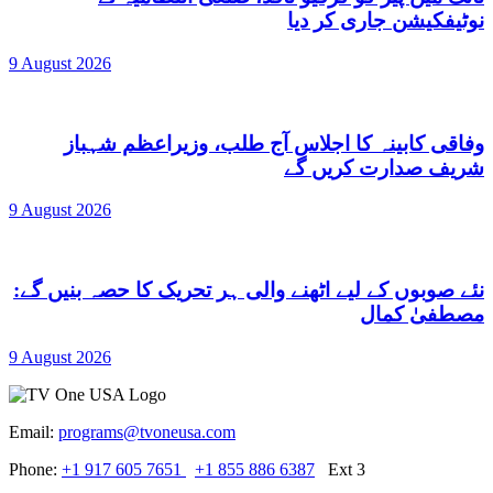
نوٹیفکیشن جاری کر دیا
9 August 2026
وفاقی کابینہ کا اجلاس آج طلب، وزیراعظم شہباز
شریف صدارت کریں گے
9 August 2026
نئے صوبوں کے لیے اٹھنے والی ہر تحریک کا حصہ بنیں گے:
مصطفیٰ کمال
9 August 2026
Email:
programs@tvoneusa.com
Phone:
+1 917 605 7651
+1 855 886 6387
Ext 3