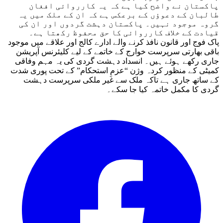
پاکستان نے واضح کیا ہے کہ یہ کارروائی افغان
طالبان کے دعوؤں کے برعکس ہے کہ ان کے ملک میں یہ
گروہ موجود نہیں۔ پاکستان دہشت گردوں اور ان کی
قیادت کے خلاف کارروائی کا حق محفوظ رکھتا ہے۔
پاک فوج اور قانون نافذ کرنے والے ادارے کالج اور علاقے میں موجود
باقی بھارتی سرپرست خوارج کے خاتمے کے لیے کلیئرنس آپریشن
جاری رکھے ہوئے ہیں۔ انسداد دہشت گردی کی یہ مہم وفاقی
کمیٹی کے منظور کردہ وژن “عزمِ استحکام” کے تحت پوری شدت
کے ساتھ جاری ہے تاکہ ملک سے غیر ملکی سرپرست دہشت
گردی کا مکمل خاتمہ کیا جا سکے۔