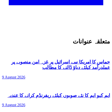
متعلقہ عنوانات
حماس کا امریکا سے اسرائیل پر غزہ امن منصوبے پر
عملدرآمد کیلئے دباؤ ڈالنے کا مطالب
9 August 2026
ایم کیو ایم کا نئے صوبوں کیلئے ریفرنڈم کرانے کا عندیہ
9 August 2026