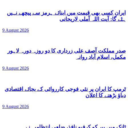
ایران کسی بھی قیمت میں ابنائے ہرمز سے پیچھے نہیں
ہٹے گا: آیت اللہ آملی لاریجانی
9 August 2026
صدر مملکت آصف علی زرداری کا دو روزہ دورہ لاہور
مکمل، اسلام آباد روانہ
9 August 2026
ٹرمپ کا ایران پر نئی فوجی کارروائی کے بجائے اقتصادی
دباؤ بڑھنے کا اعلان
9 August 2026
ٹانک میں پیر کو کرفیو نافذ، ضلعی انتظامیہ نے