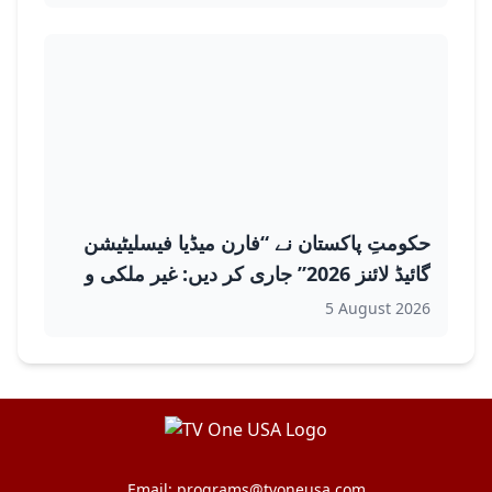
حکومتِ پاکستان نے “فارن میڈیا فیسلیٹیشن
گائیڈ لائنز 2026” جاری کر دیں: غیر ملکی و
مقامی صحافیوں کے لیے آن لائن رجسٹریشن
5 August 2026
اور این او سی لازمی قرار
Email:
programs@tvoneusa.com