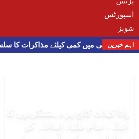
بزنس
اسپورٹس
شوبز
کشیدگی میں کمی کیلئے مذاکرات کا سلسلہ برق
اہم خبریں
وانا کیڈٹ کالج پر دہشتگردوں کا
حملہ، تمام طلبا، اساتذہ کو
بحفاظت ریسکیو، آپریشن حتمی