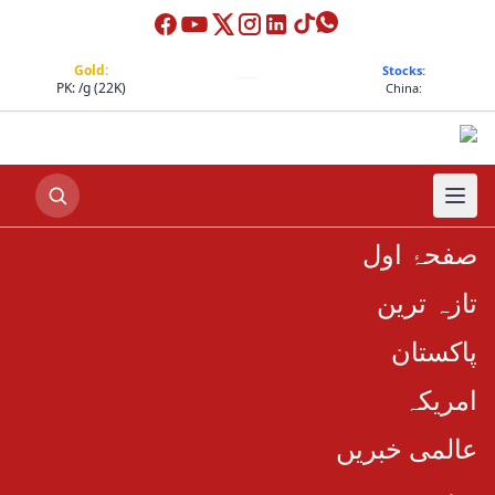
Gold:
Stocks:
PK:
/g (22K)
China:
صفحۂ اول
تازہ ترین
پاکستان
امریکہ
عالمی خبریں