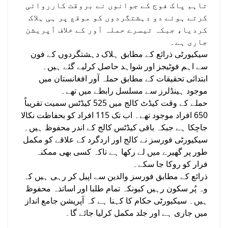
تاہم پاک فوج کے جوانوں نے بروقت کارروائی
کرتے ہوئے دو دہشتگردوں کو موقع پر ہی ہلاک
کردیا، جبکہ تیسرے حملہ آور کے خلاف آپریشن
جاری ہے۔
سیکیورٹی ذرائع کے مطابق ہلاک دہشتگردوں کے فون
سے اہم فوٹیجز اور شواہد حاصل کرلیے گئے ہیں۔
ابتدائی تحقیقات کے مطابق حملہ آور افغانستان میں
موجود ہینڈلرز سے مسلسل رابطے میں تھے۔
حملے کے وقت کیڈٹ کالج میں 525 کیڈٹس سمیت تقریباً
650 افراد موجود تھے۔ اب تک 115 افراد کو بحفاظت نکالا
جاچکا ہے جبکہ باقی کیڈٹس کالج کے اندر محفوظ ہیں۔
سیکیورٹی فورسز نے کالج اور اردگرد کے علاقے کو مکمل
طور پر گھیرے میں لے رکھا ہے تاکہ کسی بھی ممکنہ
فرار کو روکا جا سکے۔
ذرائع کے مطابق فورسز والدین سے اپیل کر رہی ہیں کہ
وہ پُر سکون رہیں کیونکہ تمام طلبا اور اساتذہ محفوظ
ہیں۔ سیکیورٹی حکام کا کہنا ہے کہ آپریشن جامع انداز
میں جاری ہے اور جلد مکمل کرلیا جائے گا۔