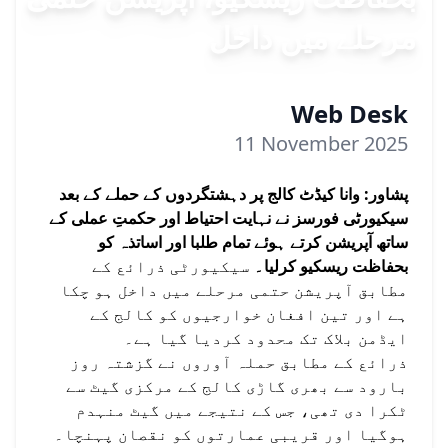
مرحلے میں داخل
Web Desk
11 November 2025
پشاور: وانا کیڈٹ کالج پر دہشتگردوں کے حملے کے بعد
سیکیورٹی فورسز نے نہایت احتیاط اور حکمتِ عملی کے
ساتھ آپریشن کرتے ہوئے تمام طلبا اور اساتذہ کو
بحفاظت ریسکیو کرلیا۔
سیکیورٹی ذرائع کے
مطابق آپریشن حتمی مرحلے میں داخل ہو چکا
ہے اور تین افغان خوارجیوں کو کالج کے
ایڈمن بلاک تک محدود کردیا گیا ہے۔
ذرائع کے مطابق حملہ آوروں نے گزشتہ روز
بارود سے بھری گاڑی کالج کے مرکزی گیٹ سے
ٹکرا دی تھی، جس کے نتیجے میں گیٹ منہدم
ہوگیا اور قریبی عمارتوں کو نقصان پہنچا۔