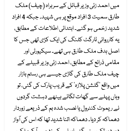
میں احمد زئی وزیر قبائل کے سربراہ (چیف) ملک
طارق سمیت 3 افراد موقع پر ہی شہید، جبکہ 4 افراد
شدید زخمی ہو گئے۔ ابتدائی اطلاعات کے مطابق،
یہ کارروائی ٹارگٹ کلنگ کی ایک کڑی تھی جس کا
اصل ہدف ملک طارق ہی تھے۔ سیکیورٹی اور
مقامی ذرائع کے مطابق، احمد زئی وزیر قبیلے کے
چیف ملک طارق کی گاڑی جیسے ہی رستم بازار
میں واقع ‘گلشن پلازہ’ کے قریب پارک کی گئی، تو
وہاں پہلے سے گھات لگائے بیٹھے دہشت گردوں
نے ریموٹ کنٹرول یا نصب شدہ بم کے ذریعے زوردار
دھماکہ کر دیا۔ دھماکہ اتنا شدید تھا کہ اس کی آواز