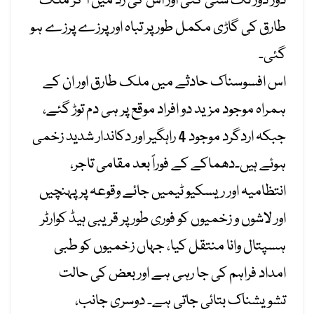
دور دور تک سنی گئی اور اس کی زد میں آ کر ملک
طارق کی گاڑی مکمل طور پر تباہ اور پرزے پرزے ہو
گئی۔
اس افسوسناک حادثے میں ملک طارق اور ان کے
ہمراہ موجود مزید دو افراد موقع پر ہی دم توڑ گئے،
جبکہ اردگرد موجود 4 راہگیر اور دکاندار شدید زخمی
ہوئے ہیں۔دھماکے کے فوراً بعد مقامی تاجر،
انتظامیہ اور ریسکیو ٹیمیں جائے وقوعہ پر پہنچیں
اور لاشوں و زخمیوں کو فوری طور پر قریبی ہیڈ کوارٹر
ہسپتال وانا منتقل کیا، جہاں زخمیوں کو طبی
امداد فراہم کی جا رہی ہے اور بعض کی حالت
تشویشناک بتائی جاتی ہے۔ دوسری جانب،