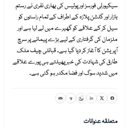
سیکیورٹی فورسز اور پولیس کی بھاری نفری نے رستم
بازار اور گلشن پلازہ کے اطراف کے تمام راستوں کو
سیل کر کے علاقے کو گھیرے میں لے لیا ہے اور
ملزمان کی گرفتاری کے لیے بڑے پیمانے پر سرچ
آپریشن کا آغاز کر دیا گیا ہے۔ قبائلی چیف ملک
طارق کی شہادت کی خبر پھیلتے ہی پورے علاقے
میں شدید سوگ اور فضا مکدر ہو گئی ہے۔
متعلقہ عنوانات