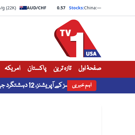
—
/g (22K)
AUD/CHF
0.57
Stocks:
China:
—
صفحۂ اول
تازہ ترین
پاکستان
امریکہ
نگ میں سکیورٹی فورسز کے آپریشنز، 12 دہشتگرد جہنم واصل
اہم خبریں