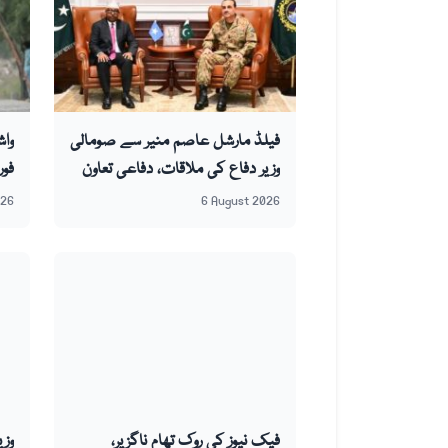
فیلڈ مارشل عاصم منیر سے صومالی
واش
وزیر دفاع کی ملاقات، دفاعی تعاون
بڑھانے پر اتفاق
جہ
026
6 August 2026
فیک نیوز کی روک تھام ناگزیر،
وزی