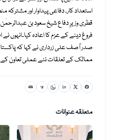
استعداد کار، دفاعی پیداوار اور مشترکہ من
قطری وزیرِ دفاع شیخ سعود بن عبدالرحمٰن ا
فروغ دینے کے عزم کا اعادہ کیا۔انہوں نے ا
صدر آصف علی زرداری نے کہا کہ پاکستان ق
ممالک کے تعلقات نئے عملی تعاون کے د
متعلقہ عنوانات