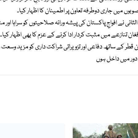
صوبوں میں جاری دوطرفہ تعاون پر اطمینان کا اظہار کیا۔
لثانی نے افواجِ پاکستان کی پیشہ ورانہ صلاحیتوں کو سراہا اور 
فغان تنازعے میں مثبت کردار ادا کرنے کے عزم کا بھی اظہار کیا۔
طر کے ساتھ دفاعی اور تزویراتی شراکت داری کو مزید وسعت دی
ور میں داخل ہوں