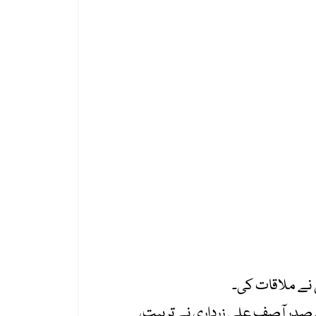
ی نے ملاقات کی۔
یا۔ صدر آصف علی زرداری نے تربیت،