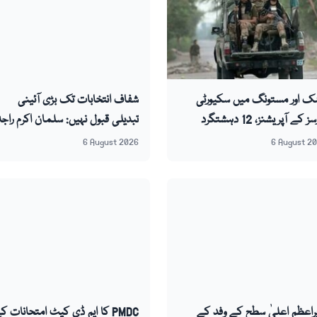
ک اور مستونگ میں سکیورٹی
شفاف انتخابات تک بڑی آئینی
فورسز کے آپریشنز، 12 دہشتگرد
تبدیلی قبول نہیں: سلمان اکرم راجہ
نم واصل
6 August 2026
6 August 2
راعظم اعلیٰ سطح کے وفد کے
PMDC کا ایم ڈی کیٹ امتحانات ک