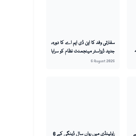
سفارتی وفد کا این ڈی ایم اے کا دورہ،
جدید ڈیزاسٹر مینجمنٹ نظام کو سراہا
6 August 2026
ے
راولپنڈی میں رواں سال ڈینگی کے 6