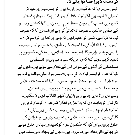
کی محنت کا پورا حصہ دیا جائے گا۔
انہوں نے زور دیا کہ جاگیرداروں اور وڈیروں کو اپنے سروں پر بٹھا کر
تبدیلی کا نعرہ نہیں لگایا جا سکتا۔ گریٹر اقبال پارک، مینارِ پاکستان
لاہور میں خطاب کے دوران حافظ نعیم الرحمن نے کہا کہ آئین و دستور
کے مطابق حاکمیت صرف اللہ تعالیٰ کی ہے اور انسانوں کا کام صرف
نیابت کرنا ہے۔ کسی کو اختیار نہیں کہ زمین پر خدا بن کر ظلم کرے۔
انہوں نے کہا کہ اللہ کی حاکمیت کے مطابق ہر شخص، چاہے صدر ہو
یا آرمی چیف، برابر ہوگا۔ امیر جماعت اسلامی نے ملکی حکمرانوں پر
تنقید کرتے ہوئے کہا کہ وہ امریکہ سے ڈرتے ہیں اور فلسطینی
مسلمانوں کی لاشوں کے عوض اس کے غلام بنے ہوئے ہیں۔ انہوں نے
کہا کہ عوام کو ایسے قیادت کی ضرورت ہے جو اصولی موقف پر قائم ہو
اور عوام کے ساتھ ہو۔ حافظ نعیم الرحمن نے کہا کہ جماعت اسلامی
واحد جماعت ہے جس میں جمہوریت موجود ہے، اور خاندان،
وصیت یا وراثت پر چلنے والی پارٹیاں کبھی انقلاب نہیں لا سکتیں۔
کارکنان کو ہدایت دی کہ وہ “بدل دو نظام” کے نعرے کو عام کریں اور
تمام عوام کو اپنے ساتھ شامل کریں، چاہے وہ کسی بھی پارٹی کے
کارکن ہوں۔ امیر جماعت اسلامی نے تعلیم، مزدوروں اور خواتین کے
حقوق پر زور دیا اور کہا کہ حکمران عوام کو تعلیم اور بنیادی حقوق دینے
کی بجائے ذاتی مفاد میں مصروف ہیں۔ انہوں نے پنجاب اور سندھ میں