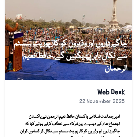
جاگیرداروں اور وڈیروں کو کارپوریٹ سسٹم
سے نکال باہر پھیکنیں گے،حافظ نعیم
الرحمان
Web Desk
22 November 2025
امیر جماعت اسلامی پاکستان حافظ نعیم الرحمن نے پاکستان
اجتماع عام کے دوسرے روز شرکاء سے خطاب کرتے ہوئے کہا کہ
جاگیرداروں اور وڈیروں کو کارپوریٹ سسٹم سے نکال کر کسانوں کو ان