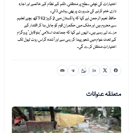
اختیارات کی نچلی سطح پر منتقلی، ظلم کے نظام کے خاتمے اور اجارہ
داری ختم کرنے کی ضرورت پر بھی روشنی ڈالی۔
حافظ نعیم الرحمن نے کہا کہ پاکستان میں 2 کروڑ 62 لاکھ بچے تعلیم
سے محروم ہیں اور ملک میں حکمران قوم کو جاہل بنا کر اقتدار کے
مزے لے رہے ہیں۔ انہوں نے کہا کہ جماعت اسلامی “بنو قابل” پروگرام
کے تحت عوام میں شعور پیدا کر رہی ہے اور آئندہ گراس روٹ لیول تک
اختیارات منتقل کرے گی۔
متعلقہ عنوانات