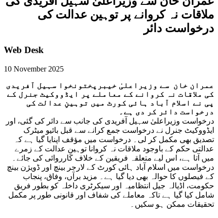
عمران خان سے وزیراعلیٰ سہیل آفریدی کی
ملاقات نہ کروانے پر توہین عدالت کی
درخواست دائر
Web Desk
10 November 2025
عمران خان سے وزیراعلیٰ خیبرپختونخوا سہیل آفریدی
کی ملاقات نہ کروانے کے معاملے پر ایڈووکیٹ جنرل کے
پی نے اسلام آباد ہائی کورٹ میں توہینِ عدالت کی
درخواست دائر کر دی ہے۔
درخواست وزیراعلیٰ سہیل آفریدی کی جانب سے دائر کی گئی، اور
ایڈووکیٹ جنرل نے درخواست جمع کرانے سے قبل بائیو میٹرک
تصدیق بھی مکمل کر لی۔ درخواست میں مؤقف اپنایا گیا ہے کہ
عدالتی حکم کے باوجود ملاقات نہ کروانا توہینِ عدالت کے زمرے
میں آتا ہے، اس لیے متعلقہ فریقین کے خلاف کارروائی کی جائے۔
درخواست میں اسلام آباد ہائی کورٹ کے لارجر بینچ اور ڈویژن بینچ
کے فیصلوں کا حوالہ بھی دیا گیا ہے۔ مزید برآں، وفاق، پنجاب
حکومت، اڈیالہ جیل انتظامیہ اور سیکرٹری داخلہ کو بطور فریق
شامل کیا گیا ہے تاکہ معاملے کی شفاف اور قانونی طور پر مکمل
تحقیقات ممکن ہو سکیں۔