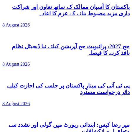
پاکستان کا آسیان ممالک کے ساتھ تعاون اور شراکت
داری مزید مضبوط بنانے کے عزم کا اعادہ
8 August 2026
حج 2027: پرائیویٹ حج آپریشن کیلئے نیا ڈیجیٹل نظام
نافذ کرنے کا فیصلہ
8 August 2026
پی ٹی آئی کی مینارِ پاکستان پر جلسے کی اجازت کیلیے
دائر درخواست مسترد
8 August 2026
میر رضا کیس: ابتدائی رپورٹ میں گولی اور تشدد سے
متعلق اہم انکشافات