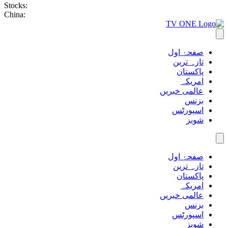
Stocks:
China:
صفحۂ اول
تازہ ترین
پاکستان
امریکہ
عالمی خبریں
بزنس
اسپورٹس
شوبز
صفحۂ اول
تازہ ترین
پاکستان
امریکہ
عالمی خبریں
بزنس
اسپورٹس
شوبز