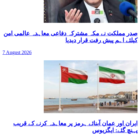
صدر مملکت نے مکہ مشترکہ دفاعی معاہدہ عالمی امن
کیلئے اہم پیش رفت قرار دیدیا
7 August 2026
ایران اور عمان آبنائے ہرمز پر معاہدہ کرنے کے قریب
پہنچ گئے: ایگزیوس