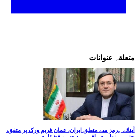
متعلقہ عنوانات
آبنائے ہرمز سے متعلق ایران، عمان فریم ورک پر متفق،
حتمی منظوری باقی ہے: حسن قشقاوی