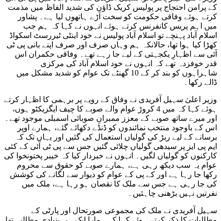
کے پرامن احتجاج پر پولیس کریک ڈاؤن کی شدید الفاظ میں مذمت
کرتے ہوئے وفاقی حکومت کو سخت آڑے ہاتھوں لیا ہے۔ پشاور
میں اہم پریس کانفرنس کرتے ہوئے انہوں نے کہا کہ ہم جب
اسلام آباد پہنچے تو اسلام آباد پولیس نے خود اینٹی ٹیررسٹ اسکواڈ
کھڑا کیا ہوا تھا، حالانکہ ہم وہاں صرف اور صرف اپنے بانی پی ٹی
آئی سے اظہارِ یکجہتی کے لیے جا رہے تھے۔ وفاقی حکمران اس
قدر خوفزدہ تھے کہ انہوں نے خود اسلام آباد کی مرکزی
شاہراہوں کو بند کر کے 10 گھنٹے تک عوام کو شدید مشکل میں
ڈالے رکھا۔
وزیر اعلیٰ سہیل آفریدی نے وفاق کے رویے پر برہمی کا اظہار کرتے
ہوئے کہا کہ میں 4 کروڑ عوام والے صوبے کا چیف ایگزیکٹو ہوں،
اور میرے ساتھ صوبے کے معزز ممبرانِ صوبائی اسمبلی موجود تھے۔
اس کے باوجود منتخب نمائندوں کو ڈنڈے دکھائے گئے، ہمارے اوپر
برسانے کے لیے ربڑ کی گولیاں استعمال کی گئیں اور یہاں تک کہ
ایم پی ایز پر سیدھی گولیاں چلائی گئیں جس سے پی ٹی آئی کے کئی
کارکنوں کو گولیاں لگیں۔ انہوں نے خبردار کیا کہ خیبر پختونخوا کی
عوام یہ سب دیکھ رہی ہے، ہمارے صوبے کو حقوق سے محروم
رکھا جا رہا ہے اور کے پی کے عوام کو دیوار سے لگانے کی کوشش
کی جا رہی ہے جس سے ملک کا نقصان ہو رہا ہے، ملک میں
نفرتیں نہیں بڑھنی چاہئیں۔
سہیل آفریدی نے ملک کی مجموعی صورتحال اور پارٹی کے
مطالبات کا ذکر کرتے ہوئے کہا کہ ہمارا ایک ہی بنیادی مطالبہ تھا