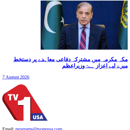
مکہ مکرمہ میں مشترکہ دفاعی معاہدے پر دستخط
میرے لیے اعزاز ہے: وزیراعظم
7 August 2026
Email:
programs@tvoneusa.com