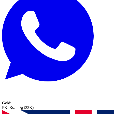
Gold:
PK:
Rs. —
/g (22K)