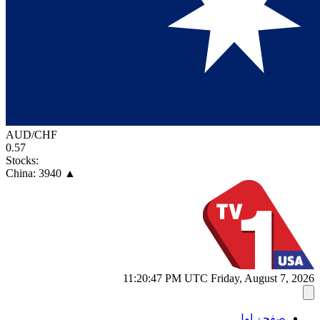
AUD/CHF
0.57
Stocks:
China:
3940
▲
11:20:48 PM
UTC
Friday, August 7, 2026
صفحۂ اول