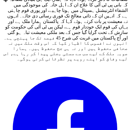
کہ بانی پی ٹی آئی کا علاج ان کے اہل خانہ کی موجودگی میں
الشفاء انٹرنیشنل ہسپتال میں ہونا چاہیے، اور پوری قوم چاہتی
ہے کہ انہیں ان کے ذاتی معالج تک فوری رسائی دی جائے۔ انہوں
نے معیشت پر بات کرتے ہوئے کہا کہ پاکستان ہمارا ملک ہے اور
یہاں کی قوم ایک خوددار قوم ہے، لیکن پی ٹی آئی کی حکومت کو
سازش کے تحت گرایا گیا جس کے بعد ملکی معیشت تباہ ہو گئی
اور آج پاکستان میں غربت کی شرح 45 فیصد تک جا پہنچی ہے۔
انہوں نے افسوس کا اظہار کیا کہ اس وقت ملک میں نہ
صحافی محفوظ ہیں اور نہ ہی جج محفوظ ہیں۔ ہمارا
صوبہ ملک کے لیے سب سے سستی بجلی پیدا کر رہا ہے، اس
لیے وفاق کو اپنے رویے پر نظرثانی کرنی ہوگی۔