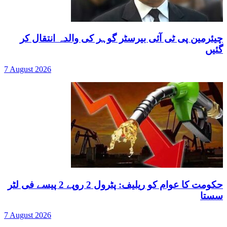
چیئرمین پی ٹی آئی بیرسٹر گوہر کی والدہ انتقال کر
گئیں
7 August 2026
حکومت کا عوام کو ریلیف: پٹرول 2 روپے 2 پیسے فی لٹر
سستا
7 August 2026