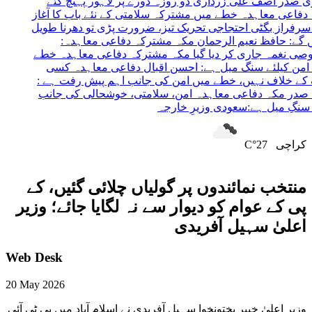
ف علی زرداری دو روزہ دورے پر لاہور پہنچ گئے
اہدہ خطے میں مشترکہ سلامتی کے نئے باب کا آغاز
بگٹی
احتجاجی تحریک تیز، ضرورت پڑی تو دھرنا طویل
ظ نعیم الرحمان
مکہ مشترکہ دفاعی معاہدہ:
جاری کر دیا گیا
مکہ مشترکہ دفاعی معاہدہ خطے
ئے سنگ میل ہے: احسن اقبال
دفاعی معاہدہ کسی
 نہیں، خطے میں امن کی جانب اہم پیش رفت ہے :
 دفاعی معاہدہ امن، سلامتی، خوشحالی کی جانب
 ہے:سعودی وزیرِ خارجہ
کراچی
27°C
منتخب نمائندوں پر گولیاں چلائی گئیں، کے
پی کے عوام کو دیوار سے نہ لگایا جائے؛ وزیر
اعلیٰ سہیل آفریدی
Web Desk
20 May 2026
وزیر اعلیٰ خیبر پختونخوا سہیل آفریدی نے اسلام آباد میں پی ٹی آئی