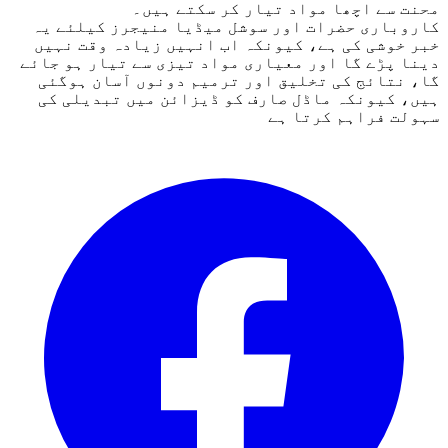
محنت سے اچھا مواد تیار کر سکتے ہیں۔
کاروباری حضرات اور سوشل میڈیا منیجرز کیلئے یہ
خبر خوشی کی ہے، کیونکہ اب انہیں زیادہ وقت نہیں
دینا پڑے گا اور معیاری مواد تیزی سے تیار ہو جائے
گا، نتائج کی تخلیق اور ترمیم دونوں آسان ہوگئی
ہیں، کیونکہ ماڈل صارف کو ڈیزائن میں تبدیلی کی
سہولت فراہم کرتا ہے