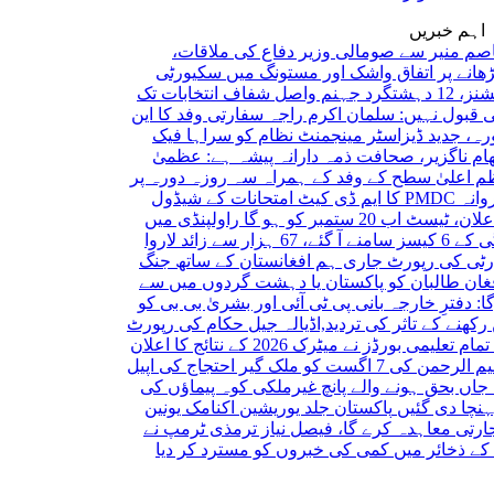
اہم خبریں
یر سے صومالی وزیر دفاع کی ملاقات،
ر اتفاق
واشک اور مستونگ میں سکیورٹی
شفاف انتخابات تک
ل نہیں: سلمان اکرم راجہ
سفارتی وفد کا این
دید ڈیزاسٹر مینجمنٹ نظام کو سراہا
فیک
گزیر، صحافت ذمہ دارانہ پیشہ ہے: عظمیٰ
ٰ سطح کے وفد کے ہمراہ سہ روزہ دورہ پر
PMDC کا ایم ڈی کیٹ امتحانات کے شیڈول
ستمبر کو ہو گا
راولپنڈی میں
رواں سال ڈینگی کے 6 کیسز سامنے آ گئے، 67 ہزار سے زائد لاروا
کی رپورٹ جاری
ہم افغانستان کے ساتھ جنگ
البان کو پاکستان یا دہشت گردوں میں سے
رِ خارجہ
بانی پی ٹی آئی اور بشریٰ بی بی کو
 کے تاثر کی تردید,اڈیالہ جیل حکام کی رپورٹ
پنجاب کے تمام تعلیمی بورڈز نے میٹرک 2026 کے نتائج کا اعلان
 گیر احتجاج کی اپیل
بحق ہونے والے پانچ غیرملکی کوہ پیماؤں کی
ی گئیں
پاکستان جلد یوریشین اکنامک یونین
معاہدہ کرے گا، فیصل نیاز ترمذی
ٹرمپ نے
ئر میں کمی کی خبروں کو مسترد کر دیا