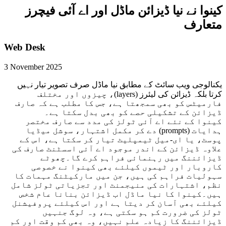
کینوا نے نیا ڈیزائن ماڈل اور اے آئی فیچرز
متعارف
Web Desk
3 November 2025
یکنالوجی ویب سائٹ کے مطابق نیا ماڈل صرف تصویر تیار نہیں
کرتا بلکہ ڈیزائن کی لیئرز (layers)، چیزوں اور مختلف
فارمیٹس کو بھی سمجھتا ہے، جس کا مطلب ہے کہ صارف
ڈیزائن کے تشکیلی حصے کو بھی بدل سکتا ہے۔
کینوا کے نئے اے آئی ٹولز کی مدد سے صارف مختصر
ہدایات (prompts) دے کر مکمل اشتہار، سوشل میڈیا
پوسٹ، یا ای‑میل ٹیمپلیٹ تیار کر سکتا ہے، اس کے
علاوہ ڈیزائن کے اندر موجود اے آئی اسسٹنٹ صارف کی
ڈیزائننگ میں رہنمائی فراہم کرے گا۔چھوٹے
کاروبار اور ٹیموں کیلئے بھی کینوا نے خصوصی
سہولیات فراہم کی ہیں، جن میں مارکیٹنگ مہمات کا
نظم، اشتہارات کی منیجمنٹ اور تجزیاتی ٹولز شامل
ہیں۔کینوا کا نیا ماڈل اب ڈیزائن بنانا عام شخص
کیلئے بھی آسان کر دیتا ہے اور اس کیلئے پروفیشنل
ٹولز کی ضرورت کم ہو سکتی ہے، وہ لوگ جنہیں
ڈیزائننگ کا زیادہ علم نہیں، وہ بھی کم وقت اور کم