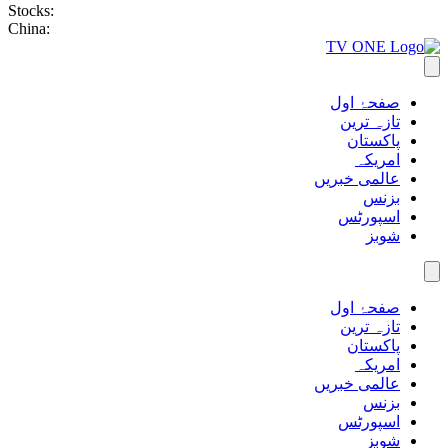
Stocks:
China:
صفحۂ اول
تازہ ترین
پاکستان
امریکہ
عالمی خبریں
بزنس
اسپورٹس
شوبز
صفحۂ اول
تازہ ترین
پاکستان
امریکہ
عالمی خبریں
بزنس
اسپورٹس
شوبز