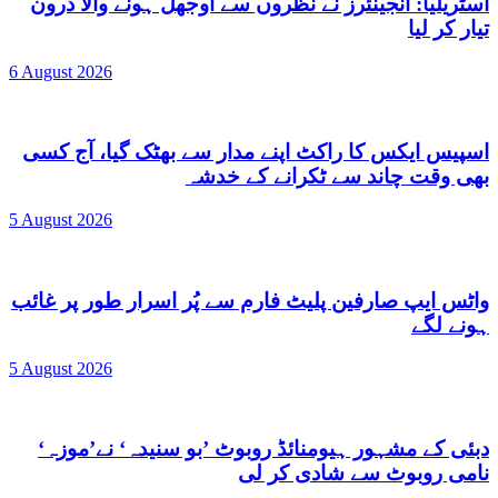
آسٹریلیا: انجینئرز نے نظروں سے اوجھل ہونے والا ڈرون
تیار کر لیا
6 August 2026
اسپیس ایکس کا راکٹ اپنے مدار سے بھٹک گیا، آج کسی
بھی وقت چاند سے ٹکرانے کے خدشہ
5 August 2026
واٹس ایپ صارفین پلیٹ فارم سے پُر اسرار طور پر غائب
ہونے لگے
5 August 2026
دبئی کے مشہور ہیومنائڈ روبوٹ ’بو سنیدہ‘ نے’موزہ‘
نامی روبوٹ سے شادی کر لی