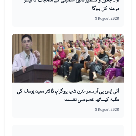
آزاد جموں و کشمیر قانون اسمبلی کے انتخابات کا تیسرا
مرحلہ کل ہوگا
9 August 2026
آئی ایس پی آر سمر انٹرن شپ پروگرام، ڈاکٹر معید یوسف کی
طلبہ کیساتھ خصوصی نشست
9 August 2026