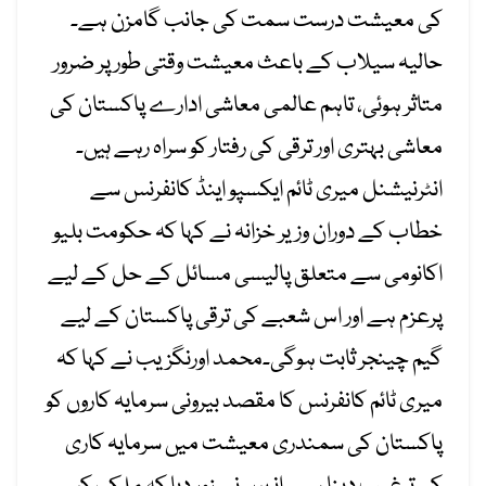
کی معیشت درست سمت کی جانب گامزن ہے۔
حالیہ سیلاب کے باعث معیشت وقتی طور پر ضرور
متاثر ہوئی، تاہم عالمی معاشی ادارے پاکستان کی
معاشی بہتری اور ترقی کی رفتار کو سراہ رہے ہیں۔
انٹرنیشنل میری ٹائم ایکسپو اینڈ کانفرنس سے
خطاب کے دوران وزیر خزانہ نے کہا کہ حکومت بلیو
اکانومی سے متعلق پالیسی مسائل کے حل کے لیے
پرعزم ہے اور اس شعبے کی ترقی پاکستان کے لیے
گیم چینجر ثابت ہوگی۔محمد اورنگزیب نے کہا کہ
میری ٹائم کانفرنس کا مقصد بیرونی سرمایہ کاروں کو
پاکستان کی سمندری معیشت میں سرمایہ کاری