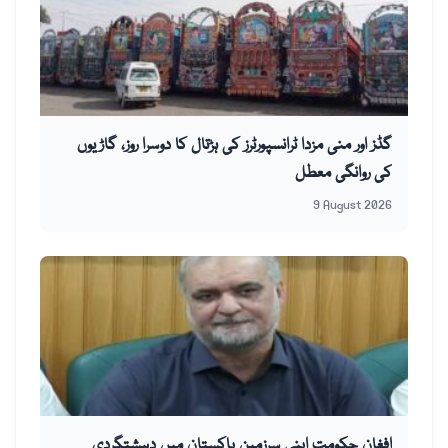
گڈز اور منی مزدا ٹرانسپورٹرز کی ہڑتال کا دوسرا روز، گاڑیوں
کی روانگی معطل
9 August 2026
افغان حکومت اپنی سرزمین پاکستان میں دہشتگردی