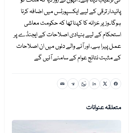
کی ترغیب دینا ہے۔ انہوں نے زور دیا کہ ملک کو
پائیدار ترقی کے لیے ایکسپورٹس میں اضافہ کرنا
ہوگا۔وزیر خزانہ کا کہنا تھا کہ حکومت معاشی
استحکام کے لیے بنیادی اصلاحات کے ایجنڈے پر
عمل پیرا ہے، اور آنے والے دنوں میں ان اصلاحات
کے مثبت نتائج عوام کے سامنے آئیں گے
متعلقہ عنوانات