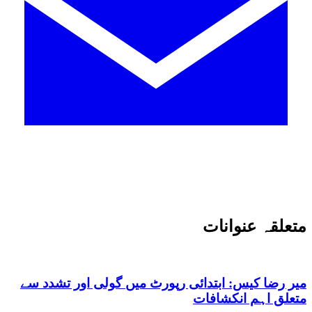
متعلقہ عنوانات
میر رضا کیس: ابتدائی رپورٹ میں گولی اور تشدد سے
متعلق اہم انکشافات