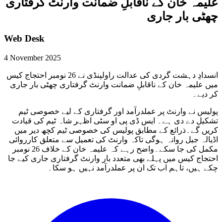
علیمہ خان کے ناقابلِ ضمانت وارنٹ گرفتاری
چھٹی بار جاری
Web Desk
4 November 2025
انسدادِ دہشت گردی کی عدالت راولپنڈی نے 26 نومبر احتجاج کیس
میں علیمہ خان کے ناقابلِ ضمانت وارنٹ گرفتاری چھٹی بار جاری
کر دیے۔
پولیس نے وارنٹ پر عملدرآمد اور گرفتاری کے لیے خصوصی ٹیم
تشکیل دے دی ہے۔ ایس ڈی پی او سٹی اظہر شاہ ٹیم کی قیادت
کریں گے۔ذرائع کے مطابق پولیس کی خصوصی ٹیم کچھ دیر میں
اڈیالہ جیل روانہ ہوگی تاکہ وارنٹ کی تعمیل سے متعلق کارروائی
مکمل کی جا سکے۔واضح رہے کہ علیمہ خان کے خلاف 26 نومبر
احتجاج کیس میں پہلے بھی متعدد بار وارنٹ گرفتاری جاری کیے جا
چکے ہیں، تاہم اب تک ان پر عملدرآمد نہیں ہو سکا۔