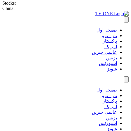
Stocks:
China:
صفحۂ اول
تازہ ترین
پاکستان
امریکہ
عالمی خبریں
بزنس
اسپورٹس
شوبز
صفحۂ اول
تازہ ترین
پاکستان
امریکہ
عالمی خبریں
بزنس
اسپورٹس
شوبز