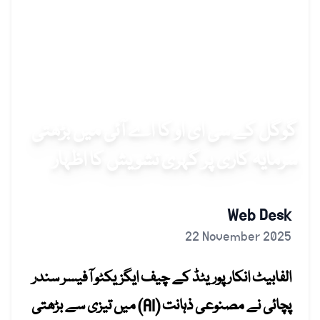
گوگل کے سی ای او کا اے آئی میں بڑھتی
سرمایہ کاری پر گہری تشویش کا اظہار
Web Desk
22 November 2025
الفابیٹ انکارپوریٹڈ کے چیف ایگزیکٹو آفیسر سندر
پچائی نے مصنوعی ذہانت (AI) میں تیزی سے بڑھتی