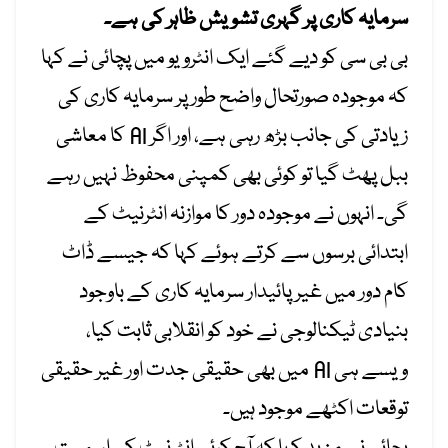
سرمایہ کاری پر گہری تشویش ظاہر کی ہے۔
بی بی سی کو دیے گئے ایک انٹرویو میں پچائی نے کہا
کہ موجودہ صورتحال واضح طور پر سرمایہ کاری کی
زیادتی کی جانب بڑھ رہی ہے، اور اگر AI کا معاشی
ببل پھٹ گیا تو کوئی بھی کمپنی محفوظ نہیں رہے
گی۔ انہوں نے موجودہ دور کا موازنہ انٹرنیٹ کے
ابتدائی برسوں سے کرتے ہوئے کہا کہ جیسے ڈاٹ
کام دور میں غیر پائیدار سرمایہ کاری کے باوجود
بنیادی ٹیکنالوجی نے خود کو انقلابی ثابت کیا،
ویسے ہی AI میں بھی حقیقی جدت اور غیر حقیقی
توقعات اکٹھے موجود ہیں۔