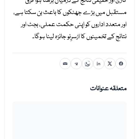
کاری اور حقیقی نتائج کے درمیان بڑھتا ہوا فرق
مستقبل میں بڑے جھٹکوں کا باعث بن سکتا ہے،
اور متعدد اداروں کو اپنی حکمت عملی، بجٹ اور
نتائج کے تخمینوں کا ازسرِنو جائزہ لینا ہوگا۔
متعلقہ عنوانات