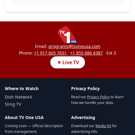
Email:
programs@tvoneusa.com
Phone:
+1 917 605 7651
+1 855 886 6387
Ext 3
Live TV
Where to Watch
Privacy Policy
Dish Network
Read our
Privacy Policy
to learn
how we handle your data.
Sling TV
About TV One USA
Advertising
Coming soon — official description
Download our
Media Kit
for
from management.
advertising info.