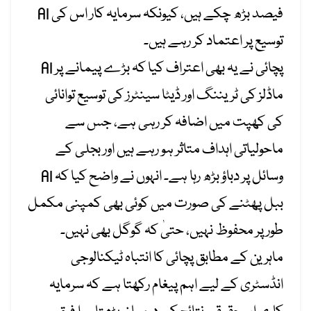
فیصد بڑھ چکے ہیں، کیونکہ سرمایہ کار اس کی AI
توسیع پر اعتماد کر رہے ہیں۔
پچائی نے یہ بھی اعتراف کیا کہ بڑے پیمانے پر AI
ماڈلز کی ٹریننگ اور ڈیٹا سینٹرز کی توسیع توانائی
کی کھپت میں اضافہ کر رہی ہے، جس سے
ماحولیاتی اہداف متاثر ہو رہے ہیں اور بجلی کے
وسائل پر دباؤ بڑھ رہا ہے۔ انہوں نے واضح کیا کہ AI
ببل پھٹنے کی صورت میں کوئی بھی کمپنی مکمل
طور پر محفوظ نہیں، حتیٰ کہ گوگل بھی نہیں۔
ماہرین کے مطابق پچائی کا انتباہ ٹیکنالوجی
انڈسٹری کے لیے اہم پیغام رکھتا ہے کہ سرمایہ