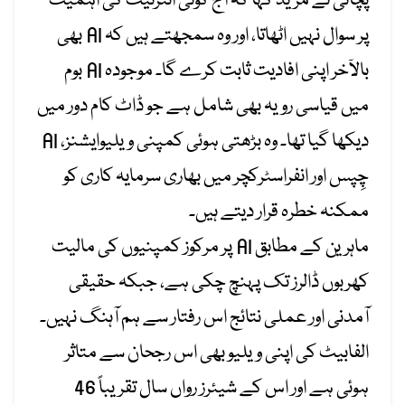
پچائی نے مزید کہا کہ آج کوئی انٹرنیٹ کی اہمیت
پر سوال نہیں اٹھاتا، اور وہ سمجھتے ہیں کہ AI بھی
بالآخر اپنی افادیت ثابت کرے گا۔ موجودہ AI بوم
میں قیاسی رویہ بھی شامل ہے جو ڈاٹ کام دور میں
دیکھا گیا تھا۔ وہ بڑھتی ہوئی کمپنی ویلیوایشنز، AI
چِپس اور انفراسٹرکچر میں بھاری سرمایہ کاری کو
ممکنہ خطرہ قرار دیتے ہیں۔
ماہرین کے مطابق AI پر مرکوز کمپنیوں کی مالیت
کھربوں ڈالرز تک پہنچ چکی ہے، جبکہ حقیقی
آمدنی اور عملی نتائج اس رفتار سے ہم آہنگ نہیں۔
الفابیٹ کی اپنی ویلیو بھی اس رجحان سے متاثر
ہوئی ہے اور اس کے شیئرز رواں سال تقریباً 46