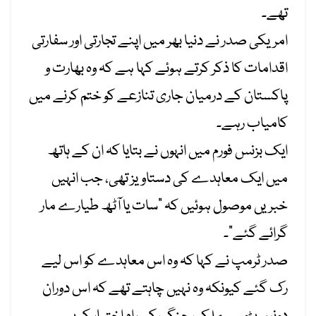
تھے۔
امریکی صدر نے دنیا بھر میں اپنے تجارتی اور سفارتی
اقدامات کا ذکر کرتے ہوئے کہا ہے کہ وہ بھارت و
پاکستان کے درمیان جاری تنازعے کو ختم کرنے میں
کامیاب رہے۔
ایک بزنس فورم میں انہوں نے بتایا کہ ان کے ہاتھ
میں ایک معاہدے کی دستاویز تھی، جب انہیں
خبریں موصول ہوئیں کہ “سات یا آٹھ طیارے مار
گرائے گئے”۔
صدر ٹرمپ نے کہا کہ وہ اس معاہدے کو اس لیے
رک گئے کیونکہ وہ نہیں چاہتے تھے کہ اس دوران