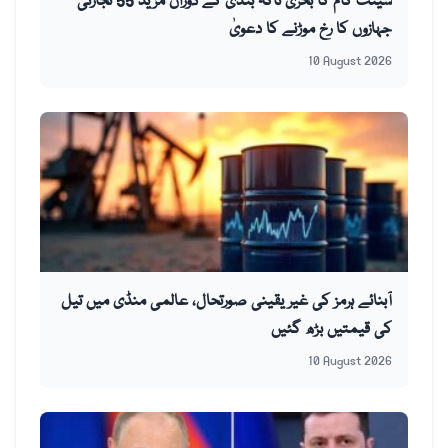
سینٹ کام کا بحری ناکہ بندی کے دوران مزید 55 تجارتی
جہازوں کا رخ موڑنے کا دعویٰ
10 August 2026
آبنائے ہرمز کی غیر یقینی صورتحال، عالمی منڈی میں تیل
کی قیمتیں بڑھ گئیں
10 August 2026