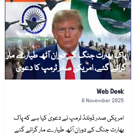
پاک بھارت جنگ کے دوران آٹھ طیارے مار
گرائے گئے، امریکی صدر ٹرمپ کا دعویٰ
Web Desk
6 November 2025
امریکی صدر ڈونلڈ ٹرمپ نے دعویٰ کیا ہے کہ پاک
بھارت جنگ کے دوران آٹھ طیارے مار گرائے گئے