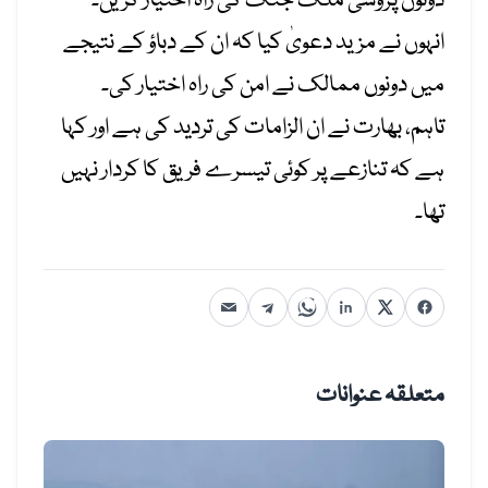
دونوں پڑوسی ملک جنگ کی راہ اختیار کریں۔
انہوں نے مزید دعویٰ کیا کہ ان کے دباؤ کے نتیجے
میں دونوں ممالک نے امن کی راہ اختیار کی۔
تاہم، بھارت نے ان الزامات کی تردید کی ہے اور کہا
ہے کہ تنازعے پر کوئی تیسرے فریق کا کردار نہیں
تھا۔
متعلقہ عنوانات