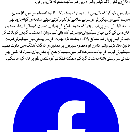
اطلاع پر قانون نافذ کرنے والے اداروں کے ساتھ مشترکہ کارروائی کی۔
بیان میں کہا گیا کہ کارروائی کے دوران شدید فائرنگ کا تبادلہ ہوا جس میں 10 خوارج
مارے گئے اور سیکیورٹی فورسز نے علاقے کو کلیئر کرتے ہوئے اسلحہ اور گولہ بارود بھی
برآمد کیا۔آئی ایس پی آر نے بتایا کہ خفیہ اطلاع کی بنیاد پر دوسری کارروائی ڈیرہ اسماعیل
خان میں کی گئی جہاں سیکیورٹی فورسز نے کارروائی کے دوران 3 دہشت گردوں کو ہلاک کر
دیا۔آئی ایس پی آر کے مطابق ہلاک دہشت گرد بھارت کی سرپرستی میں سیکیورٹی فورسز،
قانون نافذ کرنے والے اداروں اور معصوم شہریوں پر حملوں اور ٹارگٹ کلنگ میں ملوث تھے۔
سیکیورٹی فورسز کی جانب سے علاقے میں سینیٹائزیشن آپریشن جاری ہے تاکہ کسی بھی
بھارتی سرپرستی یافتہ دہشت گرد کے ممکنہ ٹھکانے کو مکمل طور پر ختم کیا جا سکے۔