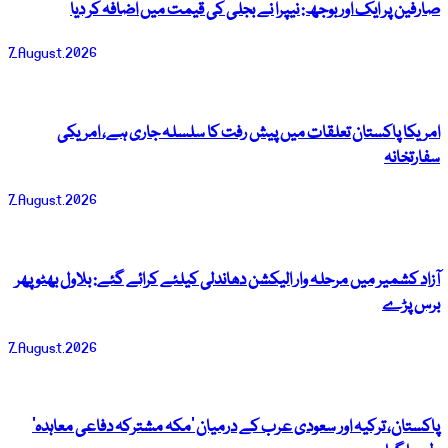
صارفین پر ایک اور بوجھ: نیپرا نے بجلی کی قیمت میں اضافہ کر دیا
7 August 2026
امریکا پاکستان تعلقات میں پیش رفت کا سلسلہ جاری ہے، امریکی
سفارتخانہ
7 August 2026
آزاد کشمیر میں مرحلہ وار الیکشن دھاندلی کیلئے کرائے گئے: بلاول بھٹو پھر
برس پڑے
7 August 2026
پاکستان، ترکیہ اور سعودی عرب کے درمیان ’مکہ مشترکہ دفاعی معاہدہ‘