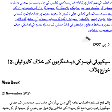
کی صورتحال پر تبادلہ خیال
سلامتی کونسل کی جانب سے سوات میں دہشت
کی مذمت
خون میں مائیکرو پلاسٹک کی موجودگی دل کے شدید دورے کے
نسلک، نئی تحقیق
حوثی باغیوں کا سعودی عرب پر حملہ، ایک پاکستانی
پاکستان، سعودیہ، ترکیہ کا سربراہی اجلاس آج، مشترکہ دفاعی
دستخط متوقع
وزیراعظم کی فیلڈ مارشل کے ہمراہ عمرہ کی ادائیگی، ملک
صی دعائیں
کراچی
27°C
سیکیورٹی فورسز کی دہشتگردوں کے خلاف کارروائیاں، 13
خوارج ہلاک
Web Desk
21 November 2025
پاک فوج کے شعبہ تعلقات عامہ (آئی ایس پی آر) کی جانب سے جاری بیان کے مطابق
سیکیورٹی فورسز نے ضلع لکی مروت کے علاقے پہاڑ خیل میں خوارج کی موجودگی کی خفیہ