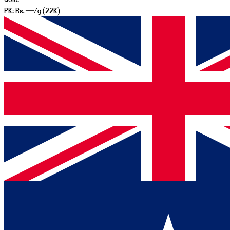
PK:
Rs. —
/g (22K)