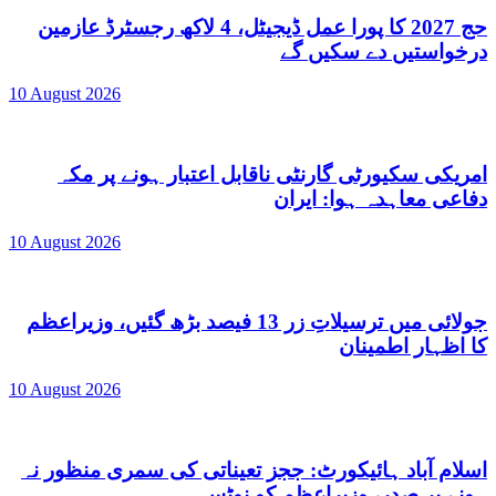
حج 2027 کا پورا عمل ڈیجیٹل، 4 لاکھ رجسٹرڈ عازمین
درخواستیں دے سکیں گے
10 August 2026
امریکی سکیورٹی گارنٹی ناقابل اعتبار ہونے پر مکہ
دفاعی معاہدہ ہوا: ایران
10 August 2026
جولائی میں ترسیلاتِ زر 13 فیصد بڑھ گئیں، وزیراعظم
کا اظہار اطمینان
10 August 2026
اسلام آباد ہائیکورٹ: ججز تعیناتی کی سمری منظور نہ
ہونے پر صدر، وزیراعظم کو نوٹس