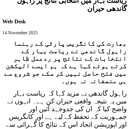
ریاست بہار میں انتخابی نتائج پر راہول
گاندھی حیران
Web Desk
14 November 2025
بھارت کی کانگریس پارٹی کے رہنما
راہول گاندھی نے ریاست بہار کے
انتخابات کے نتائج پر ردعمل ظاہر
کرتے ہوئے کہا ہے کہ ہم ایسے الیکشن
میں فتح حاصل نہیں کر سکے جو شروع سے
ہی منصفانہ نہ ہوں۔
راہول گاندھی نے مزید کہا کہ ریاست بہار
میں یہ نتیجہ واقعی حیران کن ہے۔ انہوں نے
واضح کیا کہ ان کی جدوجہد آئین اور
جمہوریت کے تحفظ کے لیے ہے اور کانگریس
اور اپوزیشن اتحاد اس کے نتائج کا گہرائی سے