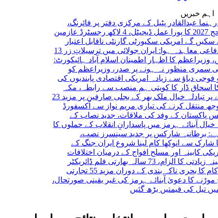
اہم خبریں
عبدالقادر پٹیل کے مرکزی دفتر پر فائرنگ،
حج 2027 کا پورا عمل ڈیجیٹل، 4 لاکھ رجسٹرڈ عازمین
 گے
امریکی سکیورٹی گارنٹی ناقابل اعتبار
عاہدہ ہوا: ایران
جولائی میں ترسیلاتِ زر 13
اعظم کا اظہار اطمینان
اسلام آباد ہائیکورٹ:
ی منظور نہ ہونے پر صدر، وزیراعظم کو
دباؤ سے زیادہ امریکی اقتصادی پابندیوں کی
 ڈار کا کویتی ہم منصب سے رابطہ، مکہ
دلہ خیال
ملک بھر کے بجلی صارفین پر مزید 23
تقل کرنے کی تیاری
مریم نواز سے آکسفورڈ
تان کے وفد کی ملاقات، جدید نصاب کے
بنائے ہرمز میں پاسدارانِ انقلاب کے حملوں کا
انیہ
شارکس پر جدید سینسرز نصب،
سے انوکھا کام لینا شروع
ایران جنگ کے
ینہ اور مسلح افواج کے درمیان اختلافات
اداکارہ سے مبینہ زیادتی کا الزام، 73 سالہ بھارتی فلم ڈائریکٹر
سینٹ کام کا بحری ناکہ بندی کے دوران مزید 55 تجارتی
کا دعویٰ
آبنائے ہرمز کی غیر یقینی صورتحال،
کی قیمتیں بڑھ گئیں