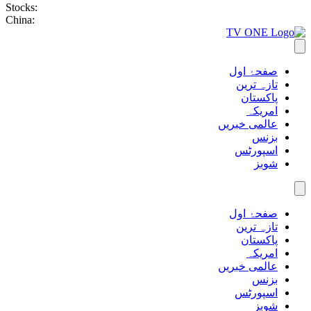
Stocks:
China:
صفحۂ اول
تازہ ترین
پاکستان
امریکہ
عالمی خبریں
بزنس
اسپورٹس
شوبز
صفحۂ اول
تازہ ترین
پاکستان
امریکہ
عالمی خبریں
بزنس
اسپورٹس
شوبز