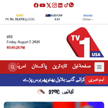
Gold:
AUD/CHF
Stocks:
PK:
Rs. 35,619
/g (22K)
0.57
China:
—
UTC
Friday, August 7, 2026
03:45:26 PM
صفحۂ اول
تازہ ترین
پاکستان
امریکہ
عالم
 کیلئے کرائے گئے: بلاول بھٹو پھر برس پڑے
مالیا
اہم خبریں
کراچی
27°C