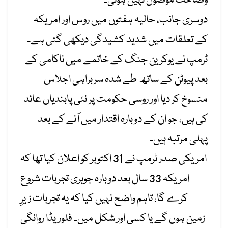
وضاحت موصول نہیں ہوئی۔
دوسری جانب، حالیہ ہفتوں میں روس اور امریکہ
کے تعلقات میں شدید کشیدگی دیکھی گئی ہے۔
ٹرمپ نے یوکرین جنگ کے خاتمے میں ناکامی کے
بعد پیوٹن کے ساتھ طے شدہ سربراہی اجلاس
منسوخ کر دیا اور روسی حکومت پر نئی پابندیاں عائد
کی ہیں، جو ان کے دوبارہ اقتدار میں آنے کے بعد
پہلی مرتبہ ہیں۔
امریکی صدر ٹرمپ نے 31 اکتوبر کو اعلان کیا تھا کہ
امریکہ 33 سال بعد دوبارہ جوہری تجربات شروع
کرے گا، تاہم واضح نہیں کیا کہ یہ تجربات زیرِ
زمین ہوں گے یا کسی اور شکل میں۔ فلوریڈا روانگی