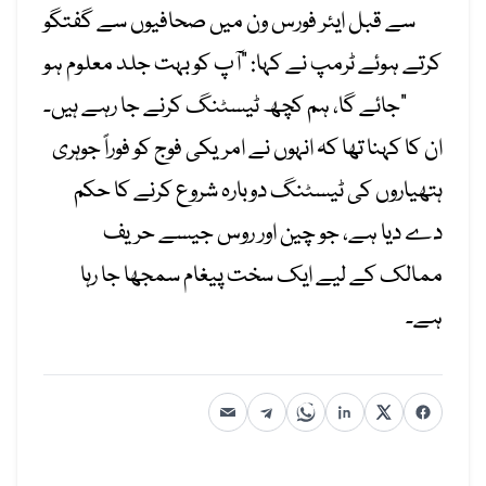
سے قبل ایئر فورس ون میں صحافیوں سے گفتگو
کرتے ہوئے ٹرمپ نے کہا: “آپ کو بہت جلد معلوم ہو
جائے گا، ہم کچھ ٹیسٹنگ کرنے جا رہے ہیں۔”
ان کا کہنا تھا کہ انہوں نے امریکی فوج کو فوراً جوہری
ہتھیاروں کی ٹیسٹنگ دوبارہ شروع کرنے کا حکم
دے دیا ہے، جو چین اور روس جیسے حریف
ممالک کے لیے ایک سخت پیغام سمجھا جا رہا
ہے۔