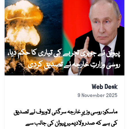
پیوٹن نے جوہری تجربے کی تیاری کا حکم دیا،
روسی وزارتِ خارجہ نے تصدیق کردی
Web Desk
9 November 2025
ماسکو: روسی وزیرِ خارجہ سرگئی لاوروف نے تصدیق
کی ہے کہ صدر ولادیمیر پیوٹن کی جانب سے