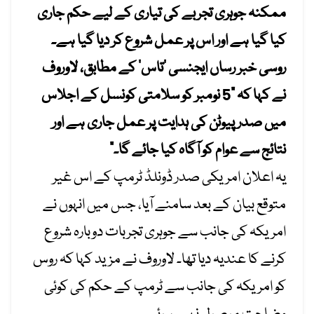
ممکنہ جوہری تجربے کی تیاری کے لیے حکم جاری
کیا گیا ہے اور اس پر عمل شروع کر دیا گیا ہے۔
روسی خبر رساں ایجنسی ’تاس‘ کے مطابق، لاوروف
نے کہا کہ “5 نومبر کو سلامتی کونسل کے اجلاس
میں صدر پیوٹن کی ہدایت پر عمل جاری ہے اور
نتائج سے عوام کو آگاہ کیا جائے گا۔”
یہ اعلان امریکی صدر ڈونلڈ ٹرمپ کے اس غیر
متوقع بیان کے بعد سامنے آیا، جس میں انہوں نے
امریکہ کی جانب سے جوہری تجربات دوبارہ شروع
کرنے کا عندیہ دیا تھا۔ لاوروف نے مزید کہا کہ روس
کو امریکہ کی جانب سے ٹرمپ کے حکم کی کوئی