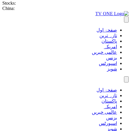
Stocks:
China:
صفحۂ اول
تازہ ترین
پاکستان
امریکہ
عالمی خبریں
بزنس
اسپورٹس
شوبز
صفحۂ اول
تازہ ترین
پاکستان
امریکہ
عالمی خبریں
بزنس
اسپورٹس
شوبز