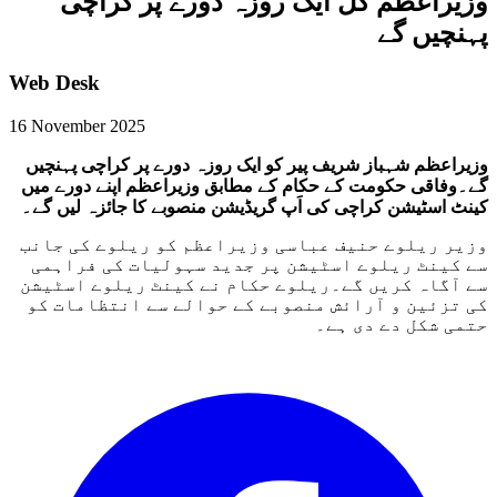
وزیراعظم کل ایک روزہ دورے پر کراچی
پہنچیں گے
Web Desk
16 November 2025
وزیراعظم شہباز شریف پیر کو ایک روزہ دورے پر کراچی پہنچیں
گے۔وفاقی حکومت کے حکام کے مطابق وزیراعظم اپنے دورے میں
کینٹ اسٹیشن کراچی کی اَپ گریڈیشن منصوبے کا جائزہ لیں گے۔
وزیر ریلوے حنیف عباسی وزیراعظم کو ریلوے کی جانب
سے کینٹ ریلوے اسٹیشن پر جدید سہولیات کی فراہمی
سے آگاہ کریں گے۔ریلوے حکام نے کینٹ ریلوے اسٹیشن
کی تزئین و آرائش منصوبے کے حوالے سے انتظامات کو
حتمی شکل دے دی ہے۔