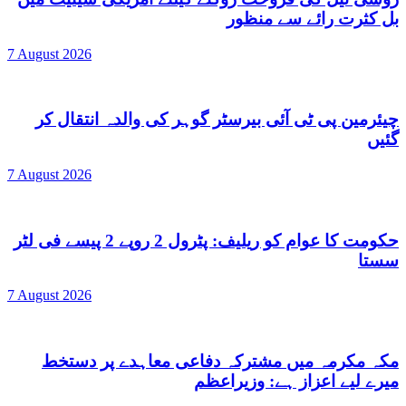
بل کثرت رائے سے منظور
7 August 2026
چیئرمین پی ٹی آئی بیرسٹر گوہر کی والدہ انتقال کر
گئیں
7 August 2026
حکومت کا عوام کو ریلیف: پٹرول 2 روپے 2 پیسے فی لٹر
سستا
7 August 2026
مکہ مکرمہ میں مشترکہ دفاعی معاہدے پر دستخط
میرے لیے اعزاز ہے: وزیراعظم