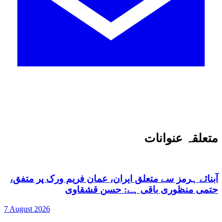
متعلقہ عنوانات
آبنائے ہرمز سے متعلق ایران، عمان فریم ورک پر متفق،
حتمی منظوری باقی ہے: حسن قشقاوی
7 August 2026