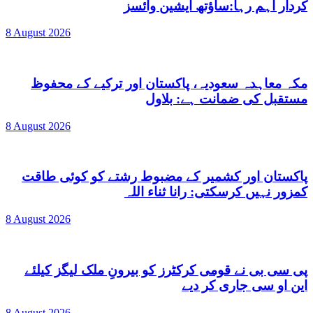
کردار اہم رہا:ساؤتھ ایشین وائسز
8 August 2026
مکہ معاہدہ سعودیہ، پاکستان اور ترکیے کے محفوظ
مستقبل کی ضمانت ہے: بلاول
8 August 2026
پاکستان اور کشمیر کے مضبوط رشتے کو کوئی طاقت
کمزور نہیں کرسکتی: رانا ثناء اللہ
8 August 2026
پی سی بی نے قومی کرکٹرز کو بیرونِ ملک لیگز کیلئے
این او سی جاری کر دیے
8 August 2026