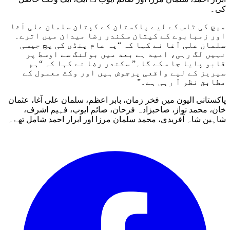
کی۔
میچ کی ٹاس کے لیے پاکستان کے کپتان سلمان علی آغا
اور زمبابوے کے کپتان سکندر رضا میدان میں اترے۔
سلمان علی آغا نے کہا کہ “یہ عام پنڈی کی پچ جیسی
نہیں لگ رہی، امید ہے بعد میں بولنگ سے اوسط پر
قابو پایا جا سکے گا۔” سکندر رضا نے کہا کہ “ہم
سیریز کے لیے واقعی پرجوش ہیں اور وکٹ معمول کے
مطابق نظر آ رہی ہے۔”
پاکستانی الیون میں فخر زمان، بابر اعظم، سلمان علی آغا، عثمان
خان، محمد نواز، صاحبزادہ فرحان، صائم ایوب، فہیم اشرف،
شاہین شاہ آفریدی، محمد سلمان مرزا اور ابرار احمد شامل تھے۔