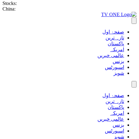
Stocks:
China:
صفحۂ اول
تازہ ترین
پاکستان
امریکہ
عالمی خبریں
بزنس
اسپورٹس
شوبز
صفحۂ اول
تازہ ترین
پاکستان
امریکہ
عالمی خبریں
بزنس
اسپورٹس
شوبز