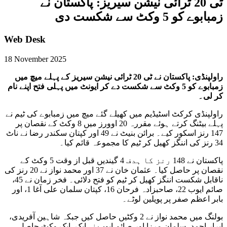
ٹی 20 ٹرائی نیشن سیریز: پاکستان نے
زمبابوے کو 5 وکٹ سے شکست دی
Web Desk
18 November 2025
راولپنڈی: پاکستان نے ٹی 20 ٹرائی نیشن سیریز کے پہلے میچ میں
زمبابوے کو 5 وکٹ سے شکست دے کر ایونٹ میں پہلی فتح اپنے نام
کر لی۔
راولپنڈی کرکٹ اسٹیڈیم میں کھیلے گئے میچ میں زمبابوے کی ٹیم نے
پہلے بیٹنگ کرتے ہوئے مقررہ 20 اوورز میں 8 وکٹ کے نقصان پر
147 رنز اسکور کیے۔ برائن بنیٹ نے 49 اور کپتان سکندر رضا نے ناٹ
34 رنز کی اننگز کھیل کر ٹیم کا مجموعہ قائم کیا۔
پاکستان نے 148 رنز کا ہدف 4 گیندیں قبل از وقت 5 وکٹ کے
نقصان پر حاصل کیا۔ عثمان خان نے 37 اور محمد نواز نے 20 رنز کی
ناقابل شکست اننگز کھیل کر ٹیم کو فتح دلائی۔ فخر زمان نے 45،
صائم ایوب 22، صاحبزادہ فرحان 16، کپتان سلمان علی آغا 1، اور
بابر اعظم صفر پر پویلین لوٹے۔
بولنگ میں محمد نواز نے 2 وکٹیں حاصل کیں جبکہ شاہین آفریدی،
ابرار احمد، سلمان مرزا اور صائم ایوب نے ایک، ایک وکٹ حاصل