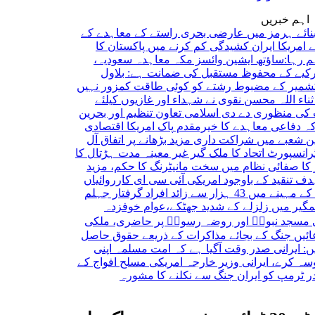
اہم خبریں
 ہرمز میں عارضی بحری راستے کے معاہدے کے
ا ایران کشیدگی کم کرنے میں پاکستان کا
:ساؤتھ ایشین وائسز
مکہ معاہدہ سعودیہ،
کے محفوظ مستقبل کی ضمانت ہے: بلاول
 کے مضبوط رشتے کو کوئی طاقت کمزور نہیں
لہ
محسن نقوی نے شہداء اور غازیوں کیلئے
نظوری دے دی
اسلامی تعاون تنظیم اور بحرین
عی معاہدے کا خیرمقدم
پاک امریکا اقتصادی
ے میں شراکت داری مزید بڑھانے پر اتفاق
آل
رٹ اتحاد کا ملک گیر غیر معینہ مدت ہڑتال کا
فائی نظام میں سخت مانیٹرنگ کا حکم، مزید
قید کے باوجود امریکی آئی سی ای کارروائیاں
ائد افراد گرفتار
جہلم
میں زلزلے کے شدید جھٹکے،عوام خوفزدہ
نبویؐ اور روضہ رسولؐ پر حاضری، ملکی
گ کے بجائے مذاکرات کے ذریعے حقوق حاصل
انی صدر
وقت آگیا ہے کہ امت مسلمہ اپنی
، ایرانی وزیر خارجہ
امریکی مسلح افواج کے
 کو ایران جنگ سے نکلنے کا مشورہ