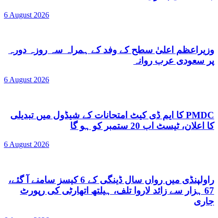
6 August 2026
وزیراعظم اعلیٰ سطح کے وفد کے ہمراہ سہ روزہ دورہ
پر سعودی عرب روانہ
6 August 2026
PMDC کا ایم ڈی کیٹ امتحانات کے شیڈول میں تبدیلی
کا اعلان، ٹیسٹ اب 20 ستمبر کو ہو گا
6 August 2026
راولپنڈی میں رواں سال ڈینگی کے 6 کیسز سامنے آ گئے،
67 ہزار سے زائد لاروا تلف، ہیلتھ اتھارٹی کی رپورٹ
جاری