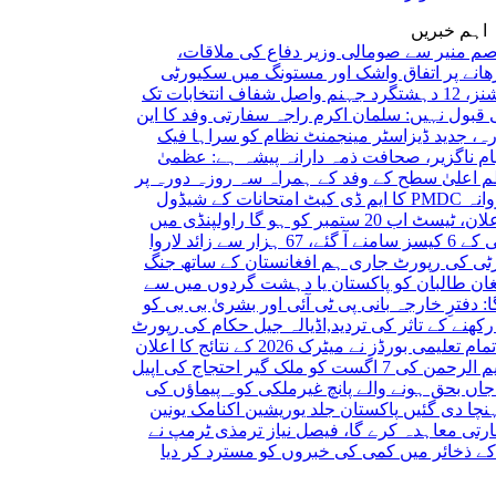
اہم خبریں
یر سے صومالی وزیر دفاع کی ملاقات،
ر اتفاق
واشک اور مستونگ میں سکیورٹی
شفاف انتخابات تک
ل نہیں: سلمان اکرم راجہ
سفارتی وفد کا این
دید ڈیزاسٹر مینجمنٹ نظام کو سراہا
فیک
گزیر، صحافت ذمہ دارانہ پیشہ ہے: عظمیٰ
ٰ سطح کے وفد کے ہمراہ سہ روزہ دورہ پر
PMDC کا ایم ڈی کیٹ امتحانات کے شیڈول
ستمبر کو ہو گا
راولپنڈی میں
رواں سال ڈینگی کے 6 کیسز سامنے آ گئے، 67 ہزار سے زائد لاروا
کی رپورٹ جاری
ہم افغانستان کے ساتھ جنگ
البان کو پاکستان یا دہشت گردوں میں سے
رِ خارجہ
بانی پی ٹی آئی اور بشریٰ بی بی کو
 کے تاثر کی تردید,اڈیالہ جیل حکام کی رپورٹ
پنجاب کے تمام تعلیمی بورڈز نے میٹرک 2026 کے نتائج کا اعلان
 گیر احتجاج کی اپیل
بحق ہونے والے پانچ غیرملکی کوہ پیماؤں کی
ی گئیں
پاکستان جلد یوریشین اکنامک یونین
معاہدہ کرے گا، فیصل نیاز ترمذی
ٹرمپ نے
ئر میں کمی کی خبروں کو مسترد کر دیا