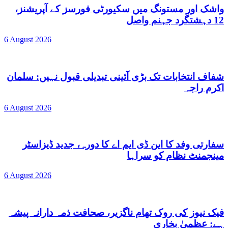
واشک اور مستونگ میں سکیورٹی فورسز کے آپریشنز،
12 دہشتگرد جہنم واصل
6 August 2026
شفاف انتخابات تک بڑی آئینی تبدیلی قبول نہیں: سلمان
اکرم راجہ
6 August 2026
سفارتی وفد کا این ڈی ایم اے کا دورہ، جدید ڈیزاسٹر
مینجمنٹ نظام کو سراہا
6 August 2026
فیک نیوز کی روک تھام ناگزیر، صحافت ذمہ دارانہ پیشہ
ہے: عظمیٰ بخاری