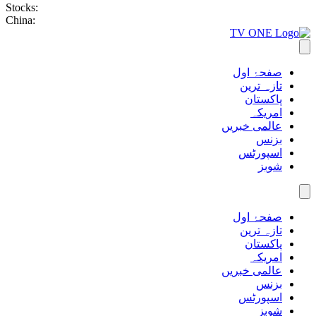
Stocks:
China:
صفحۂ اول
تازہ ترین
پاکستان
امریکہ
عالمی خبریں
بزنس
اسپورٹس
شوبز
صفحۂ اول
تازہ ترین
پاکستان
امریکہ
عالمی خبریں
بزنس
اسپورٹس
شوبز