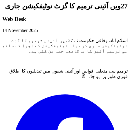
27ویں آئینی ترمیم کا گزٹ نوٹیفکیشن جاری
Web Desk
14 November 2025
اسلام آباد: وفاقی حکومت نے 27ویں آئینی ترمیم کا گزٹ
نوٹیفکیشن جاری کر دیا۔ نوٹیفکیشن کے اجرا کے ساتھ
ہی ترمیم آئین کا باقاعدہ حصہ بن گئی ہے۔
ترمیم سے متعلقہ قوانین اور آئینی شقوں میں تبدیلیوں کا اطلاق
فوری طور پر ہو جائے گا۔