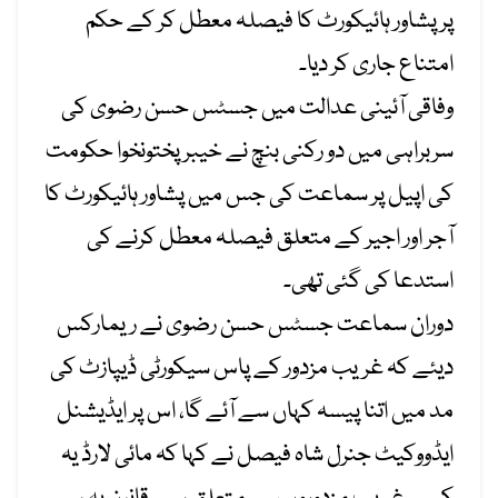
پر پشاور
ہائیکورٹ
کا فیصلہ معطل کر کے حکم
امتناع جاری کر دیا۔
وفاقی آئینی عدالت میں جسٹس حسن رضوی
کی
سربراہی میں دو رکنی بنچ نے
خیبرپختونخوا
حکومت
کی
اپیل پر سماعت کی جس میں پشاور
ہائیکورٹ
کا
آجر اور اجیر کے متعلق فیصلہ معطل
کرنے
کی
استدعا کی گئی تھی۔
دوران سماعت جسٹس حسن رضوی نے ریمارکس
دیئے
کہ غریب مزدور کے پاس سیکورٹی
ڈیپازٹ
کی
مد میں اتنا پیسہ کہاں سے
آئے
گا، اس پر ایڈیشنل
ایڈووکیٹ جنرل شاہ فیصل
نے
کہا
کہ
مائی
لارڈ
یہ