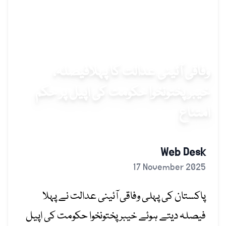
وفاقی آئینی عدالت کا پہلافیصلہ،
خیبرپختونخوا حکومت کی اپیل پر حکم
امتناع
Web Desk
17 November 2025
پاکستان کی پہلی وفاقی آئینی عدالت نے پہلا
فیصلہ دیتے
ہوئے
خیبرپختونخوا
حکومت کی اپیل