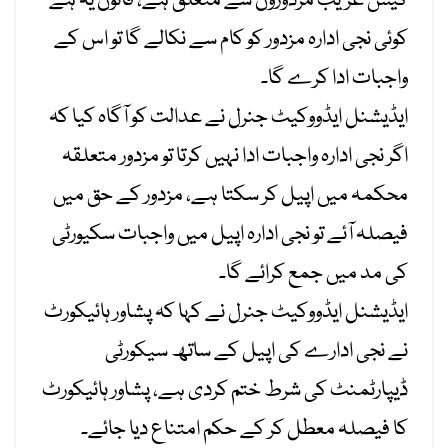
کیس
غریب
مزدوروں
سے
متعلق
ہے
،
قانون
یہ
ہے
کوئی نجی ادارہ مزدور کو کام سے نکالے گا تو اس کے
واجبات ادا کرے گا۔
ایڈیشنل ایڈووکیٹ جنرل نے عدالت
کو آگاہ کیا کہ
اگر نجی ادارہ واجبات ادا نہیں کرتا تو مزدور متعلقہ
محکمہ میں اپیل کر سکتا ہے، مزدور
کے
حق میں
فیصلہ
آئے
تو نجی ادارہ اپیل میں واجبات
سکیورٹی
کی مد میں جمع
کرائے
گا۔
ایڈیشنل ایڈووکیٹ جنرل نے
کہا کہ پشاور
ہائیکورٹ
نے نجی ادارے کی اپیل کے ساتھ سیکورٹی
ڈیپارٹمنٹ کی شرط ختم
کردی
ہے، پشاور
ہائیکورٹ
کا فیصلہ معطل کر کے حکم امتناع دیا
جائے
۔