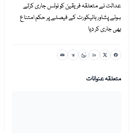
عدالت نے متعلقہ فریقین
کو نوٹس جاری کرتے
ہوئے
پشاور
ہائیکورٹ
کے فیصلے پر حکم امتناع
بھی جاری کر دیا
متعلقہ عنوانات