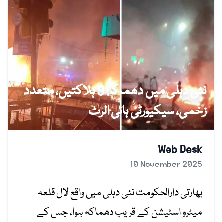
نئی دہلی میں دھماکا: 9 ہلاکتیں، متعدد
زخمی، سیکیورٹی ہائی الرٹ
Web Desk
10 November 2025
بھارتی دارالحکومت نئی دہلی میں واقع لال قلعہ
میٹرو اسٹیشن کے قریب دھماکہ ہوا، جس کے