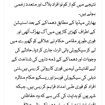
نتیجے میں کم از کم نو افراد ہلاک اور متعدد زخمی
ہوئے ہیں۔
بھارتی میڈیا کے مطابق دھماکے کے بعد اسٹیشن
کے اطراف کھڑی گاڑیوں میں آگ بھڑک اُٹھی اور
فوری طور پر مقامی حکام نے علاقے کو گھیرے میں
لے کر سیکیورٹی ہائی الرٹ جاری کر دیا۔حادثے کی
وجوہات اور دھماکے کے ذمہ داروں کی شناخت کے
لیے تفتیشی ٹیمیں فوری کارروائی کر رہی ہیں۔نئی
دہلی کی سیکیورٹی فورسز اور ریسکیو حکام متاثرہ
افراد کو فوری طبی امداد فراہم کر رہی ہیں، جبکہ
شہریوں کو ہدایت کی گئی ہے کہ وہ حفاظتی