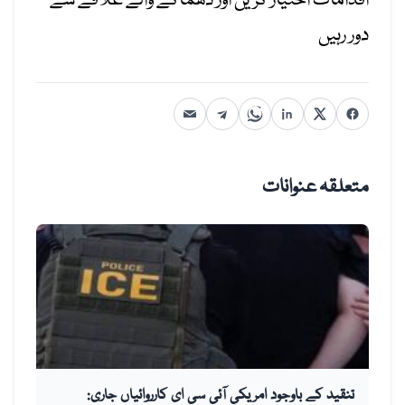
اقدامات اختیار کریں اور دھماکے والے علاقے سے
دور رہیں
متعلقہ عنوانات
تنقید کے باوجود امریکی آئی سی ای کارروائیاں جاری: