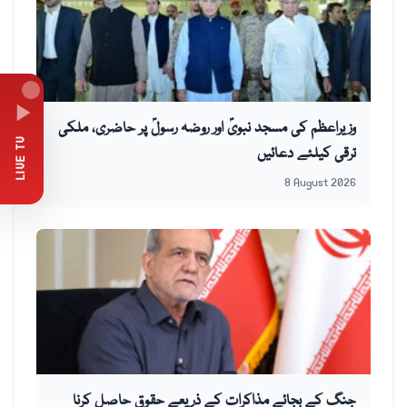
وزیراعظم کی مسجد نبویؐ اور روضہ رسولؐ پر حاضری، ملکی
LIVE TV
ترقی کیلئے دعائیں
8 August 2026
جنگ کے بجائے مذاکرات کے ذریعے حقوق حاصل کرنا