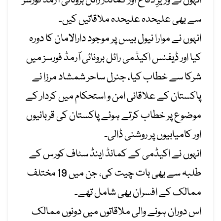
انہوں نے وزیرِ دفاع اور کمانڈر رائل برونائی آرمڈ فورسز
سے بھی علیحدہ علیحدہ ملاقاتیں کیں۔
انہوں نے موارا نیول بیس پر موجود دارالامان کا دورہ
کیا اور ڈیفنس اکیڈمی رائل برونائی آرمڈ فورسز میں
شرکا سے خطاب کیا، جنرل ساحر شمشاد مرزا نے
پاکستان کے علاقائی امن و استحکام میں کردار کے
موضوع پر خطاب کرتے ہوئے پاکستان کی قربانیوں
اور کامیابیوں پر روشنی ڈالی۔
انہوں نے اکیڈمی کے کمانڈ اینڈ سٹاف کورس کے
طلبہ سے بھی بات چیت کی، جن میں 19 مختلف
ممالک کے افسران بھی شامل تھے۔
اس دوران ہونے والی ملاقاتوں میں دونوں ممالک