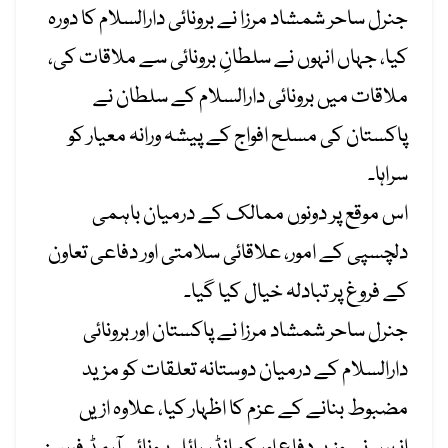
جنرل ساحر شمشاد مرزا نے برونائی دارالسلام کا دورہ
کیا، جہاں انہوں نے سلطانِ برونائی سے ملاقات کی،
ملاقات میں برونائی دارالسلام کے سلطان نے
پاکستان کی مسلح افواج کے پیشہ ورانہ معیار کو
سراہا۔
اس موقع پر دونوں ممالک کے درمیان باہمی
دلچسپی کے امور، علاقائی سلامتی اور دفاعی تعاون
کے فروغ پر تبادلہ خیال کیا گیا۔
جنرل ساحر شمشاد مرزا نے پاکستان اور برونائی
دارالسلام کے درمیان دوستانہ تعلقات کو مزید
مضبوط بنانے کے عزم کا اظہار کیا، علاوہ ازیں