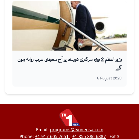
وزیر اعظم 2 روزہ سرکاری دورے پر آج سعودی عرب روانہ ہوں
گے
6 August 2026
Email:
programs@tvoneusa.com
Phone:
+1 917 605 7651
+1 855 886 6387
Ext 3