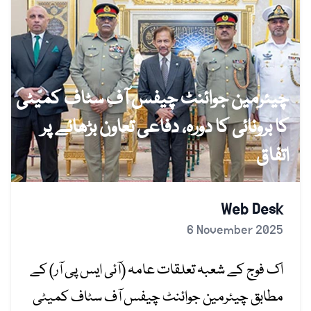
چیئرمین جوائنٹ چیفس آف سٹاف کمیٹی
کا برونائی کا دورہ، دفاعی تعاون بڑھانے پر
اتفاق
Web Desk
6 November 2025
اک فوج کے شعبہ تعلقات عامہ (آئی ایس پی آر) کے
مطابق چیئرمین جوائنٹ چیفس آف سٹاف کمیٹی