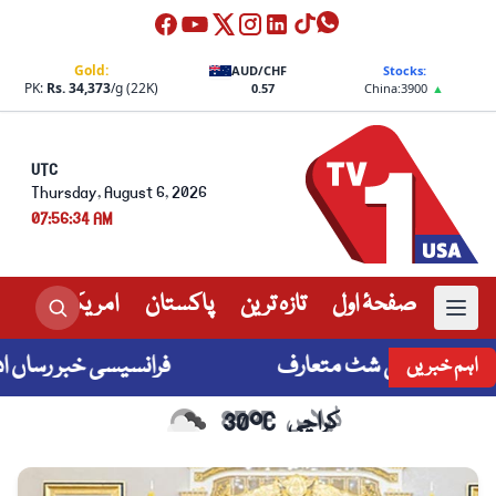
Gold:
AUD/CHF
Stocks:
PK:
Rs. 34,373
/g (22K)
0.57
China:
3900
▲
UTC
Thursday, August 6, 2026
07:56:34 AM
صفحۂ اول
تازہ ترین
پاکستان
امریکہ
عالم
فرانسیسی خبر رساں ادارے 
اہم خبریں
کراچی
30°C