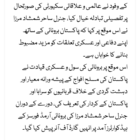
کے وفود نے عالمی و علاقائی سکیورٹی کی صورتحال
پر تفصیلی تبادلہ خیال کیا، جنرل ساحر شمشاد مرزا
نے اس موقع پر کہا کہ پاکستان برونائی کے ساتھ
اپنے دفاعی اور عسکری تعلقات کو مزید مضبوط
بنانے کا خواہاں ہے۔
اس موقع پر برونائی کی سول و عسکری قیادت نے
پاکستان کی مسلح افواج کے پیشہ ورانہ معیار اور
دہشت گردی کے خلاف قربانیوں کو سراہا اور
پاکستان کے کردار کی تعریف کی، دورے کے دوران
جنرل ساحر شمشاد مرزا کی برونائی آرمڈ فورسز کے
ہیڈکوارٹرز آمد پر انہیں گارڈ آف آنر پیش کیا گیا۔