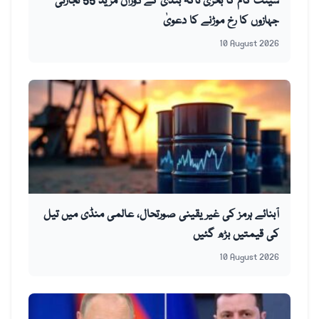
سینٹ کام کا بحری ناکہ بندی کے دوران مزید 55 تجارتی
جہازوں کا رخ موڑنے کا دعویٰ
10 August 2026
آبنائے ہرمز کی غیر یقینی صورتحال، عالمی منڈی میں تیل
کی قیمتیں بڑھ گئیں
10 August 2026