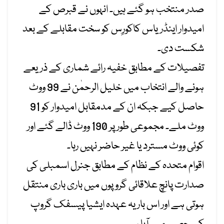
صدر منتخب ہو گئے ہیں۔ انہوں نے قبرص کے
امیدوار اینڈریاس کاکورِس کو سخت مقابلے کے بعد
شکست دی۔
تفصیلات کے مطابق خفیہ رائے شماری کے ذریعے
ہونے والے انتخاب میں خلیل الرحمٰن نے 99 ووٹ
حاصل کیے جبکہ ان کے مدمقابل امیدوار کو 91
ووٹ ملے۔ مجموعی طور پر 190 ووٹ ڈالے گئے اور
کوئی ووٹ مسترد یا غیر حاضر نہیں رہا۔
اقوام متحدہ کے نظام کے مطابق جنرل اسمبلی کی
صدارت پانچ علاقائی گروپوں میں باری باری منتقل
ہوتی ہے اور اس بار یہ عہدہ ایشیا پیسفک گروپ