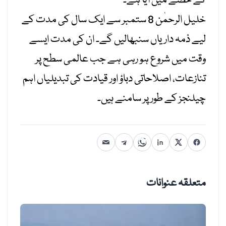
کے حصے میں آیا ہے۔
خلیل الرحمٰن 8 ستمبر سے ایک سال کی مدت کے
لیے ذمہ داریاں سنبھالیں گے۔ ان کی مدت ایسے
وقت میں شروع ہو رہی ہے جب عالمی سطح پر
تنازعات، اصلاحاتی دباؤ اور قیادت کی تبدیلیاں اہم
چیلنجز کے طور پر سامنے ہیں۔
متعلقہ عنوانات