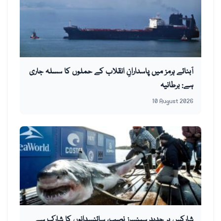
آبنائے ہرمز میں پاسدارانِ انقلاب کے حملوں کا سسلہ جاری
ہے: برطانیہ
10 August 2026
شارکس پر جدید سینسرز نصب، سائنسدانوں کا شارک سے