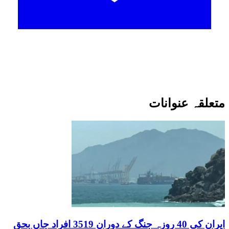
متعلقہ عنوانات
ایران کی 40 روزہ جنگ کے دوران 3519 افراد جاں بحق