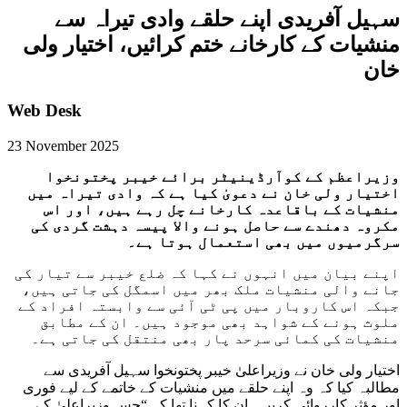
سہیل آفریدی اپنے حلقے وادی تیراہ سے
منشیات کے کارخانے ختم کرائیں، اختیار ولی
خان
Web Desk
23 November 2025
وزیراعظم کے کوآرڈینیٹر برائے خیبر پختونخوا
اختیار ولی خان نے دعویٰ کیا ہے کہ وادی تیراہ میں
منشیات کے باقاعدہ کارخانے چل رہے ہیں، اور اس
مکروہ دھندے سے حاصل ہونے والا پیسہ دہشت گردی کی
سرگرمیوں میں بھی استعمال ہوتا ہے۔
اپنے بیان میں انہوں نے کہا کہ ضلع خیبر سے تیار کی
جانے والی منشیات ملک بھر میں اسمگل کی جاتی ہیں،
جبکہ اس کاروبار میں پی ٹی آئی سے وابستہ افراد کے
ملوث ہونے کے شواہد بھی موجود ہیں۔ ان کے مطابق
منشیات کی کمائی سرحد پار بھی منتقل کی جاتی ہے۔
اختیار ولی خان نے وزیراعلیٰ خیبر پختونخوا سہیل آفریدی سے
مطالبہ کیا کہ وہ اپنے حلقے میں منشیات کے خاتمے کے لیے فوری
اور مؤثر کارروائی کریں۔ ان کا کہنا تھا کہ “جس وزیراعلیٰ کے