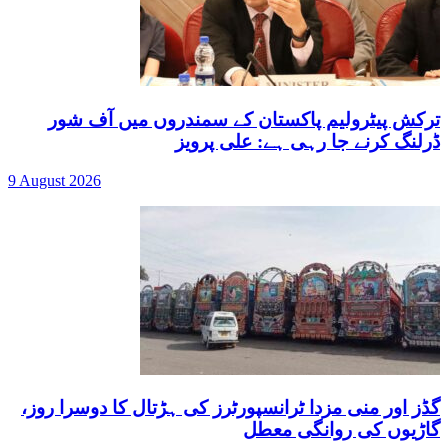
ترکش پیٹرولیم پاکستان کے سمندروں میں آف شور
ڈرلنگ کرنے جا رہی ہے: علی پرویز
9 August 2026
گڈز اور منی مزدا ٹرانسپورٹرز کی ہڑتال کا دوسرا روز،
گاڑیوں کی روانگی معطل