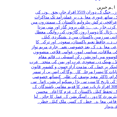
اہم خبریں
ایران کی 40 روزہ جنگ کے دوران 3519 افراد جاں بحق ہونے کی
عبوری معاہدے پر عملدرآمد تک مذاکرات
ترکش پیٹرولیم پاکستان کے سمندروں میں
 رہی ہے: علی پرویز
گڈز اور منی مزدا
کا دوسرا روز، گاڑیوں کی روانگی معطل
مین پاکستان میں دہشتگردی کیلئے
افظ نعیم
پاکستان، سعودیہ اور ترکیہ کا
ہدے کے بعد خصوصی نغمہ جاری
مریم نواز
ات، سیاسی امور، عوامی فلاحی منصوبوں
ں اپوزیشن رکن اسمبلی نے قائم مقام
 دیے
سعودی عرب اور یمن کی متحدہ عرب
ر حملے کی مذمت
آزاد جموں و کشمیر قانون
 تیسرا مرحلہ کل ہوگا
آئی ایس پی آر سمر
کٹر معید یوسف کی طلبہ کیساتھ خصوصی
نائجیریا کی تاریخ کا سب سے بڑا ریسکیو آپریشن، 6ماہ سے
صدر کا قدیم مقامی باشندگان کے
یلئے پاکستان کے عزم کا اعادہ
محسن
 کا دورہ، امیگریشن کے عمل کا جائزہ لیا
اہدہ خطے کے کسی ملک کیلئے خطرہ