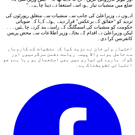
ضلع میں منشیات تیار ہو، اسے استعفا دے دینا چاہیے۔”
انہوں نے وزیراعلیٰ کی جانب سے منشیات سے متعلق رپورٹوں کی
تردید کو “حقائق کے برعکس” قرار دیتے ہوئے کہا کہ صوبائی
حکومت کو منشیات کی اسمگلنگ کے راستے بند کرنے چاہئیں۔۔۔
لیکن وزیراعلیٰ نے اقدام کے بجائے وزیر اطلاعات سے محض پریس
کانفرنس کرا دی۔
اختیار ولی خان نے مزید کہا کہ منشیات کے کاروبار
سے حاصل ہونے والا پیسہ ریاست دشمن سرگرمیوں اور
گولہ بارود کی تیاری میں بھی استعمال ہو رہا ہے، جو
انتہائی تشویشناک ہے۔