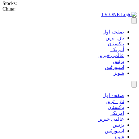
Stocks:
China:
صفحۂ اول
تازہ ترین
پاکستان
امریکہ
عالمی خبریں
بزنس
اسپورٹس
شوبز
صفحۂ اول
تازہ ترین
پاکستان
امریکہ
عالمی خبریں
بزنس
اسپورٹس
شوبز