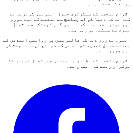
ہونے کا خدشہ ہے۔
اقوام متحدہ کے سیکرٹری جنرل انتونیو گوتریس نے
کہا ہے کہ دنیا کو اس چیلنج سے نمٹنے کے لیے فوری
اور مؤثر اقدامات کرنا ہوں گے، کیونکہ صورتحال
تیزی سے سنگین ہو رہی ہے۔
انہوں نے زور دیا کہ عالمی سطح پر روایتی ایندھن کے
بجائے قابلِ تجدید توانائی کے ذرائع اپنانا وقت کی
اہم ضرورت ہے۔
اقوام متحدہ کے مطابق یہ موسمی صورتحال نومبر تک
برقرار رہنے کا امکان ہے۔