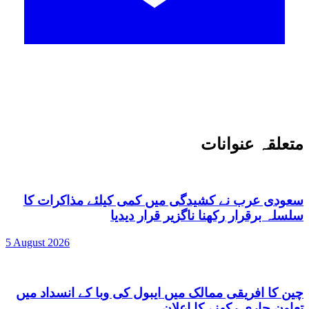
متعلقہ عنوانات
سعودی عرب نے کشیدگی میں کمی کیلئے مذاکرات کا
سلسلہ برقرار رکھنا ناگزیر قرار دیدیا
5 August 2026
چین کا افریقی ممالک میں ایبول کی وبا کے انسداد میں
تعاون جاری رکھنے کا اعلان