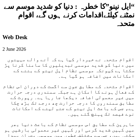
“ایل نینو”کا خطرہ : دنیا کو شدید موسم سے
نمٹنے کیلئےاقدامات کرنے ہوں گے، اقوام
متحدہ
Web Desk
2 June 2026
اقوام متحدہ نے خبردار کیا ہے کہ آنے والے مہینوں
میں دنیا کو شدید موسمی تبدیلیوں کا سامنا کرنا پڑ
سکتا ہے کیونکہ موسمی نظام ایل نینو کے بننے کے
امکانات میں اضافہ ہو گیا ہے۔
اقوام متحدہ کے مطابق جون سے اگست کے دوران اس نظام
کے فعال ہونے کا امکان ہے جبکہ سمندری درجہ حرارت
میں غیر معمولی اضافہ دیکھا جا رہا ہے۔ رپورٹ کے
مطابق سمندروں کا درجہ حرارت چھ درجے تک بڑھ چکا
ہے، جس کے باعث ایل نینو کے جنم لینے کے امکانات
نوے فیصد تک پہنچ گئے ہیں۔
ماہرین کے مطابق اس موسمی نظام کے باعث دنیا بھر
میں کہیں شدید گرمی اور کہیں غیر معمولی بارشیں ہو
سکتی ہیں، جس سے مختلف خطوں میں موسمی بحران پیدا