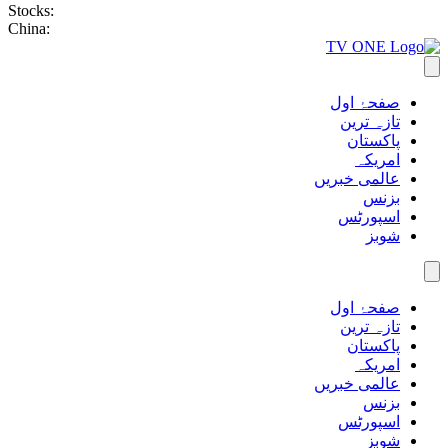
Stocks:
China:
صفحۂ اول
تازہ ترین
پاکستان
امریکہ
عالمی خبریں
بزنس
اسپورٹس
شوبز
صفحۂ اول
تازہ ترین
پاکستان
امریکہ
عالمی خبریں
بزنس
اسپورٹس
شوبز