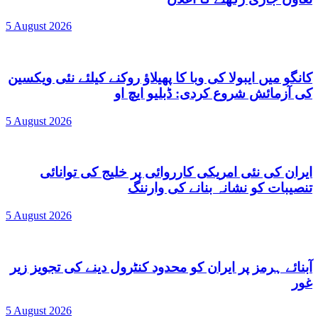
5 August 2026
کانگو میں ایبولا کی وبا کا پھیلاؤ روکنے کیلئے نئی ویکسین
کی آزمائش شروع کردی: ڈبلیو ایچ او
5 August 2026
ایران کی نئی امریکی کارروائی پر خلیج کی توانائی
تنصیبات کو نشانہ بنانے کی وارننگ
5 August 2026
آبنائے ہرمز پر ایران کو محدود کنٹرول دینے کی تجویز زیر
غور
5 August 2026